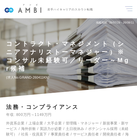
若手ハイキャリアのスカウト転職
掲載期間
26/07/29～26/08/11
コントラクト・マネジメント（シ
ニアアナリストーマネジャー）※
コンサル未経験可／リーダー～Mg
r候補
求人No.GRAND-260411KN
法務・コンプライアンス
年収
800万円～1149万円
外資系企業
上場企業
大手企業
管理職・マネジャー
新規事業・新サ
ービス
海外折衝
英語力が必要
土日祝休み
ポテンシャル採用（未経
験可）
社長・役員直下
事業責任者
サービス責任者
開発責任者
海