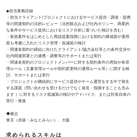
◆担当業務詳細
・担当クライアント/プロジェクトにおけるサービス提供・調達・提携
等の関連契約の法的レビュー（法的観点および社内ポリシー、商業的
な条件やサービス提供におけるリスク分析に基づいた検討を含む）
・新規案件をはじめとした商談提案段階における契約の構成面や運用
面も考慮に入れたリスク管理・低減策の検討
・関連各契約の締結に向けたクライアント/協力会社等との条件交渉や
社内関連部署との連携・調整等のサポートまたは実行
・関連各契約のプロジェクトメンバーに対する契約条件の周知や各管
理ルール（文書管理ルールや契約変更時の運用ルール等）に関する検
討、サポートまたは実行
・プロジェクトが継続的にサービス提供やチーム運営をする中で発生
する課題（問い合わせを受けるだけでなく発見・指摘することも含み
ます ）に対するリスク低減策の検討やアドバイス、または対策自体の
実行・推進
◆拠点
東京（赤坂・みなとみらい）、大阪
求められるスキルは