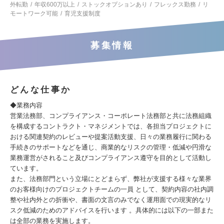
外転勤
年収600万以上
ストックオプションあり
フレックス勤務
リ
モートワーク可能
育児支援制度
募集情報
どんな仕事か
◆業務内容
営業法務部、コンプライアンス・コーポレート法務部と共に法務組織
を構成するコントラクト・マネジメントでは、各担当プロジェクトに
おける関連契約のレビューや提案活動支援、日々の業務履行に関わる
手続きのサポートなどを通じ、商業的なリスクの管理・低減や円滑な
業務運営がされること及びコンプライアンス遵守を目的として活動し
ています。
また、法務部門という立場にとどまらず、弊社が支援する様々な業界
のお客様向けのプロジェクトチームの一員 として、契約内容の社内調
整や社内外との折衝や、書面の文言のみでなく運用面での現実的なリ
スク低減のためのアドバイスを行います 。具体的には以下の一部また
は全部の業務を実施します。