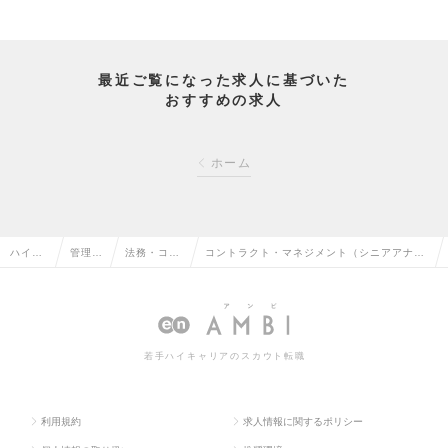
最近ご覧になった求人に基づいた
おすすめの求人
ホーム
ハイク
管理部
法務・コン
コントラクト・マネジメント（シニアアナリ
ラス求
門系の
プライアン
ストーマネジャー）※コンサル未経験可／リ
人TOP
転職
スの転職
ーダー～Mgr候補の求人情報
若手ハイキャリアのスカウト転職
利用規約
求人情報に関するポリシー