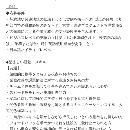
必須
◆応募要件
・契約法や関連法規の知識もしくは契約を扱った3年以上の経験（法
務部門での職務経験のみならず、営業・調達プロジェクト管理業務な
どの領域における企業間取引の交渉経験等を含みます。）
・ビジネスレベルの英語力（目安：TOEIC650点以上、未受験の場合
は、 業務または学生時に英語使用経歴があること ）
・日本語ネイティブレベル
◆望ましい経験・スキル
【共通】
・俯瞰的に物事をとらえる視点をお持ちの方
・業務改善や課題解決に対する意識をお持ちの方
・チーム全体を意識して仕事を進めてきた経験あるいは姿勢
・スピード感をもった事務処理能力
・変革に対して積極的に学習・対応をする意欲と責任感
・関係者間の折衝・調整を可能とするコミュニケーションスキル、人
間関係構築スキル
・ご自身のスキルを活かしながら成長したいという意欲をお持ちの方
・フィードバックを求めかつそれを建設的に受け止められる方
・新しい機会と変化を積極的に受け入れ成長する意欲のある方