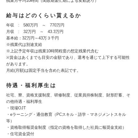
残業月平均10時間（閑散期繁忙期による変動あり）
給与はどのくらい貰えるか
年収 : 580万円 ～ 770万円
月収 : 32万円 ～ 43.3万円
基本給：32万円～43万３千円
※残業代は別途支給
※上記予定年収は残業10時間程度の想定残業代含む
※賃金はあくまでも目安の金額であり、選考を通じて上下する可能性
があります。
月給(月額)は固定手当を含めた表記です。
待遇・福利厚生は
社宅、寮、資格支援制度、研修制度、従業員持株制度、財形貯蓄、そ
の他待遇・福利厚生
・現場OJT
・eラーニング・通信教育（PCスキル・語学・マネジメントスキル
等）
・資格取得報奨金制度（指定の資格を取得した社員に報奨金支給）
・住宅資金貸付