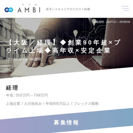
若手ハイキャリアのスカウト転職
掲載期間
26/07/27～26/08/09
【大阪／経理】◆創業90年超×プ
ライム上場◆高年収×安定企業
求人No.ACDE-856255
経理
年収
550万円～799万円
上場企業
土日祝休み
年収600万以上
フレックス勤務
募集情報