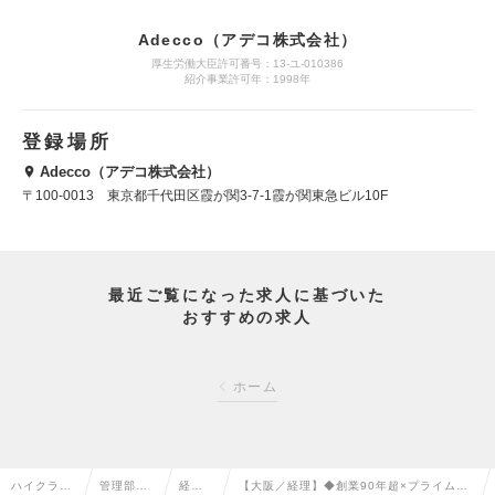
Adecco（アデコ株式会社）
厚生労働大臣許可番号：13-ユ-010386
紹介事業許可年：1998年
登録場所
Adecco（アデコ株式会社）
〒100-0013 東京都千代田区霞が関3-7-1霞が関東急ビル10F
最近ご覧になった求人に基づいた
おすすめの求人
ホーム
ハイクラス
管理部門
経理
【大阪／経理】◆創業90年超×プライム上