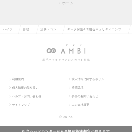
ホーム
ハイクラ
管理部
法務・コンプ
データ保護&情報セキュリティコンプラ
ス求人T
門系の
ライアンスの
イアンス担当（マネジャー）Mgrクラス
OP
転職
転職
の求人情報
若手ハイキャリアのスカウト転職
利用規約
求人情報に関するポリシー
個人情報の取り扱い
推奨環境
ヘルプ・お問い合わせ
参画のお問い合わせ
サイトマップ
エン会社概要
©
en Inc.
担当ヘッドハンターから
合格可能性判定
が届きます