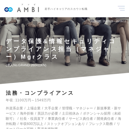
若手ハイキャリアのスカウト転職
掲載期間
26/07/29～26/08/11
データ保護&情報セキュリティコ
ンプライアンス担当（マネジャ
ー）Mgrクラス
求人No.GRAND-260411KN
法務・コンプライアンス
年収
1100万円～1549万円
外資系企業
上場企業
大手企業
管理職・マネジャー
新規事業・新サ
ービス
海外折衝
英語力が必要
土日祝休み
ポテンシャル採用（未経
験可）
社長・役員直下
事業責任者
サービス責任者
開発責任者
海
外転勤
年収600万以上
ストックオプションあり
フレックス勤務
リ