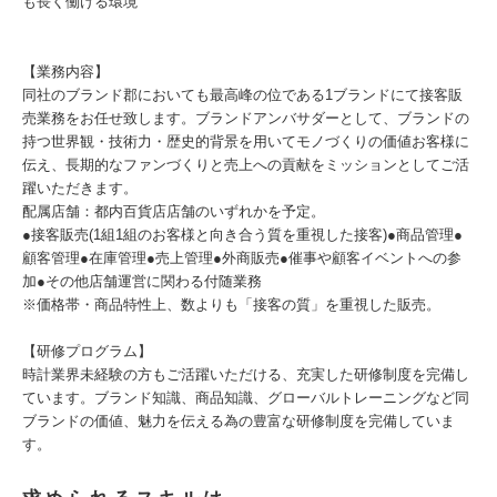
も長く働ける環境
【業務内容】
同社のブランド郡においても最高峰の位である1ブランドにて接客販
売業務をお任せ致します。ブランドアンバサダーとして、ブランドの
持つ世界観・技術力・歴史的背景を用いてモノづくりの価値お客様に
伝え、長期的なファンづくりと売上への貢献をミッションとしてご活
躍いただきます。
配属店舗：都内百貨店店舗のいずれかを予定。
●接客販売(1組1組のお客様と向き合う質を重視した接客)●商品管理●
顧客管理●在庫管理●売上管理●外商販売●催事や顧客イベントへの参
加●その他店舗運営に関わる付随業務
※価格帯・商品特性上、数よりも「接客の質」を重視した販売。
【研修プログラム】
時計業界未経験の方もご活躍いただける、充実した研修制度を完備し
ています。ブランド知識、商品知識、グローバルトレーニングなど同
ブランドの価値、魅力を伝える為の豊富な研修制度を完備していま
す。