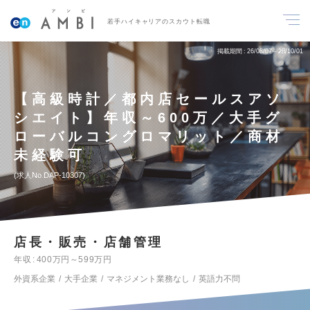
若手ハイキャリアのスカウト転職
掲載期間
26/08/07～26/10/01
【高級時計／都内店セールスアソ
シエイト】年収～600万／大手グ
ローバルコングロマリット／商材
未経験可
求人No.DAP-10307
店長・販売・店舗管理
年収
400万円～599万円
外資系企業
大手企業
マネジメント業務なし
英語力不問