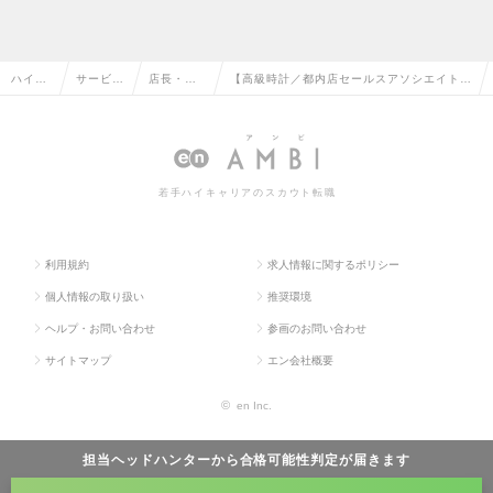
ハイク
サービ
店長・販
【高級時計／都内店セールスアソシエイト】
ラス求
ス・流通
売・店舗
年収～600万／大手グローバルコングロマリ
人TOP
系の転職
管理の転
ット／商材未経験可の求人情報
職
若手ハイキャリアのスカウト転職
利用規約
求人情報に関するポリシー
個人情報の取り扱い
推奨環境
ヘルプ・お問い合わせ
参画のお問い合わせ
サイトマップ
エン会社概要
©
en Inc.
担当ヘッドハンターから
合格可能性判定
が届きます