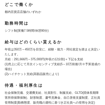
どこで働くか
都内百貨店店舗のいずれか
勤務時間は
シフト制(実働7.5時間/休憩90分)
給与はどのくらい貰えるか
年収は350万～450万を目安に、経験・能力・同社規定を踏まえ決定い
たします。
月給：291,666円～375,000円(年収の12分割)＋下記を支給
(1)売上に応じて月次インセンティブ支給(5～10万前後/月※予算達成の
場合)
(2)ハイチケット支給(高額品販売により)
待遇・福利厚生は
社会保険完備、交通費支給、社員割引、制服支給、GLTD(団体長期障
害所得保障保険)、財形制度、慶弔見舞金、自己啓発支援制度、正社員
登用制度(勤務態度、販売職の適性に基づき正社員への登用を決定)