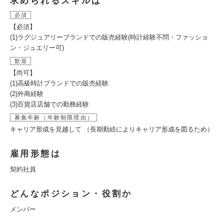
求められるスキルは
必須
【必須】
(1)ラグジュアリーブランドでの販売経験(時計経験不問・ファッショ
ン・ジュエリー可)
歓迎
【尚可】
(1)高級時計ブランドでの販売経験
(2)外商経験
(3)百貨店店舗での勤務経験
募集年齢（年齢制限理由）
キャリア形成を見越して （長期勤続によりキャリア形成を図るため）
雇用形態は
契約社員
どんなポジション・役割か
メンバー