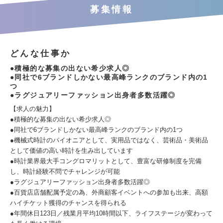
募集情報
どんな仕事か
●積極的な募集の出ない希少求人◎
●同社で6ブランドしかない最高峰ランクのブランド内の1
つ
●ラグジュアリーファッション出身者多数活躍◎
【求人の魅力】
●積極的な募集の出ない希少求人◎
●同社で6ブランドしかない最高峰ランクのブランド内の1つ
●機械式時計のパイオニアとして、実用品ではなく、芸術品・美術品
として価値の高い時計を生み出しています
●時計業界最大手コングロマリットとして、豊富な研修制度を完備
し、時計経験不問でチャレンジが可能
●ラグジュアリーファッション出身者多数活躍◎
●百貨店店舗配属予定の為、外商顧客イベントへの参加も出来、高額
ハイチケット獲得のチャンスを得られる
●年間休日123日／残業月平均10時間以下、ライフステージが変わって