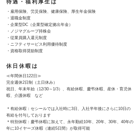
待遇・福利厚生は
・雇用保険、労災保険、健康保険、厚生年金保険
・退職金制度
・企業型DC（企業型確定拠出年金）
・ノジマグループ持株会
・従業員購入還元制度
・ニフティサービス利用優待制度
・資格取得奨励制度
休日休暇は
≪年間休日122日≫
完全週休2日制（土日休み）
祝日、年末年始（12/30～1/3）、有給休暇、慶弔休暇、産休・育児休
暇、介護休暇 など
＊有給休暇：セシールでは⼊社時に3⽇、⼊社半年後にさらに10⽇の
有給を付与しております
＊特別休暇：慶弔休暇に加えて、永年勤続10年、20年、30年、40年の
年に10イヤーズ休暇（連続5日間）が取得可能