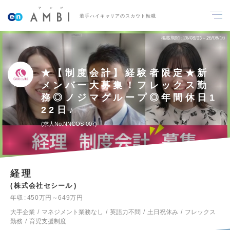
若手ハイキャリアのスカウト転職
掲載期間
26/08/03～26/08/16
★【制度会計】経験者限定★新
メンバー大募集！フレックス勤
務◎ノジマグループ◎年間休日1
22日♪
求人No.NNCOS-007
経理
株式会社セシール
年収
450万円～649万円
大手企業
マネジメント業務なし
英語力不問
土日祝休み
フレックス
勤務
育児支援制度