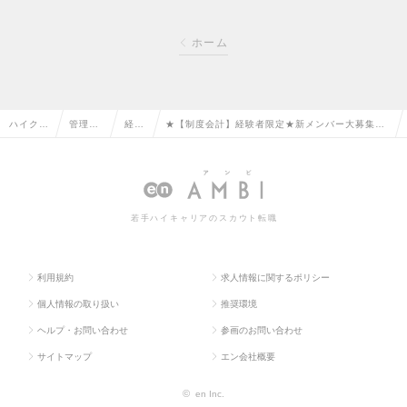
ホーム
ハイクラ
管理部
経理
★【制度会計】経験者限定★新メンバー大募集！
ス求人T
門系の
の転
フレックス勤務◎ノジマグループ◎年間休日122
OP
転職
職
日♪の求人情報
若手ハイキャリアのスカウト転職
利用規約
求人情報に関するポリシー
個人情報の取り扱い
推奨環境
ヘルプ・お問い合わせ
参画のお問い合わせ
サイトマップ
エン会社概要
©
en Inc.