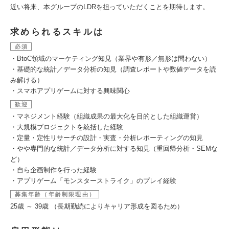
近い将来、本グループのLDRを担っていただくことを期待します。
求められるスキルは
必須
・BtoC領域のマーケティング知見（業界や有形／無形は問わない）
・基礎的な統計／データ分析の知見（調査レポートや数値データを読
み解ける）
・スマホアプリゲームに対する興味関心
歓迎
・マネジメント経験（組織成果の最大化を目的とした組織運営）
・大規模プロジェクトを統括した経験
・定量・定性リサーチの設計・実査・分析レポーティングの知見
・やや専門的な統計／データ分析に対する知見（重回帰分析・SEMな
ど）
・自ら企画制作を行った経験
・アプリゲーム「モンスターストライク」のプレイ経験
募集年齢（年齢制限理由）
25歳 ～ 39歳 （長期勤続によりキャリア形成を図るため）