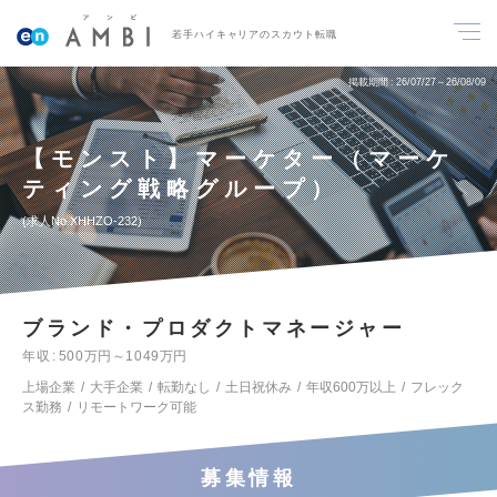
若手ハイキャリアのスカウト転職
掲載期間
26/07/27～26/08/09
【モンスト】マーケター（マーケ
ティング戦略グループ）
求人No.XHHZO-232
ブランド・プロダクトマネージャー
年収
500万円～1049万円
上場企業
大手企業
転勤なし
土日祝休み
年収600万以上
フレック
ス勤務
リモートワーク可能
募集情報