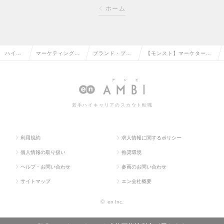
ホーム
ハイク
マーケティング・
ブランド・プロ
【モンスト】マーケター
ラス求
販促企画・商品開
ダクトマネージ
（マーケティング戦略グル
人TOP
発系の転職
ャーの転職
ープ）の求人情報
若手ハイキャリアのスカウト転職
利用規約
求人情報に関するポリシー
個人情報の取り扱い
推奨環境
ヘルプ・お問い合わせ
参画のお問い合わせ
サイトマップ
エン会社概要
©
en Inc.