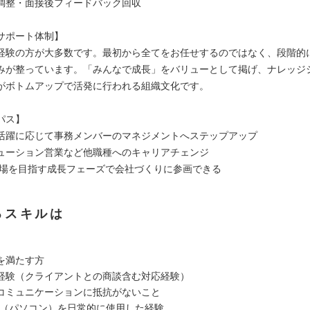
調整・面接後フィードバック回収
サポート体制】
経験の方が大多数です。最初から全てをお任せするのではなく、段階的
みが整っています。「みんなで成長」をバリューとして掲げ、ナレッジ
がボトムアップで活発に行われる組織文化です。
パス】
活躍に応じて事務メンバーのマネジメントへステップアップ
ューション営業など他職種へのキャリアチェンジ
年上場を目指す成長フェーズで会社づくりに参画できる
るスキルは
を満たす方
経験（クライアントとの商談含む対応経験）
コミュニケーションに抵抗がないこと
C（パソコン）を日常的に使用した経験