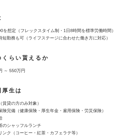
は
19:00を想定（フレックスタイム制・1日8時間を標準労働時間）
時短勤務も可（ライフステージに合わせた働き方に対応）
のくらい貰えるか
円 ～ 550万円
利厚生は
（賃貸の方のみ対象）
保険完備（健康保険・厚生年金・雇用保険・労災保険）
給
断のシャッフルランチ
リンク（コーヒー・紅茶・カフェラテ等）