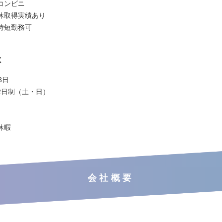
コンビニ
休取得実績あり
時短勤務可
は
3日
2日制（土・日）
休暇
会社概要