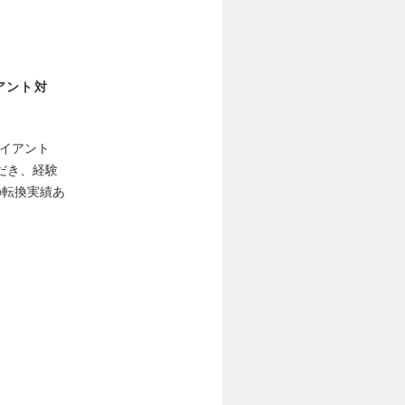
アント対
イアント
だき、経験
の転換実績あ