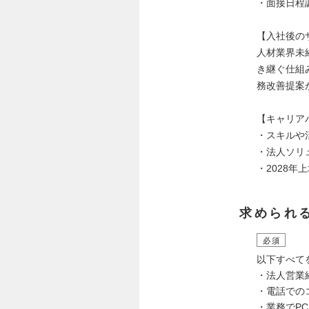
・面接日程
【入社後の
人材業界未
き継ぐ仕組
務改善提案
【キャリア
・スキルや
・法人ソリ
・2028
求められ
必須
以下すべて
・法人営業
・電話での
・業務でP