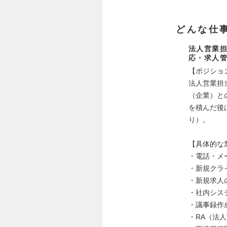
どんな仕
法人営業担
応・求人
【ポジショ
法人営業担
（企業）と
を積んだ後
り）。
【具体的な
・電話・メ
・新規クラ
・新規求人
・社内シス
・議事録作
・RA（法