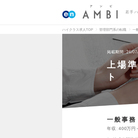
若手
ハイクラス求人TOP
管理部門系の転職
一
掲載期間
26/07
上場準
ト
一般事務
年収
400万円