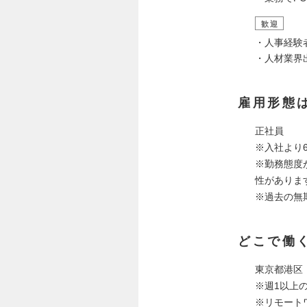
歓迎
・人事経験
・人材業界
雇用形態
正社員
※入社より
※勤務態度
性がありま
※過去の無
どこで働
東京都港区
※週1以上
※リモート