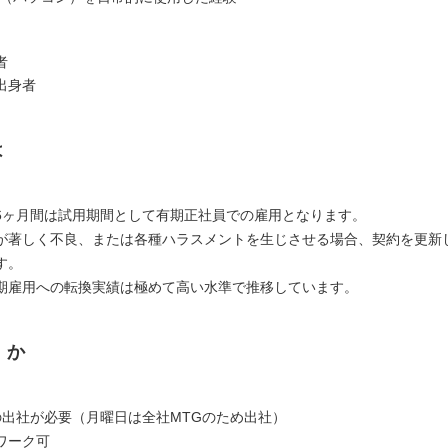
者
出身者
は
6ヶ月間は試用期間として有期正社員での雇用となります。
が著しく不良、または各種ハラスメントを生じさせる場合、契約を更新
す。
期雇用への転換実績は極めて高い水準で推移しています。
くか
の出社が必要（月曜日は全社MTGのため出社）
ワーク可