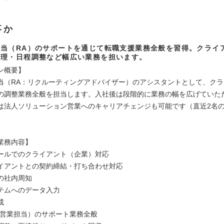
事か
当（RA）のサポートを通じて転職支援業務全般を習得。クライ
管理・日程調整など幅広い業務を担います。
ン概要】
当（RA：リクルーティングアドバイザー）のアシスタントとして、クラ
の調整業務全般を担当します。入社後は段階的に業務の幅を広げていた
は法人ソリューション営業へのキャリアチェンジも可能です（直近2名
業務内容】
ールでのクライアント（企業）対応
イアントとの契約締結・打ち合わせ対応
の社内周知
テムへのデータ入力
成
人営業担当）のサポート業務全般