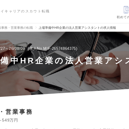
ハイキャリアのスカウト転職
初めて
般事務・営業事務の転職
上場準備中HR企業の法人営業アシスタントの求人情報
/27～26/08/09
求人No.MIF-26574864375
備中HR企業の法人営業アシ
・営業事務
～549万円