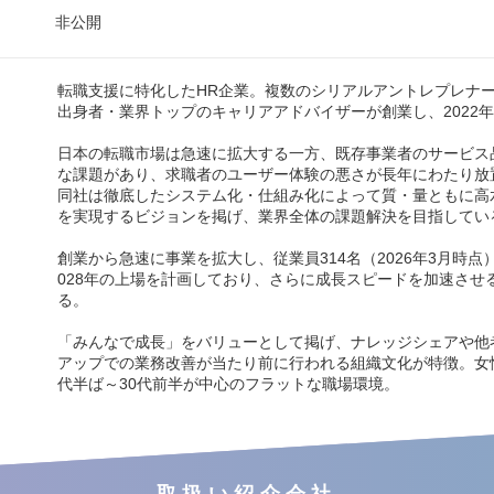
非公開
転職支援に特化したHR企業。複数のシリアルアントレプレナ
出身者・業界トップのキャリアアドバイザーが創業し、2022年
日本の転職市場は急速に拡大する一方、既存事業者のサービス
な課題があり、求職者のユーザー体験の悪さが長年にわたり放
同社は徹底したシステム化・仕組み化によって質・量ともに高
を実現するビジョンを掲げ、業界全体の課題解決を目指してい
創業から急速に事業を拡大し、従業員314名（2026年3月時点
028年の上場を計画しており、さらに成長スピードを加速させ
る。
「みんなで成長」をバリューとして掲げ、ナレッジシェアや他
アップでの業務改善が当たり前に行われる組織文化が特徴。女性
代半ば～30代前半が中心のフラットな職場環境。
取扱い紹介会社