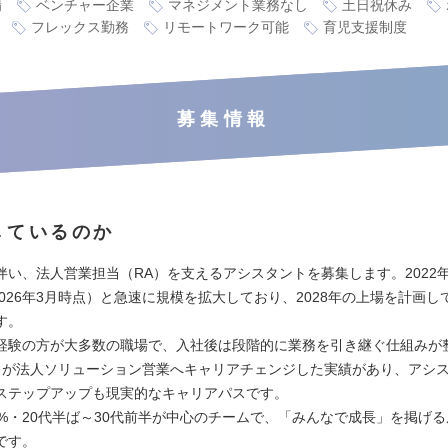
備
ベンチャー企業
マネジメント業務なし
土日祝休み
フレックス勤務
リモートワーク可能
育児支援制度
募集情報
しているのか
伴い、法人営業担当（RA）を支えるアシスタントを募集します。2022
2026年3月時点）と急速に規模を拡大しており、2028年の上場を計画
す。
経験の方が大多数の職場で、入社後は段階的に業務を引き継ぐ仕組みが
名が法人ソリューション営業へキャリアチェンジした実績があり、アシ
ステップアップも現実的なキャリアパスです。
0%・20代半ば～30代前半が中心のチームで、「みんなで成長」を掲げ
です。