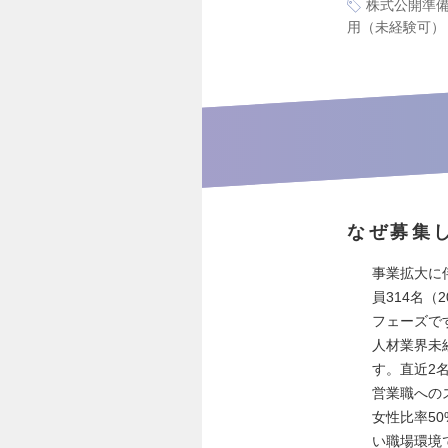
株式公開準
用（未経験可）
なぜ募集
事業拡大に
員314名（
フェーズで
人材業界未
す。直近2
営業職への
女性比率5
い職場環境