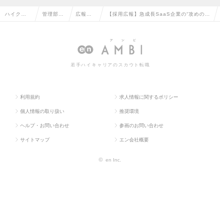
ハイクラ
管理部門
広報・I
【採用広報】急成長SaaS企業の“攻めの採
ス求人TO
系の転職
Rの転職
用ブランディング”を担うの求人情報
P
若手ハイキャリアのスカウト転職
利用規約
求人情報に関するポリシー
個人情報の取り扱い
推奨環境
ヘルプ・お問い合わせ
参画のお問い合わせ
サイトマップ
エン会社概要
©
en Inc.