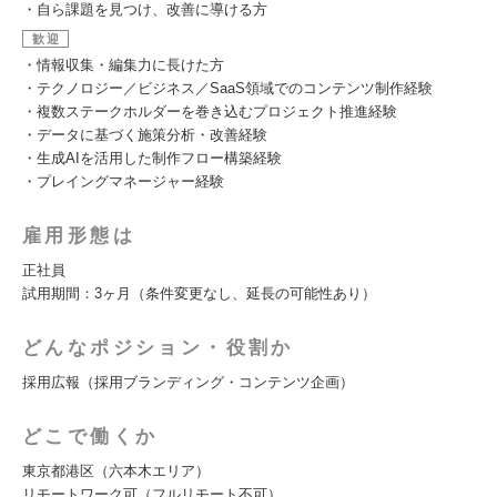
・自ら課題を見つけ、改善に導ける方
歓迎
・情報収集・編集力に長けた方
・テクノロジー／ビジネス／SaaS領域でのコンテンツ制作経験
・複数ステークホルダーを巻き込むプロジェクト推進経験
・データに基づく施策分析・改善経験
・生成AIを活用した制作フロー構築経験
・プレイングマネージャー経験
雇用形態は
正社員
試用期間：3ヶ月（条件変更なし、延長の可能性あり）
どんなポジション・役割か
採用広報（採用ブランディング・コンテンツ企画）
どこで働くか
東京都港区（六本木エリア）
リモートワーク可（フルリモート不可）