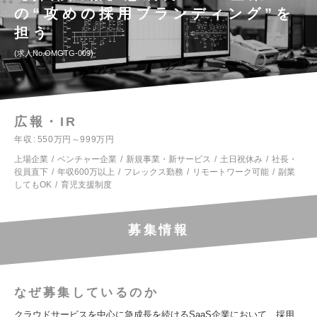
の“攻めの採用ブランディング”を
担う
求人No.OMGTG-009
広報・IR
年収
550万円～999万円
上場企業
ベンチャー企業
新規事業・新サービス
土日祝休み
社長・
役員直下
年収600万以上
フレックス勤務
リモートワーク可能
副業
してもOK
育児支援制度
募集情報
なぜ募集しているのか
クラウドサービスを中心に急成長を続けるSaaS企業において、採用