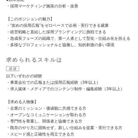
・採用マーケティング施策の分析・改善
【このポジションの魅力】
・“攻めの採用広報”をゼロベースで企画・実行できる裁量
・経営戦略と直結した採用ブランディングに挑戦できる
・急成長フェーズの組織で、第一人者として型化・仕組み化を担える
・多様なプロフェッショナルと協働し、知的刺激の多い環境
求められるスキルは
必須
以下いずれかの経験
・事業会社での広報または採用広報経験（3年以上）
・求人媒体・メディアでのコンテンツ制作・編集経験（3年以上）
【求める人物像】
・企業のミッション・価値観に共感できる方
・オープンなコミュニケーションが取れる方
・専門性を尊重し、関係者と協働できる方
・既存のやり方に固執せず、新しい仕組みを提案・実行できる方
・スピード感と正確性を両立できる方