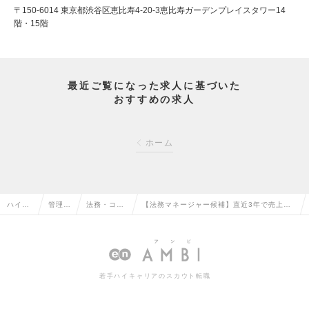
〒150-6014 東京都渋谷区恵比寿4-20-3恵比寿ガーデンプレイスタワー14
階・15階
最近ご覧になった求人に基づいた
おすすめの求人
ホーム
ハイク
管理部
法務・コン
【法務マネージャー候補】直近3年で売上3倍
ラス求
門系の
プライアン
の急成長企業／ビジネスマッチングサービス
人TOP
転職
スの転職
「レディクル」の求人情報
若手ハイキャリアのスカウト転職