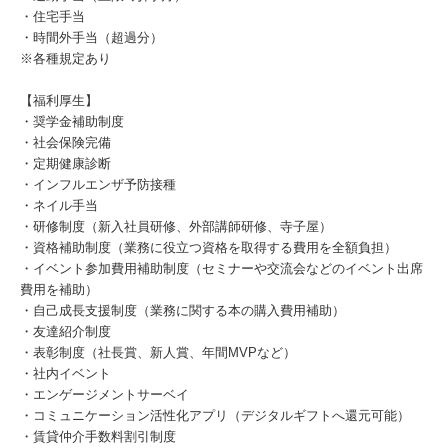
・住宅手当
・時間外手当（超過分）
※各種規定あり
【福利厚生】
・奨学金補助制度
・社会保険完備
・定期健康診断
・インフルエンザ予防接種
・ネイル手当
・研修制度（新入社員研修、外部講師研修、寺子屋）
・資格補助制度（業務に役立つ資格を取得する費用を全額負担）
・イベント参加費用補助制度（セミナーや交流会などのイベント出席
費用を補助）
・自己成長支援制度（業務に関する本の購入費用補助）
・友達紹介制度
・表彰制度（社長賞、新人賞、年間MVPなど）
・社内イベント
・エンゲージメントサーベイ
・コミュニケーション活性化アプリ（デジタルギフトへ還元可能）
・賃貸仲介手数料割引制度