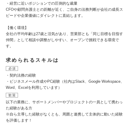
・経営に近いポジションでの圧倒的な裁量
CFOや顧問弁護士との距離が近く、ご自身の法務判断が会社の成長ス
ピードや企業価値にダイレクトに直結します。
【働く環境】
全社の平均年齢は27歳と活気があり、営業部とも「同じ目標を目指す
仲間」として相談や調整がしやすい、オープンで挑戦できる環境で
す。
求められるスキルは
必須
・契約法務の経験
・ビジネスメール作成やPC経験（社内はSlack、Google Workspace、
Word、Excelを利用しています）
歓迎
以下の業務に、サポートメンバーやプロジェクトの一員として携わっ
た経験がある方
※自ら主導した経験がなくとも、周囲と連携して主体的に動いた経験
を評価します！