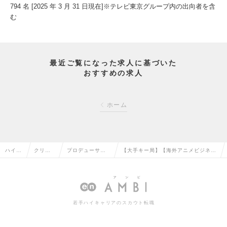
794 名 [2025 年 3 月 31 日現在]※テレビ東京グループ内の出向者を含
む
最近ご覧になった求人に基づいた
おすすめの求人
ホーム
ハイク
クリエ
プロデューサ
【大手キー局】【海外アニメビジネ
ラス求
イティ
ー・ディレクタ
ス】アニメビジネスの海外展開を推進
人TOP
ブ系の
ー（その他）の
いただける方を募集！の求人情報
転職
転職
若手ハイキャリアのスカウト転職