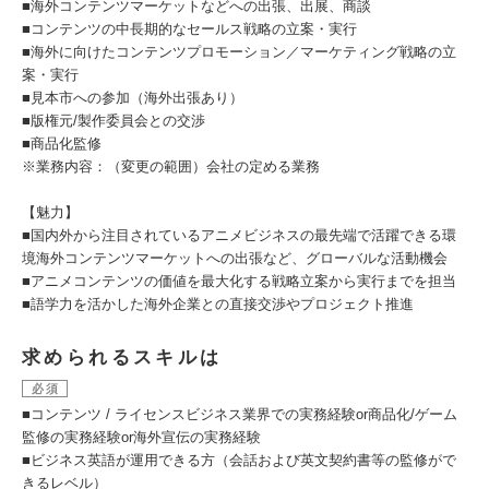
■海外コンテンツマーケットなどへの出張、出展、商談
■コンテンツの中長期的なセールス戦略の立案・実行
■海外に向けたコンテンツプロモーション／マーケティング戦略の立
案・実行
■見本市への参加（海外出張あり）
■版権元/製作委員会との交渉
■商品化監修
※業務内容：（変更の範囲）会社の定める業務
【魅力】
■国内外から注目されているアニメビジネスの最先端で活躍できる環
境海外コンテンツマーケットへの出張など、グローバルな活動機会
■アニメコンテンツの価値を最大化する戦略立案から実行までを担当
■語学力を活かした海外企業との直接交渉やプロジェクト推進
求められるスキルは
必須
■コンテンツ / ライセンスビジネス業界での実務経験or商品化/ゲーム
監修の実務経験or海外宣伝の実務経験
■ビジネス英語が運用できる方（会話および英文契約書等の監修がで
きるレベル）