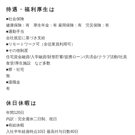
待遇・福利厚生は
■社会保険
健康保険：有 厚生年金：有 雇用保険：有 労災保険：有
■通勤手当
会社規定に基づき支給
■リモートワーク可（全従業員利用可）
■その他制度
住宅資金融資/入学融資/財形貯蓄/提携ローン/共済会/クラブ活動/社員
食堂/厚生施設 など多数
■寮・社宅
無
■退職金
有
休日休暇は
年間120日
内訳：完全週休二日制、祝日
■有給休暇
入社半年経過時点10日 最高付与日数40日