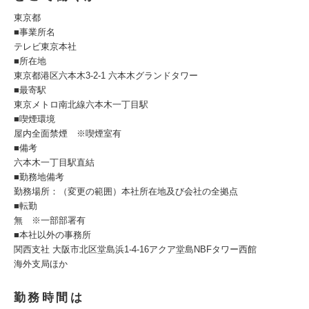
東京都
■事業所名
テレビ東京本社
■所在地
東京都港区六本木3-2-1 六本木グランドタワー
■最寄駅
東京メトロ南北線六本木一丁目駅
■喫煙環境
屋内全面禁煙 ※喫煙室有
■備考
六本木一丁目駅直結
■勤務地備考
勤務場所：（変更の範囲）本社所在地及び会社の全拠点
■転勤
無 ※一部部署有
■本社以外の事務所
関西支社 大阪市北区堂島浜1-4-16アクア堂島NBFタワー西館
海外支局ほか
勤務時間は