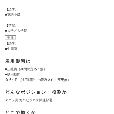
【語学】
■英語中級
【学歴】
■大学／大学院
歓迎
【語学】
■中国語
雇用形態は
■正社員（期間の定め：無）
■試用期間
有 6ヶ月（試用期間中の勤務条件：変更無）
どんなポジション・役割か
アニメ局 海外ビジネス関連部署
どこで働くか