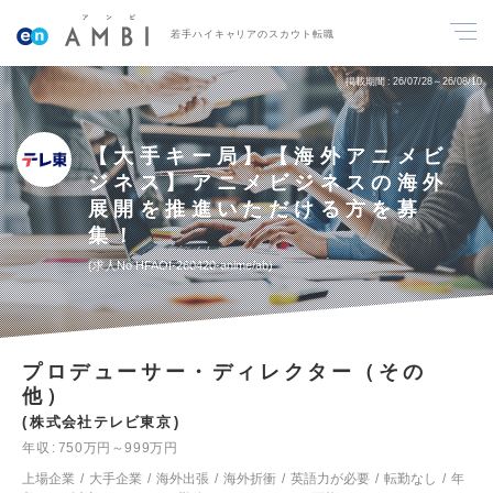
若手ハイキャリアのスカウト転職
掲載期間
26/07/28～26/08/10
【大手キー局】【海外アニメビ
ジネス】アニメビジネスの海外
展開を推進いただける方を募
集！
求人No.HFAOI-260420-anime/ab
プロデューサー・ディレクター（その
他）
株式会社テレビ東京
年収
750万円～999万円
上場企業
大手企業
海外出張
海外折衝
英語力が必要
転勤なし
年