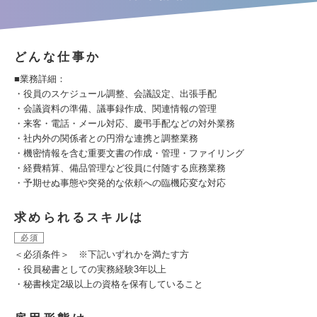
どんな仕事か
■業務詳細：
・役員のスケジュール調整、会議設定、出張手配
・会議資料の準備、議事録作成、関連情報の管理
・来客・電話・メール対応、慶弔手配などの対外業務
・社内外の関係者との円滑な連携と調整業務
・機密情報を含む重要文書の作成・管理・ファイリング
・経費精算、備品管理など役員に付随する庶務業務
・予期せぬ事態や突発的な依頼への臨機応変な対応
求められるスキルは
必須
＜必須条件＞ ※下記いずれかを満たす方
・役員秘書としての実務経験3年以上
・秘書検定2級以上の資格を保有していること