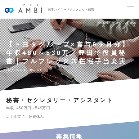
若手ハイキャリアのスカウト転職
掲載期間
26/08/07～26/08/20
【トヨタグループ×賞与6ヶ月分】
年収480～530万／豊田で役員秘
書｜フルフレックス在宅手当充実
求人No.ACDE-857071
秘書・セクレタリー・アシスタント
年収
450万円～549万円
大手企業
土日祝休み
募集情報