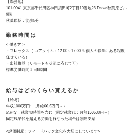
【勤務地】
101-0041 東京都千代田区神田須田町2丁目19番地23 Daiwa秋葉原ビル
9階
秋葉原駅：徒歩5分
勤務時間は
< 働き方 >
・フレックス（ コアタイム：12:00～17:00 ※個人の裁量にある程度
任せている）
・出社推奨（リモートも状況に応じて可）
標準労働時間１日8時間
給与はどのくらい貰えるか
【給与】
年収1000万円~（月給66.6万円～）
※みなし残業40時間を含む（固定残業代：月額158600円～）
固定残業代を超える労働を行なった場合は別途支給
<評価制度：フィードバック文化を大切にしています>