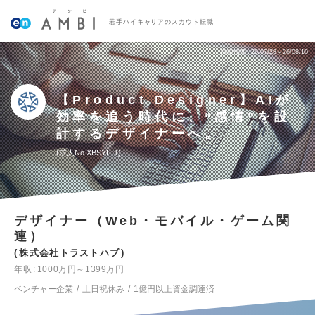
若手ハイキャリアのスカウト転職
掲載期間
26/07/28～26/08/10
【Product Designer】AIが
効率を追う時代に、“感情”を設
計するデザイナーへ。
求人No.XBSYI--1
デザイナー（Web・モバイル・ゲーム関
連）
株式会社トラストハブ
年収
1000万円～1399万円
ベンチャー企業
土日祝休み
1億円以上資金調達済