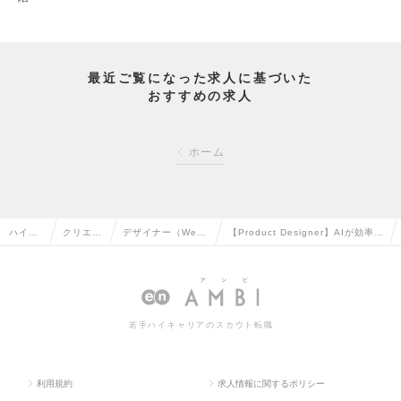
最近ご覧になった求人に基づいた
おすすめの求人
ホーム
ハイク
クリエイ
デザイナー（We
【Product Designer】AIが効率を
ラス求
ティブ系
b・モバイル・ゲー
追う時代に、“感情”を設計するデザ
人TOP
の転職
ム関連）の転職
イナーへ。の求人情報
若手ハイキャリアのスカウト転職
利用規約
求人情報に関するポリシー