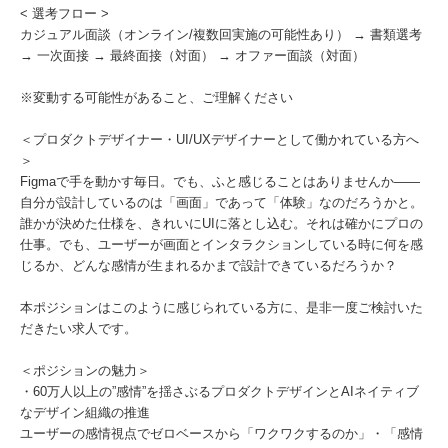
< 選考フロー >
カジュアル面談（オンライン/複数回実施の可能性あり） → 書類選考
→ 一次面接 → 最終面接（対面） → オファー面談（対面）
※変動する可能性があること、ご理解ください
＜プロダクトデザイナー・UI/UXデザイナーとして働かれている方へ
＞
Figmaで手を動かす毎日。でも、ふと感じることはありませんか——
自分が設計しているのは「画面」であって「体験」なのだろうかと。
誰かが決めた仕様を、きれいにUIに落とし込む。それは確かにプロの
仕事。でも、ユーザーが画面とインタラクションしている時に何を感
じるか、どんな感情が生まれるかまで設計できているだろうか？
本ポジションはこのように感じられている方に、是非一度ご検討いた
だきたい求人です。
＜ポジションの魅力＞
・60万人以上の”感情”を揺さぶるプロダクトデザインとAIネイティブ
なデザイン組織の推進
ユーザーの感情視点でゼロベースから「ワクワクするのか」・「感情