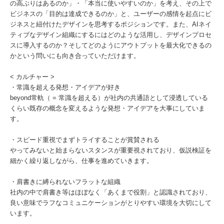
の高ぶりはあるのか」・「本当に使いやすいのか」を考え、その上で
ビジネスの「目的は達成できるのか」と、ユーザーの感情を起点にビ
ジネスと紐付けたデザインを思考するポジションです。また、AIネイ
ティブなデザイン組織にするにはどのような活用し、デザインプロセ
スに導入するのか？そしてどのようにアウトプットを最大化できるの
かという問いにも向き合っていただけます。
< カルチャー >
・常識を超える発想・アイデアが好き
beyond常軌（ = 常識を超える）が社内の共通語として浸透している
くらい既存の概念を変えるような発想・アイデアを大事にしていま
す。
・スピード重視でまずトライすることが賞賛される
やってみないと始まらないスタンスが重要視されており、仮説検証を
細かく繰り返しながら、仕事を進めていきます。
・肩書きに縛られないフラットな組織
社内の中で肩書き等はほぼなく「あくまで役割」と認識されており、
良い意味でラフなコミュニケーションがとりやすい環境を大切にして
います。