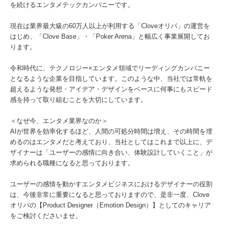
を続けるエンタメテックカンパニーです。
現在は業界最大級の60万人以上が利用する「Cloveオリパ」の運営を
はじめ、「Clove Base」・「Poker Arena」と幅広く事業展開してお
ります。
令和時代に、テクノロジー×エンタメ領域でリーディングカンパニー
となるような企業を目指しています。このような中、当社では常軌を
超えるような発想・アイデア・デザインをベースに何事にもスピード
感を持って取り組むことを大切にしています。
＜なぜ今、エンタメ業界なのか＞
AIが世界を効率化するほど、人間の可処分時間は増え、その時間を埋
めるのはエンタメだと考えており、当社としてはこれまで以上に、デ
ザイナーは「ユーザーの感情に向き合い、体験設計していくこと」が
求められる職種になると思っております。
ユーザーの感情を動かすエンタメビジネスにおけるデザイナーの役割
は、今後非常に重要になると思っておりますので、是非一度、Clove
オリパの【Product Designer（Emotion Design）】としてのキャリア
をご検討くださいませ。