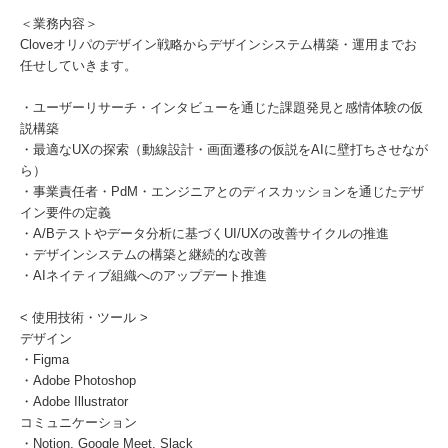
＜業務内容＞
Cloveオリパのデザイン戦略からデザインシステム構築・運用までお
任せしていきます。
・ユーザーリサーチ・インタビューを通じた課題発見と感情体験の仮
説構築
・最適なUXの探索（動線設計・画面遷移の仮説をAIに壁打ちさせなが
ら）
・事業責任者・PdM・エンジニアとのディスカッションを通じたデザ
イン要件の定義
・A/Bテストやデータ分析に基づくUI/UXの改善サイクルの推進
・デザインシステムの構築と継続的な改善
・AIネイティブ組織へのアップデート推進
< 使用技術・ツール >
デザイン
・Figma
・Adobe Photoshop
・Adobe Illustrator
コミュニケーション
・Notion, Google Meet, Slack