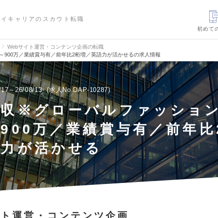
ハイキャリアのスカウト転職
初めて
Webサイト運営・コンテンツ企画の転職
～900万／業績賞与有／前年比2桁増／英語力が活かせるの求人情報
/17～26/08/13
求人No.DAP-10287
年収※グローバルファッション
900万／業績賞与有／前年比
語力が活かせる
イト運営・コンテンツ企画