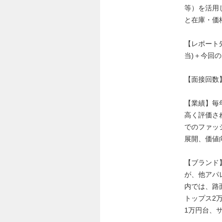
等）を活用し
と在庫・価
【レポート先
当)＋今回
【面接回数】
【業績】毎
高く評価さ
でのファッ
展開、価値
【ブランド
が、他アパ
内では、路
トップス2万
1万円台、