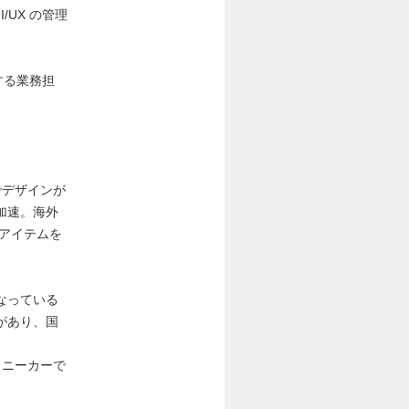
/UX の管理
する業務担
でデザインが
加速。海外
アイテムを
なっている
があり、国
スニーカーで