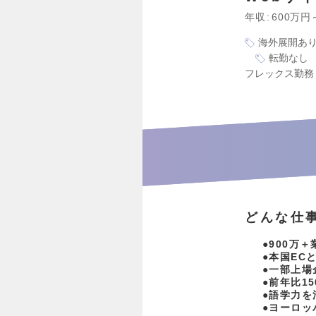
年収
600万円
海外展開あ
転勤なし
フレックス勤務
どんな仕
●900万
●本国EC
●一部上場
●前年比15
●語学力を
●ヨーロッ