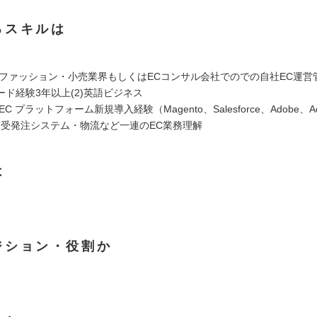
るスキルは
1)ファッション・小売業界もしくはECコンサル会社でのでの自社EC運営
ド経験3年以上(2)英語ビジネス
EC プラットフォーム新規導入経験（Magento、Salesforce、Adobe、Ac
ど)(2)受発注システム・物流など一連のEC業務理解
は
ジション・役割か