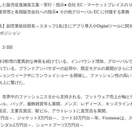
た販売促進施策立案・実行・指示● 自社 EC・マーケットプレイスの UI
格管理と各国販売会社への指示● その他グローバル EC に付随する業務
】副営業統括部長～スタッフ1名(主にアプリ導入やDigitalツールに関
のポジション
2-3回
年2桁増の驚異的な伸長を続けている。インバウンド増加、グローバル
れている。ブランドアンバサダーの起用や、限定モデルの展開がさらに
ションウィーク中にランウェイショー を開催し、ファッション性の高い
向上に繋げた。
】世界中のファッショニスタから支持される。フットウェア売上が軸と
レル、バッグ、服飾雑貨等も展開。メンズ、レディース、キッズライン
面店、主要百貨店、駅ビル、アウトレットに直営店を展開。
円台～、ジャケット3万円台～、コート10万円台～等。Footwearは、
サンダル1万円台～、ショートブーツ2万円台～