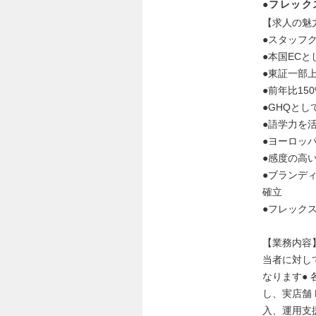
●フレック
【求人の魅
●スタッフ
●本国EC
●東証一部
●前年比15
●GHQと
●語学力を
●ヨーロッ
●感度の高
●ブランデ
確立
●フレック
【業務内容
当者に対し
なります●
し、実店舗 
入、運用支