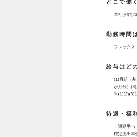
どこで働
本社(都内23
勤務時間
フレックス
給与はど
(1)月給（
か月分）(3
※(1)(2)
待遇・福
・通勤手当
確定拠出年