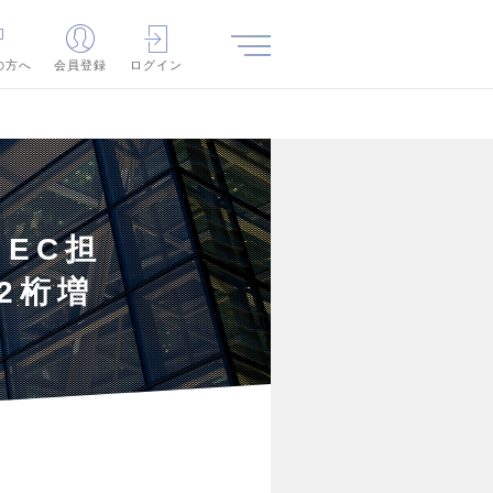
の方へ
会員登録
ログイン
EC担
2桁増