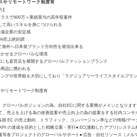
スやリモートワーク制度有
力】
クラスで900万＋業績賞与の高年収案件
として高いスキルを身につけられる
上場企業の安定感
0%売上絶好調
して海外へ日本発ブランド方向性を発信出来る
活かせるグローバルな環境
パにも直営店を展開するグローバルファッションブランド
い商品に携われる
ィングや世界観を大切にしており「ラグジュアリーライフスタイルブラ
スやリモートワーク制度有
】グローバルポジションの為、自社ECに関する業務がメインとなります
て、売上を上げる為の改善提案や売上向上の為の提案をする社内コンサ
 各国 EC の売上動向、トラフィック、コンバージョン率などの情報/デー
KPI の達成を目的とした戦略立案・実行● EC(連動したアプリ)システ
援等各プロジェクトのグローバルサポート● 広告・自社リソース（メルマ