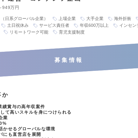
～949万円
り（日系グローバル企業）
上場企業
大手企業
海外折衝
土日祝休み
サービス責任者
年収600万以上
インセン
リモートワーク可能
育児支援制度
募集情報
事か
＋業績賞与の高年収案件
として高いスキルを身につけられる
企業
0%
活かせるグローバルな環境
パにも直営店を展開