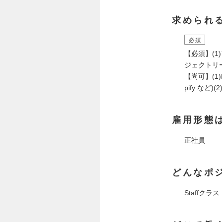
求められ
必須
【必須】(
ジェクトリー
【尚可】(1)
pify な
雇用形態
正社員
どんなポ
Staffクラス