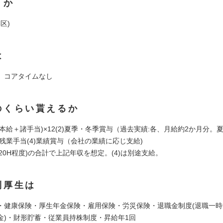
くか
区)
は
 コアタイムなし
のくらい貰えるか
基本給＋諸手当)×12(2)夏季・冬季賞与（過去実績:各、月給約2か月分。
)残業手当(4)業績賞与（会社の業績に応じ支給)
(3)(20H程度)の合計で上記年収を想定。(4)は別途支給。
利厚生は
・健康保険・厚生年金保険・雇用保険・労災保険・退職金制度(退職一
金)・財形貯蓄・従業員持株制度・昇給年1回