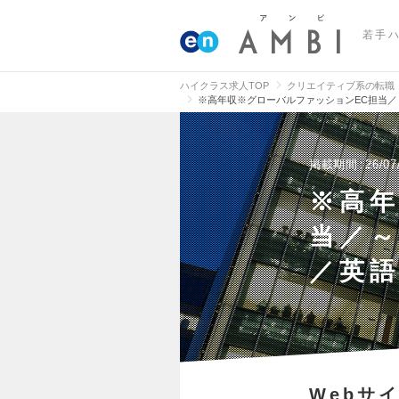
若手
ハイクラス求人TOP
クリエイティブ系の転職
※高年収※グローバルファッションEC担当／
掲載期間
26/07
※高
当／～
／英
Webサ