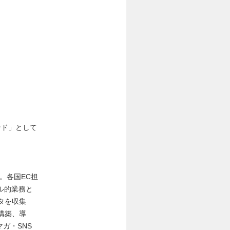
ンド」として
。各国EC担
ル的業務と
タを収集
ム構築、導
ガ・SNS