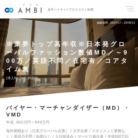
若手ハイキャリアのスカウト転職
掲載期間
26/07/17～26/08/13
※業界トップ高年収※日本発グロ
ーバルファッション数値MD／～9
00万／英語不問／在宅有／コアタ
イム無
求人No.DAP-10324
バイヤー・マーチャンダイザー（MD）・
VMD
年収
600万円～949万円
海外展開あり（日系グローバル企業）
大手企業
マネジメント業務な
し
英語力不問
転勤なし
土日祝休み
サービス責任者
年収600万以