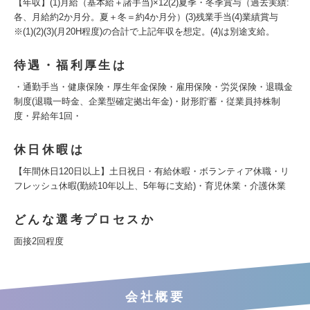
【年収】(1)月給（基本給＋諸手当)×12(2)夏季・冬季賞与（過去実績:
各、月給約2か月分。夏＋冬＝約4か月分）(3)残業手当(4)業績賞与
※(1)(2)(3)(月20H程度)の合計で上記年収を想定。(4)は別途支給。
待遇・福利厚生は
・通勤手当・健康保険・厚生年金保険・雇用保険・労災保険・退職金
制度(退職一時金、企業型確定拠出年金)・財形貯蓄・従業員持株制
度・昇給年1回・
休日休暇は
【年間休日120日以上】土日祝日・有給休暇・ボランティア休職・リ
フレッシュ休暇(勤続10年以上、5年毎に支給)・育児休業・介護休業
どんな選考プロセスか
面接2回程度
会社概要