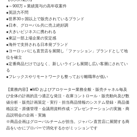
●～900万＋業績賞与の高年収案件
●英語力不問
●世界30ヶ国以上で販売されているブランド
●日本、グローバル共に売上絶好調
●大きいビジネスに携われる
●東証一部上場企業の安定感
●海外で支持される日本発ブランド
●ヨーロッパにも直営店を展開し「ファッション」ブランドとして地
位を確立
●定番商品だけではなく、新しいラインも展開し広い客層にされてい
る
●フレックスやリモートワークも整っており離職率が低い
【業務内容】■MD およびアロケーター業務全般・販売チャネル毎及
び全体の計画的且つ適正な発注・在庫コントロール・販売動向及び数
値分析・販売計画策定・実行・担当商品情報のシステム登録・商品価
格設定・原価管理・会議用資料作成・プレゼンテーションの実施・商
品説明会の企画・実施
※商品企画はグローバルチームが担当。ジャパン直営店に展開する商
品をいかにプロパーで消化するかがミッションです