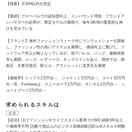
【残業】月20H以内を想定
【業績】グローバルでの認知度向上、インバウンド増加、ブランドア
ンバサダーの起用や、限定モデルの展開で、毎年2桁増の驚異的な伸
びを見せている
【ブランド】海外ファッションウィーク中にランウェイショーを開催
し、ファッション性の高いアイテムを展開し、価値向上に繋げた。フ
ットウェア売上が軸となっているが、他アパレル、バッグ、服飾雑貨
等も展開。メンズ、レディース、キッズラインがあり、国内では、路
面店、主要百貨店、駅ビル、アウトレットに直営店を展開
【価格帯】トップス2万円台～、ジャケット3万円台～、コート10万円
台～等。Footwearは、スニーカーで1万円台、サンダル1万円台～、シ
ョートブーツ2万円台～
求められるスキルは
必須
【必須】(1)ファッションやライフスタイル業界でのMD 経験3年以上
※価格帯不問 (2)数十億以上のビジネス規模経験(3)Excelスキル※関数