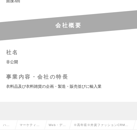
面接3回
会社概要
社名
非公開
事業内容・会社の特長
衣料品及び衣料雑貨の企画・製造・販売並びに輸入業
ハイ
マーケティン
Web・デジ
※高年収※外資ファッションCRMアシ
クラ
グ・販促企
タルマーケ
スタントマネージャー／～850万／マ