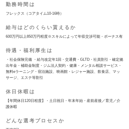
勤務時間は
フレックス（コアタイム10-16時）
給与はどのくらい貰えるか
600万円以上850万円程度※スキルによって年収交渉可能・ボーナス有
待遇・福利厚生は
・社会保険完備 ・給与改定年1回・交通費・GLTD・社員割引・確定拠
出年金・補助金制度・ジム法人契約・健康・メンタル相談サービス・
無料eラーニング・宿泊施設、映画館・レジャー施設、飲食店、マッ
サージ、エステ等割引
休日休暇は
【年間休日120日程度】・土日祝日・年末年始・産前産後／育児／介
護休暇
どんな選考プロセスか