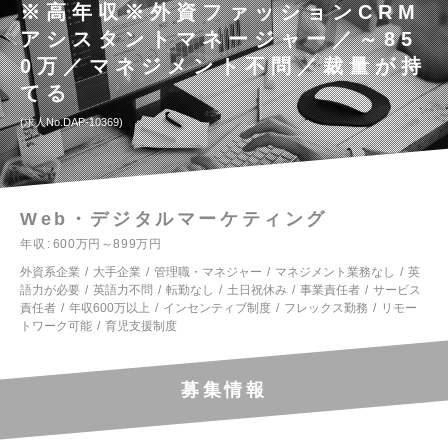
※高年収※外資ファッションCRM
アシスタントマネージャー／～85
0万／マネジメント不問／裁量が持
てる
求人No.DAP-10369
Web・デジタルマーケティング
年収
600万円～899万円
外資系企業
大手企業
管理職・マネジャー
マネジメント業務なし
英
語力が必要
英語力不問
転勤なし
土日祝休み
事業責任者
サービス
責任者
年収600万以上
インセンティブ制度
フレックス勤務
リモー
トワーク可能
育児支援制度
募集情報