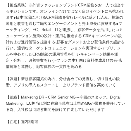
【担当業務】※外資ファッションブランドCRM業務をお一人で担当す
るポジションです。オンラインだけではなく店頭イベントにも携われ
ます●日本市場におけるCRM戦略を実行レベルに落とし込み、施策の
運用と改善を通じて顧客エンゲージメントと売上成長に貢献する●マ
ーケティング、EC、Retail、ITと連携し、顧客データを活用したコミ
ュニケーション施策の設計・運用を推進する-CRMキャンペーンの設
計および進行管理を担当する-顧客セグメントおよび配信条件の設計を
行い、適切なターゲットコミュニケーションを実現する-アプリ、メー
ルを中心としたCRM施策の運用管理を行う-キャンペーン効果を測
定・分析し、改善提案を行う-フランス本社向け資料作成及び共有-店
舗施策と連携し、顧客体験の一貫性を高める
【課題】新規顧客開拓の為の、分析含めての見直し、切り替えの段
階。アプリの導入もスタートし、よりブランド価値を高めていく
【組織】Marketing DR～CRM Senior MG～今回のスタッフ。Digital
Marketing、EC担当は別に在籍※現在は上司のMGが業務を兼任してい
る為、入社後は引継ぎ期間を設けて伴走していただけます
【在宅】週2回迄可