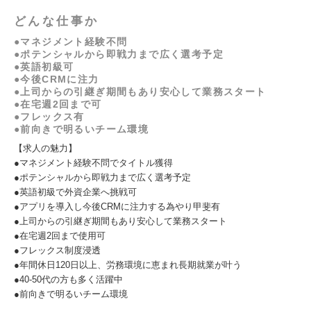
どんな仕事か
●マネジメント経験不問
●ポテンシャルから即戦力まで広く選考予定
●英語初級可
●今後CRMに注力
●上司からの引継ぎ期間もあり安心して業務スタート
●在宅週2回まで可
●フレックス有
●前向きで明るいチーム環境
【求人の魅力】
●マネジメント経験不問でタイトル獲得
●ポテンシャルから即戦力まで広く選考予定
●英語初級で外資企業へ挑戦可
●アプリを導入し今後CRMに注力する為やり甲斐有
●上司からの引継ぎ期間もあり安心して業務スタート
●在宅週2回まで使用可
●フレックス制度浸透
●年間休日120日以上、労務環境に恵まれ長期就業が叶う
●40-50代の方も多く活躍中
●前向きで明るいチーム環境