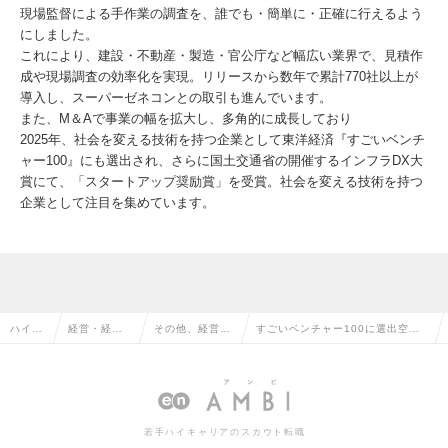
現場監督による手作業の調査を、誰でも・簡単に・正確に行えるよう
にしました。
これにより、建設・不動産・製造・官公庁など幅広い業界で、見積作
成や現場調査の効率化を実現。リリースから数年で累計770社以上が
導入し、スーパーゼネコンとの取引も進んでいます。
また、M＆Aで事業の幅を拡大し、多角的に成長しており
2025年、社会を変える技術を持つ企業として東洋経済『すごいベンチ
ャー100』にも選出され、さらに国土交通省の開催するインフラDX大
賞にて、「スタートアップ奨励賞」を受賞。社会を変える技術を持つ
企業として注目を集めています。
ハイク
経営・経営
その他、経営・
すごいベンチャー100に選出空間
ラス求
企画・事業
経営企画・事業
記録アプリを展開／事業開発リー
人TOP
企画系の転
企画系の転職
ド（M&A /PMI）の求人情報
職
若手ハイキャリアのスカウト転職