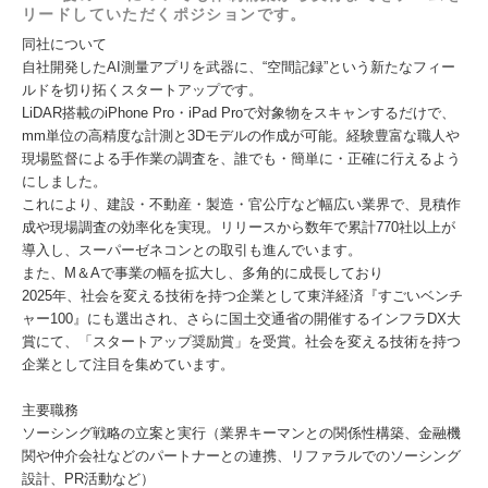
リードしていただくポジションです。
同社について
自社開発したAI測量アプリを武器に、“空間記録”という新たなフィー
ルドを切り拓くスタートアップです。
LiDAR搭載のiPhone Pro・iPad Proで対象物をスキャンするだけで、
mm単位の高精度な計測と3Dモデルの作成が可能。経験豊富な職人や
現場監督による手作業の調査を、誰でも・簡単に・正確に行えるよう
にしました。
これにより、建設・不動産・製造・官公庁など幅広い業界で、見積作
成や現場調査の効率化を実現。リリースから数年で累計770社以上が
導入し、スーパーゼネコンとの取引も進んでいます。
また、M＆Aで事業の幅を拡大し、多角的に成長しており
2025年、社会を変える技術を持つ企業として東洋経済『すごいベンチ
ャー100』にも選出され、さらに国土交通省の開催するインフラDX大
賞にて、「スタートアップ奨励賞」を受賞。社会を変える技術を持つ
企業として注目を集めています。
主要職務
ソーシング戦略の立案と実行（業界キーマンとの関係性構築、金融機
関や仲介会社などのパートナーとの連携、リファラルでのソーシング
設計、PR活動など）