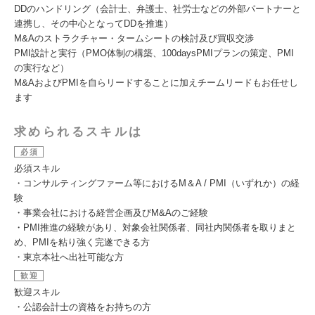
DDのハンドリング（会計士、弁護士、社労士などの外部パートナーと
連携し、その中心となってDDを推進）
M&Aのストラクチャー・タームシートの検討及び買収交渉
PMI設計と実行（PMO体制の構築、100daysPMIプランの策定、PMI
の実行など）
M&AおよびPMIを自らリードすることに加えチームリードもお任せし
ます
求められるスキルは
必須
必須スキル
・コンサルティングファーム等におけるM＆A / PMI（いずれか）の経
験
・事業会社における経営企画及びM&Aのご経験
・PMI推進の経験があり、対象会社関係者、同社内関係者を取りまと
め、PMIを粘り強く完遂できる方
・東京本社へ出社可能な方
歓迎
歓迎スキル
・公認会計士の資格をお持ちの方