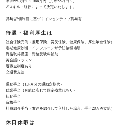
年収660万円 ～ 966万円（月給55万円～）
※スキル・経験によって決定いたします。
賞与:評価制度に基づくインセンティブ賞与有
待遇・福利厚生は
社会保険完備（雇用保険、労災保険、健康保険、厚生年金保険）
定期健康診断・インフルエンザ予防接種補助
資格取得講座・資格受験料補助
英会話レッスン
退職金制度あり
交通費支給
通勤手当（1ヵ月分の通勤定期代）
残業手当（月給に応じて固定残業代あり）
転勤手当
資格手当
社員紹介手当（友達を紹介して入社した場合、手当20万円支給）
休日休暇は