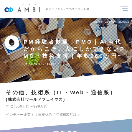
若手ハイキャリアのスカウト転職
掲載期間
26/07/29～26/08/11
PM経験者歓迎｜PMO｜AI時代
だからこそ、人にしかできないP
MO・技術支援｜年収660万円~
求人No.BIDGT-PM03-
その他、技術系（IT・Web・通信系）
株式会社ワールドフェイマス
年収
650万円～999万円
ベンチャー企業
土日祝休み
年収600万以上