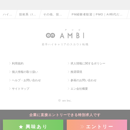
ハイク
技術系（I
その他、技術
PM経験者歓迎｜PMO｜AI時代だか
ラス求
T・Web・
系（IT・We
らこそ、人にしかできないPMO・技
人TOP
通信系）の
b・通信系）の
術支援｜年収660万円~の求人情報
転職
転職
若手ハイキャリアのスカウト転職
利用規約
求人情報に関するポリシー
個人情報の取り扱い
推奨環境
ヘルプ・お問い合わせ
参画のお問い合わせ
サイトマップ
エン会社概要
©
en Inc.
企業に直接エントリーできる特別求人です
興味あり
エントリー