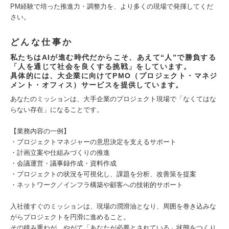
PM経験で培った推進力・調整力を、より多くの現場で発揮してくだ
さい。
どんな仕事か
私たちはAIが進む時代だからこそ、あえて“人”で勝負する
「人を通じて社会を良くする挑戦」をしています。
具体的には、大企業に向けてPMO（プロジェクト・マネジ
メント・オフィス）サービスを提供しています。
あなたのミッションは、大手企業のプロジェクト現場で「なくてはな
らない存在」になることです。
【業務内容の一例】
・プロジェクトマネジャーの意思決定を支えるサポート
・計画立案や仕組みづくりの推進
・会議運営・議事録作成・資料作成
・プロジェクトの状況を可視化し、課題を分析、改善策を提案
・ネットワーク／インフラ構築や顧客への技術的サポート
入社後すぐのミッションは、現場の潤滑油となり、周囲を巻き込みな
がらプロジェクトを円滑に進めること。
その積み重ねが、やがて「あなたが必要とされている」状態をつくり