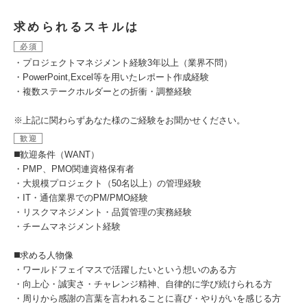
求められるスキルは
必須
・プロジェクトマネジメント経験3年以上（業界不問）
・PowerPoint,Excel等を用いたレポート作成経験
・複数ステークホルダーとの折衝・調整経験
※上記に関わらずあなた様のご経験をお聞かせください。
歓迎
◼️歓迎条件（WANT）
・PMP、PMO関連資格保有者
・大規模プロジェクト（50名以上）の管理経験
・IT・通信業界でのPM/PMO経験
・リスクマネジメント・品質管理の実務経験
・チームマネジメント経験
◼️求める人物像
・ワールドフェイマスで活躍したいという想いのある方
・向上心・誠実さ・チャレンジ精神、自律的に学び続けられる方
・周りから感謝の言葉を言われることに喜び・やりがいを感じる方