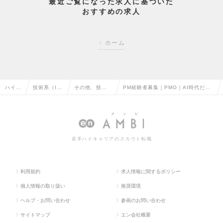
最近ご覧になった求人に基づいた
おすすめの求人
ホーム
ハイク
技術系（I
その他、技術
PM経験者募集｜PMO｜AI時代だか
ラス求
T・Web・
系（IT・We
らこそ、人にしかできないPMO・技
人TOP
通信系）の
b・通信系）の
術支援｜年収800万円~の求人情報
転職
転職
若手ハイキャリアのスカウト転職
利用規約
求人情報に関するポリシー
個人情報の取り扱い
推奨環境
ヘルプ・お問い合わせ
参画のお問い合わせ
サイトマップ
エン会社概要