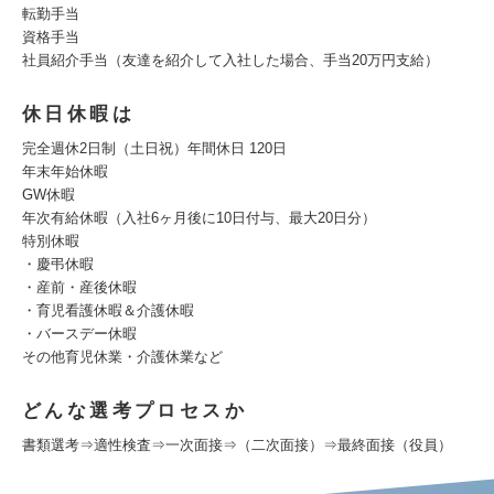
転勤手当
資格手当
社員紹介手当（友達を紹介して入社した場合、手当20万円支給）
休日休暇は
完全週休2日制（土日祝）年間休日 120日
年末年始休暇
GW休暇
年次有給休暇（入社6ヶ月後に10日付与、最大20日分）
特別休暇
・慶弔休暇
・産前・産後休暇
・育児看護休暇＆介護休暇
・バースデー休暇
その他育児休業・介護休業など
どんな選考プロセスか
書類選考⇒適性検査⇒一次面接⇒（二次面接）⇒最終面接（役員）