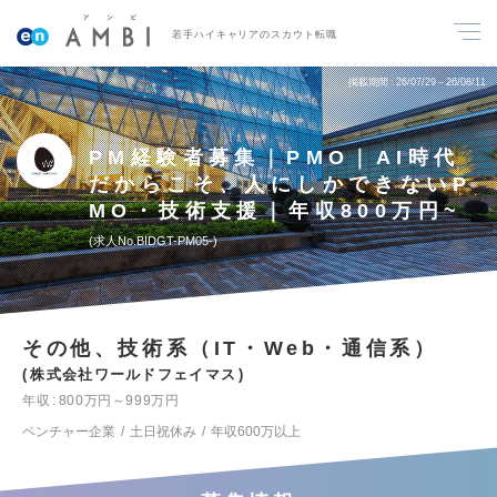
若手ハイキャリアのスカウト転職
掲載期間
26/07/29～26/08/11
PM経験者募集｜PMO｜AI時代
だからこそ、人にしかできないP
MO・技術支援｜年収800万円~
求人No.BIDGT-PM05-
その他、技術系（IT・Web・通信系）
株式会社ワールドフェイマス
年収
800万円～999万円
ベンチャー企業
土日祝休み
年収600万以上