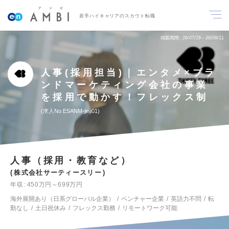
若手ハイキャリアのスカウト転職
掲載期間
26/07/29～26/08/11
人事(採用担当)｜エンタメ×ブラ
ンドマーケティング会社の事業
を採用で動かす！フレックス制
求人No.ESANM-jinji01
人事（採用・教育など）
株式会社サーティースリー
年収
450万円～699万円
海外展開あり（日系グローバル企業）
ベンチャー企業
英語力不問
転
勤なし
土日祝休み
フレックス勤務
リモートワーク可能