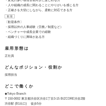
・変化の多い環境を前向きに楽しめる方
・人や組織の成長に関わることにやりがいを感じる方
・正確さを大切にしながら、柔軟に対応できる方
歓迎
〔歓迎条件〕
・採用以外の人事経験（労務／制度など）
・ベンチャーや成長企業での経験
・組織づくりに興味がある方
雇用形態は
正社員
どんなポジション・役割か
採用担当
どこで働くか
◆Tokyo Branch
〒150-0002 東京都渋谷区渋谷1丁目3-15 BIZCORE渋谷2階
渋谷駅 (B1出口) 徒歩5分