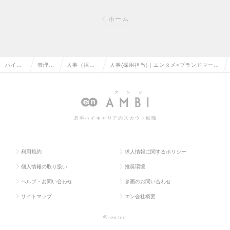
ホーム
ハイク
管理部
人事（採
人事(採用担当)｜エンタメ×ブランドマーケ
ラス求
門系の
用・教育な
ティング会社の事業を採用で動かす！フレ
人TOP
転職
ど）の転職
ックス制の求人情報
若手ハイキャリアのスカウト転職
利用規約
求人情報に関するポリシー
個人情報の取り扱い
推奨環境
ヘルプ・お問い合わせ
参画のお問い合わせ
サイトマップ
エン会社概要
©
en Inc.