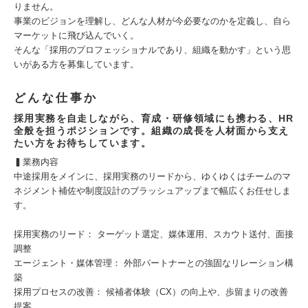
りません。
事業のビジョンを理解し、どんな人材が今必要なのかを定義し、自ら
マーケットに飛び込んでいく。
そんな「採用のプロフェッショナルであり、組織を動かす」という思
いがある方を募集しています。
どんな仕事か
採用実務を自走しながら、育成・研修領域にも携わる、HR
全般を担うポジションです。組織の成長を人材面から支え
たい方をお待ちしています。
▍業務内容
中途採用をメインに、採用実務のリードから、ゆくゆくはチームのマ
ネジメント補佐や制度設計のブラッシュアップまで幅広くお任せしま
す。
採用実務のリード： ターゲット選定、媒体運用、スカウト送付、面接
調整
エージェント・媒体管理： 外部パートナーとの強固なリレーション構
築
採用プロセスの改善： 候補者体験（CX）の向上や、歩留まりの改善
提案