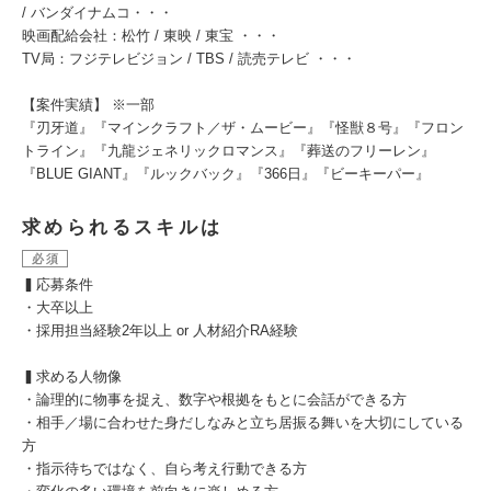
/ バンダイナムコ・・・
映画配給会社：松竹 / 東映 / 東宝 ・・・
TV局：フジテレビジョン / TBS / 読売テレビ ・・・
【案件実績】 ※一部
『刃牙道』『マインクラフト／ザ・ムービー』『怪獣８号』『フロン
トライン』『九龍ジェネリックロマンス』『葬送のフリーレン』
『BLUE GIANT』『ルックバック』『366日』『ビーキーパー』
求められるスキルは
必須
▍応募条件
・大卒以上
・採用担当経験2年以上 or 人材紹介RA経験
▍求める人物像
・論理的に物事を捉え、数字や根拠をもとに会話ができる方
・相手／場に合わせた身だしなみと立ち居振る舞いを大切にしている
方
・指示待ちではなく、自ら考え行動できる方