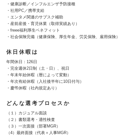
・健康診断／インフルエンザ予防接種
・社用PC／携帯支給
・エンタメ関連のサブスク補助
・産前産後・育児休業（取得実績あり）
・freee福利厚生ベネフィット
・社会保険完備（健康保険、厚生年金、労災保険、雇用保険）
休日休暇は
年間休日：126日
・完全週休2日制（土・日）、祝日
・年末年始休暇（暦によって変動）
・年次有給休暇（入社後半年に10日付与）
・慶弔休暇（社内規定あり）
どんな選考プロセスか
（１）カジュアル面談
（２）書類選考・適性検査
（３）一次面接（部署MGR）
（4）最終面接（代表＋人事MGR）