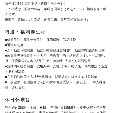
※年収1/12を毎月支給・役職手当を含む）
※入社時は、前職の給与・年収と同等かそれをベースに相談させて頂
きます。
※賞与：業績により支給（創業以来、毎年支給実績あり）
待遇・福利厚生は
■健康保険、厚生年金保険、雇用保険、労災保険
■退職金制度
■永年勤続休暇制度：勤続10年勤続連続5日間、勤続20年連続10日間
■就業前児童保育手当・大学生等教育手当：幼稚園児 1人当り1万円 /
月、保育園児1人当り3万円 /月、大学生1人当たり2万円/月
■短時間制社員制度：試用期間（入社6か月）終了後、就業規定に該当
する社員対象
■在宅勤務制度：入社3年経過後、就業規定に該当する社員対象
■一般健診、全国協会けんぽの付加健診受診（35歳以上）、婦人科健
診 会社負担
休日休暇は
完全週休2日制（土日・祝日） 年間休日125日以上 夏季休暇・年末年
始休暇 年次有給休暇・半日有給休暇・2時間休暇・リフレッシュ休暇