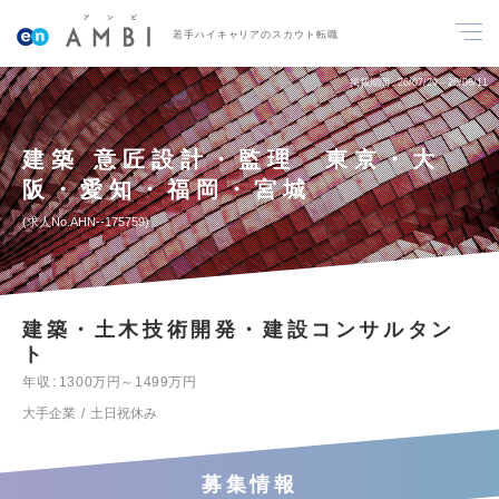
若手ハイキャリアのスカウト転職
掲載期間
26/07/29～26/08/11
建築 意匠設計・監理 東京・大
阪・愛知・福岡・宮城
求人No.AHN--175759
建築・土木技術開発・建設コンサルタン
ト
年収
1300万円～1499万円
大手企業
土日祝休み
募集情報