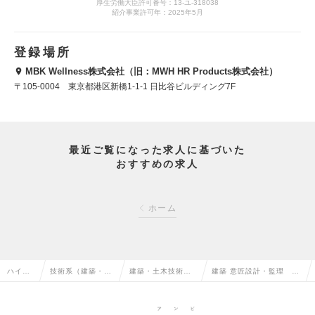
厚生労働大臣許可番号：13-ユ-318038
紹介事業許可年：2025年5月
登録場所
MBK Wellness株式会社（旧：MWH HR Products株式会社）
〒105-0004 東京都港区新橋1-1-1 日比谷ビルディング7F
最近ご覧になった求人に基づいた
おすすめの求人
ホーム
ハイク
技術系（建築・設
建築・土木技術開
建築 意匠設計・監理 東
ラス求
備・土木・プラン
発・建設コンサル
京・大阪・愛知・福岡・