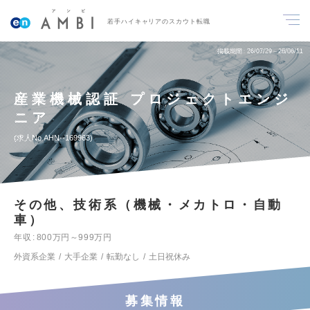
若手ハイキャリアのスカウト転職
掲載期間
26/07/29～26/08/11
産業機械認証 プロジェクトエンジ
ニア
求人No.AHN--169963
その他、技術系（機械・メカトロ・自動
車）
年収
800万円～999万円
外資系企業
大手企業
転勤なし
土日祝休み
募集情報