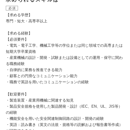
必須
【求める学歴】
専門・短大・高専卒以上
【求める経験】
【必須要件】
・電気・電子工学、機械工学等の学位または同じ領域での高専または
短期大学卒業資格
・産業機械の設計・開発・試験または設備としての運用・保守に関わ
る職務経験
・自律的に業務を推進できる能力
・顧客との円滑なコミュニケーション能力
・職務で英語を用いたコミュニケーションの経験
【歓迎要件】
・製造装置・産業用機械に関連する知見
・製品安全規格を使用した製品開発・設計（IEC、EN、UL、JIS等）
の経験
・機能安全を用いた安全関連制御回路の設計・開発の経験
・英語：読み書き（英文の法規・規格等の読解および報告書等作成）