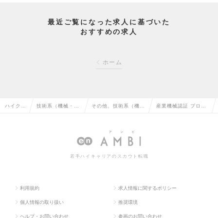
最近ご覧になった求人に基づいた
おすすめの求人
ホーム
ハイクラ
技術系（機械・メ
その他、技術系（機
産業機械認証 プロジ
ス求人T
カトロ・自動車）
械・メカトロ・自動
ェクトエンジニアの
OP
の転職
車）の転職
求人情報
若手ハイキャリアのスカウト転職
利用規約
求人情報に関するポリシー
個人情報の取り扱い
推奨環境
ヘルプ・お問い合わせ
参画のお問い合わせ