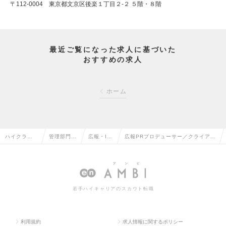
〒112-0004 東京都文京区後楽１丁目２-２ ５階・８階
最近ご覧になった求人に基づいた
おすすめの求人
ホーム
ハイクラス
管理部門系
広報・IR
広報PRプロデューサー／クライアン
求人TOP
の転職
の転職
ト支援職の求人情報
若手ハイキャリアのスカウト転職
利用規約
求人情報に関するポリシー