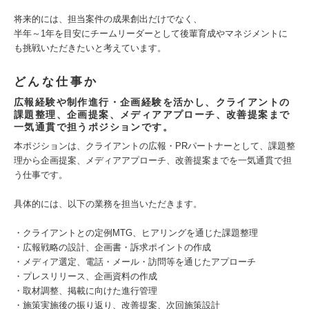
将来的には、担当案件の成果創出だけでなく、
半年～1年を目安にチームリーダーとして後輩育成やマネジメントに
も挑戦いただきたいと考えています。
どんな仕事か
広報経験や制作進行・企画経験を活かし、クライアントの
課題整理、企画提案、メディアアプローチ、改善提案まで
一気通貫で担うポジションです。
本ポジションは、クライアントの広報・PRパートナーとして、課題整
理から企画提案、メディアアプローチ、改善提案までを一気通貫で担
う仕事です。
具体的には、以下の業務を担当いただきます。
・クライアントとの定例MTG、ヒアリングを通じた課題整理
・広報戦略の設計、企画書・訴求ポイントの作成
・メディア選定、電話・メール・訪問等を通じたアプローチ
・プレスリリース、企画資料の作成
・取材調整、掲載に向けた進行管理
・施策実施後の振り返り、改善提案、次回施策設計