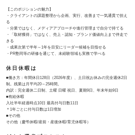
【このポジションの魅力】
・クライアントの課題整理から企画、実行、改善まで一気通貫で担え
る
・分業ではなく、メディアアプローチや進行管理まで自分で持てる
・「取材獲得」ではなく、売上・認知・ブランド価値向上まで伴走で
きる
・成果次第で半年～1年を目安にリーダー候補を目指せる
・PR塾同等の研修を通じて、未経験領域も実務で学べる
休日休暇は
■働き方：年間休日128日（2026年度）、土日祝お休みの完全週休2日
制。残業は月平均20～25時間。
内訳：完全週休二日制、土曜 日曜 祝日、夏期9日、年末年始9日
■有給休暇
入社半年経過時点10日 最高付与日数11日
＊1年ごとに付与日数は1日増加
■その他
その他（慶弔休暇/産前・産後休暇/育児休暇等）