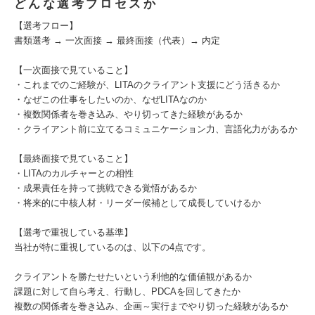
どんな選考プロセスか
【選考フロー】
書類選考 → 一次面接 → 最終面接（代表）→ 内定
【一次面接で見ていること】
・これまでのご経験が、LITAのクライアント支援にどう活きるか
・なぜこの仕事をしたいのか、なぜLITAなのか
・複数関係者を巻き込み、やり切ってきた経験があるか
・クライアント前に立てるコミュニケーション力、言語化力があるか
【最終面接で見ていること】
・LITAのカルチャーとの相性
・成果責任を持って挑戦できる覚悟があるか
・将来的に中核人材・リーダー候補として成長していけるか
【選考で重視している基準】
当社が特に重視しているのは、以下の4点です。
クライアントを勝たせたいという利他的な価値観があるか
課題に対して自ら考え、行動し、PDCAを回してきたか
複数の関係者を巻き込み、企画～実行までやり切った経験があるか