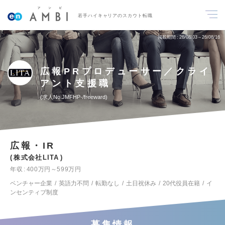
若手ハイキャリアのスカウト転職
掲載期間
26/08/03～26/08/16
広報PRプロデューサー／クライ
アント支援職
求人No.JMFHP-/freeward
広報・IR
株式会社LITA
年収
400万円～599万円
ベンチャー企業
英語力不問
転勤なし
土日祝休み
20代役員在籍
イ
ンセンティブ制度
募集情報