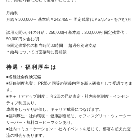
月給制
月給￥300,000～ 基本給￥242,455～ 固定残業代￥57,545～を含む/月
試用期間6か月の月給：250,000円 基本給：200,000円 固定残業代：
50,000円を含む/月
※固定残業代の相当時間30時間 超過分別途支給
＊給与については面接時に要相談
待遇・福利厚生は
■各種社会保険完備
■研修制度充実： PR塾と同等の講義内容を新人研修として受講できま
す。
■キャリアアップ制度： 年2回の昇給査定・社内表彰制度・インセン
ティブ制度あり。
成果をしっかり評価し、キャリア成長につなげます。
■福利厚生・社内環境： 健康診断補助。オフィスグリコ・ウォーター
サーバー・無料コーヒーマシンあり。
■社内コミュニケーション： 社内イベントを通じて、部署を超えた交
流の機会があります。