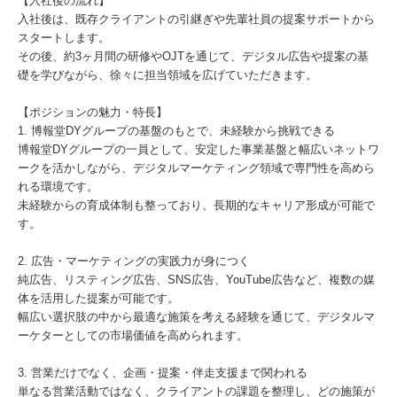
【入社後の流れ】
入社後は、既存クライアントの引継ぎや先輩社員の提案サポートから
スタートします。
その後、約3ヶ月間の研修やOJTを通じて、デジタル広告や提案の基
礎を学びながら、徐々に担当領域を広げていただきます。
【ポジションの魅力・特長】
1. 博報堂DYグループの基盤のもとで、未経験から挑戦できる
博報堂DYグループの一員として、安定した事業基盤と幅広いネットワ
ークを活かしながら、デジタルマーケティング領域で専門性を高めら
れる環境です。
未経験からの育成体制も整っており、長期的なキャリア形成が可能で
す。
2. 広告・マーケティングの実践力が身につく
純広告、リスティング広告、SNS広告、YouTube広告など、複数の媒
体を活用した提案が可能です。
幅広い選択肢の中から最適な施策を考える経験を通じて、デジタルマ
ーケターとしての市場価値を高められます。
3. 営業だけでなく、企画・提案・伴走支援まで関われる
単なる営業活動ではなく、クライアントの課題を整理し、どの施策が