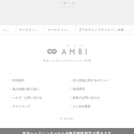
ホーム
ハイ
マーケティン
マーケティング
【アカウントプランナー｜未経
クラ
グ・販促企
プランナー・W
験・第二新卒歓迎】博報堂DYグ
ス求
画・商品開発
ebプランナーの
ループでデジタルマーケに挑戦の
人TO
系の転職
転職
求人情報
若手ハイキャリアのスカウト転職
P
利用規約
求人情報に関するポリシー
個人情報の取り扱い
推奨環境
ヘルプ・お問い合わせ
参画のお問い合わせ
サイトマップ
エン会社概要
©
en Inc.
担当ヘッドハンターから
合格可能性判定
が届きます