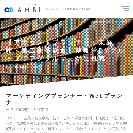
若手ハイキャリアのスカウト転職
掲載期間
26/07/30～26/08/12
【アカウントプランナー｜未経
験・第二新卒歓迎】博報堂DYグル
ープでデジタルマーケに挑戦
求人No.HALL-10870
マーケティングプランナー・Webプラン
ナー
年収
400万円～649万円
ベンチャー企業
新規事業・新サービス
英語力不問
転勤なし
土日祝
休み
3,000万円以上資金調達済
ポテンシャル採用（未経験可）
年収60
0万以上
インセンティブ制度
フレックス勤務
リモートワーク可能
副