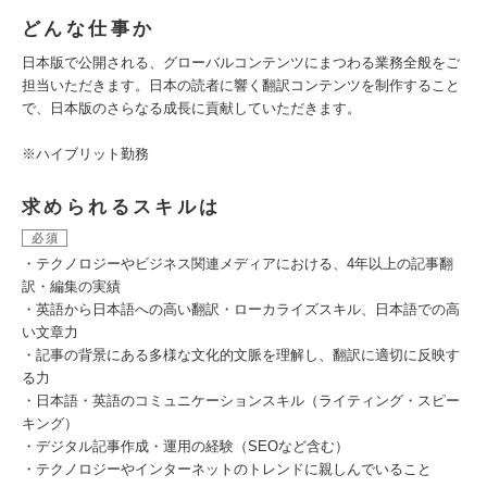
どんな仕事か
日本版で公開される、グローバルコンテンツにまつわる業務全般をご
担当いただきます。日本の読者に響く翻訳コンテンツを制作すること
で、日本版のさらなる成長に貢献していただきます。
※ハイブリット勤務
求められるスキルは
必須
・テクノロジーやビジネス関連メディアにおける、4年以上の記事翻
訳・編集の実績
・英語から日本語への高い翻訳・ローカライズスキル、日本語での高
い文章力
・記事の背景にある多様な文化的文脈を理解し、翻訳に適切に反映す
る力
・日本語・英語のコミュニケーションスキル（ライティング・スピー
キング）
・デジタル記事作成・運用の経験（SEOなど含む）
・テクノロジーやインターネットのトレンドに親しんでいること