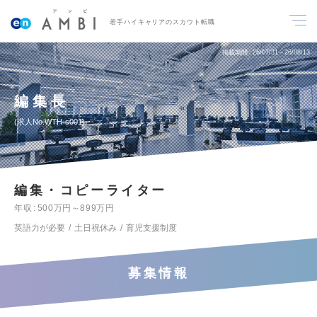
若手ハイキャリアのスカウト転職
掲載期間
26/07/31～26/08/13
編集長
求人No.WTH-s001
編集・コピーライター
年収
500万円～899万円
英語力が必要
土日祝休み
育児支援制度
募集情報