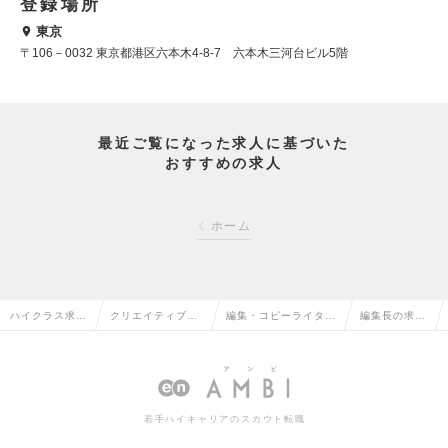
登録場所
東京
〒106－0032 東京都港区六本木4-8-7 六本木三河台ビル5階
最近ご覧になった求人に基づいた
おすすめの求人
ホーム
ハイクラス求人
クリエイティブ系
編集・コピーライター
編集長の求人
TOP
の転職
の転職
情報
若手ハイキャリアのスカウト転職