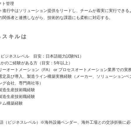
クト管理
ト進行中はソリューション提供をリードし、チームが着実に実行できる
の関係者と連携しながら、技術的な課題にも柔軟に対応する。
るスキルは
（ビジネスレベル 目安：日本語能力試験N1）
れかのご経験がある方（目安：5年以上）
リーオートメーション（FA） or プロセスオートメーション業界での実
選定及び導入、製造ライン構築実務経験（メーカー、ソリューションベ
ング会社、専門商社等）
製造生産技術職経験
製造生産技術職経験
テム構築経験
国語（ビジネスレベル）※海外設備ベンダー、海外工場との交渉折衝に必