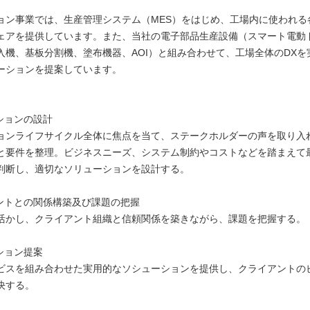
ョン事業では、生産管理システム（MES）をはじめ、工場内に使われる
ェアを提供しています。また、当社の電子部品生産設備（スマート電動
入機、基板分割機、塗布機器、AOI）と組み合わせて、工場全体のDXを
ーションを提案しています。
】
ションの設計
ョンライフサイクル全体に焦点を当て、ステークホルダーの声を取り入
と要件を整理。ビジネスニーズ、システム制約やコストなどを踏まえて
判断し、適切なソリューションを設計する。
アントとの関係構築及び課題の把握
活かし、クライアント組織と信頼関係を築きながら、課題を把握する。
ション提案
ビスを組み合わせた実用的なソシューションを提供し、クライアントの
決する。