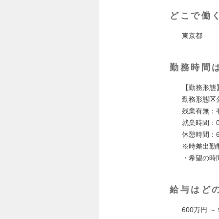
どこで働
東京都
勤務時間
【勤務形態
勤務形態区
残業有無：
就業時間：09:
休憩時間：6
※時差出勤制を
・希望の時
給与はど
600万円 ～