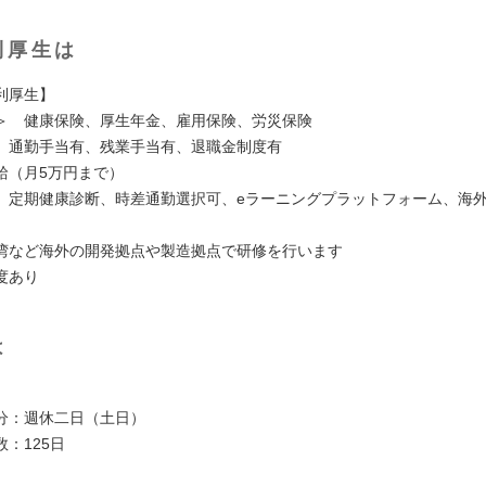
利厚生は
利厚生】
＞ 健康保険、厚生年金、雇用保険、労災保険
 通勤手当有、残業手当有、退職金制度有
給（月5万円まで）
、定期健康診断、時差通勤選択可、eラーニングプラットフォーム、海
湾など海外の開発拠点や製造拠点で研修を行います
度あり
は
】
分：週休二日（土日）
：125日