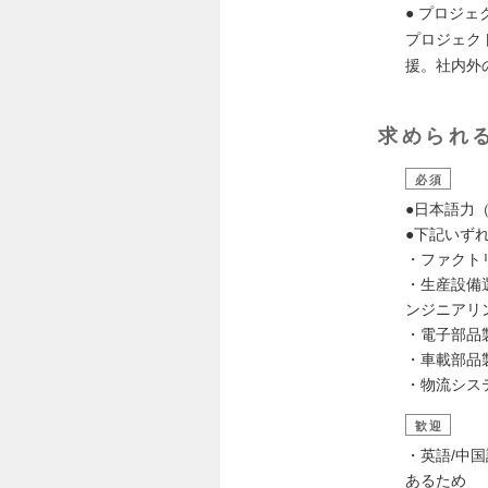
● プロジェ
プロジェク
援。社内外
求められ
必須
●日本語力
●下記いず
・ファクト
・生産設備
ンジニアリ
・電子部品
・車載部品
・物流シス
歓迎
・英語/中
あるため