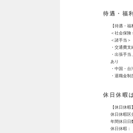
待遇・福
【待遇・福
＜社会保険
＜諸手当＞
・交通費支
・出張手当
あり
・中国・台
・退職金制
休日休暇
【休日休暇
休日休暇区
年間休日日数
休日休暇：