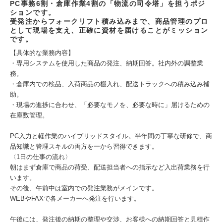
PC事務6割・倉庫作業4割の「物流の司令塔」を担うポジ
ションです。
受発注からフォークリフト積み込みまで、商品管理のプロ
として現場を支え、正確に資材を届けることがミッション
です。
【具体的な業務内容】
・専用システムを使用した商品の発注、納期回答。社内外の調整業
務。
・倉庫内での検品、入荷商品の棚入れ、配送トラックへの積み込み補
助。
・現場の進捗に合わせ、「必要なモノを、必要な時に」届けるための
在庫数管理。
PC入力と軽作業のハイブリッドスタイル。半年間の丁寧な研修で、商
品知識と管理スキルの両方を一から習得できます。
〈1日の仕事の流れ〉
朝はまず倉庫で商品の荷受、配送担当者への指示など入出荷業務を行
います。
その後、午前中は室内での発注業務がメインです。
WEBやFAXで各メーカーへ発注を行います。
午後には、発注後の納期の整理や交渉、お客様への納期回答と見積作