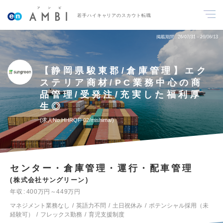
若手ハイキャリアのスカウト転職
掲載期間
26/07/31～26/08/13
【静岡県駿東郡/倉庫管理】エク
ステリア商材/PC業務中心の商
品管理/受発注/充実した福利厚
生◎
求人No.HHRQF-02/mishima/
センター・倉庫管理・運行・配車管理
株式会社サングリーン
年収
400万円～449万円
マネジメント業務なし
英語力不問
土日祝休み
ポテンシャル採用（未
経験可）
フレックス勤務
育児支援制度