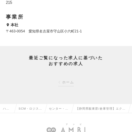
215
事業所
本社
〒463-0054 愛知県名古屋市守山区小六町21-1
最近ご覧になった求人に基づいた
おすすめの求人
ホーム
ハイ
SCM・ロジステ
センター・倉
【静岡県駿東郡/倉庫管理】エクス
クラ
ィクス・物流・
庫管理・運
テリア商材/PC業務中心の商品管
ス求
購買・貿易系の
行・配車管理
理/受発注/充実した福利厚生◎の