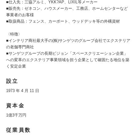
■仕入先：三協アルミ、YKK?AP、LIXIL等メーカー
■販売先：ゼネコン、ハウスメーカー、工務店、ホームセンターなど
事業者のお客様
■取扱商品：フェンス、カーポート、ウッドデッキ等の外構資材
〈特徴〉
■インテリア商社最大手の(株)サンゲツのグループ会社でエクステリア
の老舗専門商社
■サンゲツグループの長期ビジョン「スペースクリエーション企業」
への変革のエクステリア事業領域を担う企業として確固たる地位を築
く安定企業
設立
1973 年 4 月 11 日
資本金
1億3千万円
従業員数