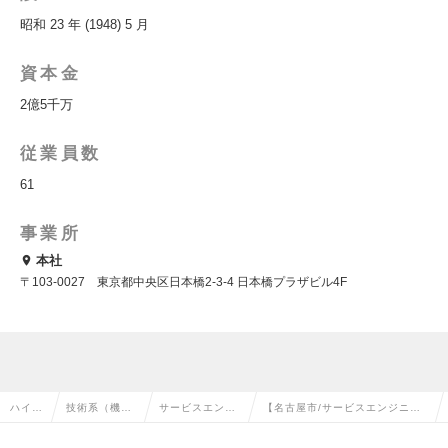
昭和 23 年 (1948) 5 月
資本金
2億5千万
従業員数
61
事業所
本社
〒103-0027 東京都中央区日本橋2-3-4 日本橋プラザビル4F
ハイク
技術系（機
サービスエンジ
【名古屋市/サービスエンジニ
ラス求
械・メカト
ニア・整備士・
ア】上場企業子会社/創業90年の