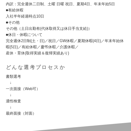
内訳：完全週休二日制、土曜 日曜 祝日、夏期4日、年末年始5日
■有給休暇
入社半年経過時点10日
■その他
その他（土日出勤有(代休取得又は休日手当支給)）
■休日・休暇について
完全週休2日制(土・日)／祝日／GW休暇／夏期休暇(4日)／年末年始休
暇(5日)／有給休暇／慶弔休暇／介護休暇／
産休・育休(取得実績＆復帰実績あり)
どんな選考プロセスか
書類選考
↓
一次面接（Web可）
↓
適性検査
↓
最終面接（対面）