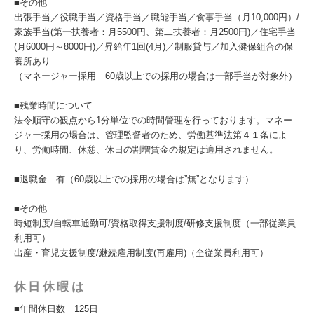
■その他
出張手当／役職手当／資格手当／職能手当／食事手当（月10,000円）/
家族手当(第一扶養者：月5500円、第二扶養者：月2500円)／住宅手当
(月6000円～8000円)／昇給年1回(4月)／制服貸与／加入健保組合の保
養所あり
（マネージャー採用 60歳以上での採用の場合は一部手当が対象外）
■残業時間について
法令順守の観点から1分単位での時間管理を行っております。マネー
ジャー採用の場合は、管理監督者のため、労働基準法第４１条によ
り、労働時間、休憩、休日の割増賃金の規定は適用されません。
■退職金 有（60歳以上での採用の場合は”無”となります）
■その他
時短制度/自転車通勤可/資格取得支援制度/研修支援制度（一部従業員
利用可）
出産・育児支援制度/継続雇用制度(再雇用)（全従業員利用可）
休日休暇は
■年間休日数 125日