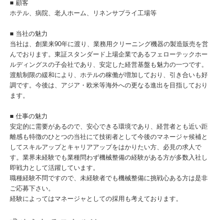
■ 顧客
ホテル、病院、老人ホーム、リネンサプライ工場等
■ 当社の魅力
当社は、創業来90年に渡り、業務用クリーニング機器の製造販売を営
んでおります。東証スタンダード上場企業であるフェローテックホー
ルディングスの子会社であり、安定した経営基盤も魅力の一つです。
渡航制限の緩和により、ホテルの稼働が増加しており、引き合いも好
調です。今後は、アジア・欧米等海外への更なる進出を目指しており
ます。
■ 仕事の魅力
安定的に需要があるので、安心できる環境であり、経営者とも近い距
離感も特徴のひとつの当社にて技術者として今後のマネージャ候補と
してスキルアップとキャリアアップをはかりたい方、必見の求人で
す。業界未経験でも業種問わず機械整備の経験がある方が多数入社し
即戦力として活躍しています。
職種経験不問ですので、未経験者でも機械整備に挑戦心ある方は是非
ご応募下さい。
経験によってはマネージャとしての採用も考えております。