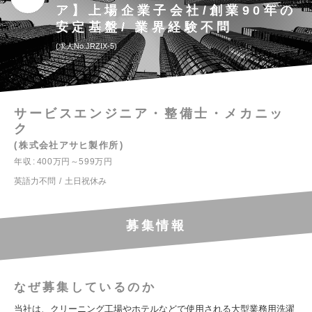
ア】上場企業子会社/創業90年の
安定基盤/ 業界経験不問
求人No.JRZIX-5
サービスエンジニア・整備士・メカニッ
ク
株式会社アサヒ製作所
年収
400万円～599万円
英語力不問
土日祝休み
募集情報
なぜ募集しているのか
当社は、クリーニング工場やホテルなどで使用される大型業務用洗濯