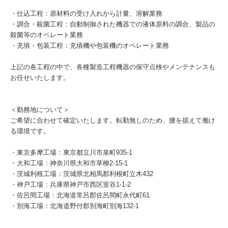
・仕込工程：原材料の受け入れから計量、溶解業務
・調合・殺菌工程：自動制御された機器での液体原料の調合、製品の
殺菌等のオペレート業務
・充填・包装工程：充填機や包装機のオペレート業務
上記の各工程の中で、各種製造工程機器の保守点検やメンテナンスも
お任せいたします。
＜勤務地について＞
ご希望に合わせて確定いたします。転勤無しのため、腰を据えて働け
る環境です。
・東京多摩工場：東京都立川市泉町935-1
・大和工場：神奈川県大和市草柳2-15-1
・茨城利根工場：茨城県北相馬郡利根町立木432
・神戸工場：兵庫県神戸市西区室谷1-1-2
・佐呂間工場：北海道常呂郡佐呂間町永代町61
・別海工場：北海道野付郡別海町別海132-1