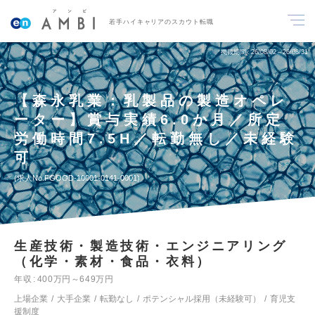
若手ハイキャリアのスカウト転職
掲載期間
26/08/02～26/08/31
【森永乳業：乳製品の製造オペレ
ーター】賞与実績6.0か月／所定
労働時間7.5H／転勤無し／未経験
可
求人No.FGOOD-10001-0141-0001
生産技術・製造技術・エンジニアリング
（化学・素材・食品・衣料）
年収
400万円～649万円
上場企業
大手企業
転勤なし
ポテンシャル採用（未経験可）
育児支
援制度