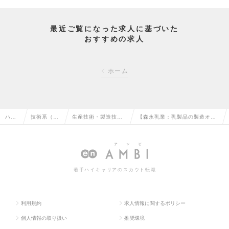
最近ご覧になった求人に基づいた
おすすめの求人
ホーム
ハイ
技術系（化
生産技術・製造技
【森永乳業：乳製品の製造オペ
クラ
学・素材・
術・エンジニアリン
レーター】賞与実績6.0か月／
ス求
食品・衣
グ（化学・素材・食
所定労働時間7.5H／転勤無し／
人TO
料）の転職
品・衣料）の転職
未経験可の求人情報
若手ハイキャリアのスカウト転職
P
利用規約
求人情報に関するポリシー
個人情報の取り扱い
推奨環境