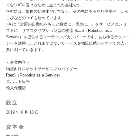
まな“+A”を届けるために生まれた会社です。
“+A”には、業務の効率化だけでなく、その先にあるやり甲斐や、よろ
こびなどの"+α"も込めています。
+A は「倉庫の自動化をもっと身近に、簡単に。」をサービスコンセ
プトに、サブスクリプション型の物流 RaaS（Robotics as a
Service）を提供するリーディングカンパニーです。あらゆるテクノロ
ジーを活用し、これまでにないサービスを物流に携わるすべての人と
共に創っていきます。
＜事業内容＞
物流向けロボットサービスプロバイダー
RaaS（Robotics as a Service）
ロボット販売
輸入代理店
設立
2019 年 6 月 18 日
資本金