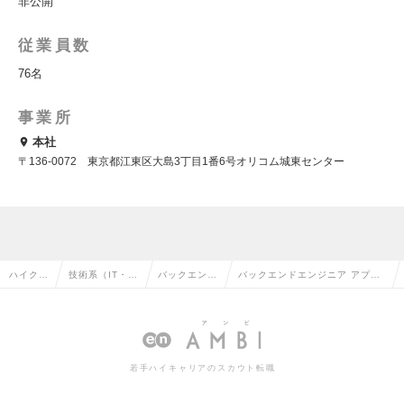
非公開
従業員数
76名
事業所
本社
〒136‐0072 東京都江東区大島3丁目1番6号オリコム城東センター
ハイクラ
技術系（IT・W
バックエンド
バックエンドエンジニア アプリ
ス求人T
eb・通信系）
エンジニアの
ケーション開発（年収550万~）
OP
の転職
転職
の求人情報
若手ハイキャリアのスカウト転職