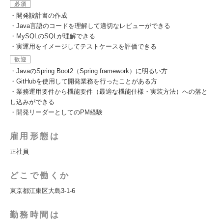
必須
・開発設計書の作成
・Java言語のコードを理解して適切なレビューができる
・MySQLのSQLが理解できる
・実運用をイメージしてテストケースを評価できる
歓迎
・JavaのSpring Boot2（Spring framework）に明るい方
・GitHubを使用して開発業務を行ったことがある方
・業務運用要件から機能要件（最適な機能仕様・実装方法）への落と
し込みができる
・開発リーダーとしてのPM経験
雇用形態は
正社員
どこで働くか
東京都江東区大島3-1-6
勤務時間は