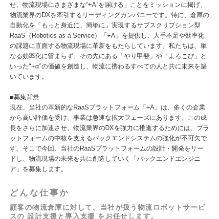
せ、物流現場にさまざまな“+A”を届ける」ことをミッションに掲げ、
物流業界のDXを牽引するリーディングカンパニーです。特に、倉庫の
自動化を「もっと身近に、簡単に」実現するサブスクリプション型
RaaS（Robotics as a Service）「+A」を提供し、人手不足や効率化
の課題に直面する物流現場に革新をもたらしています。私たちは、単
なる効率化に留まらず、その先にある「やり甲斐」や「よろこび」と
いった"+α"の価値を創造し、物流に携わるすべての人と共に未来を築
いています。
■募集背景
現在、当社の革新的なRaaSプラットフォーム「+A」は、多くの企業
から高い評価を受け、事業は急速な拡大フェーズにあります。この成
長をさらに加速させ、物流業界のDXを強力に推進するためには、プラ
ットフォームの中核を支えるバックエンドシステムの強化が不可欠で
す。そこで今回、当社のRaaSプラットフォームの設計・開発をリー
ドし、物流現場の未来を共に創造していく「バックエンドエンジニ
ア」を募集します。
どんな仕事か
顧客の物流倉庫に対して、当社が扱う物流ロボットサービ
スの 設計支援と導入支援 をお任せします。