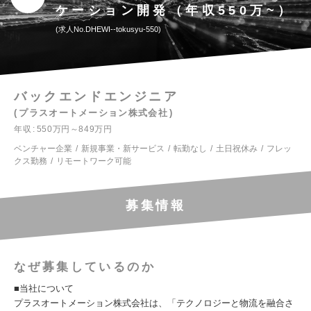
ケーション開発（年収550万~）
求人No.DHEWI--tokusyu-550
バックエンドエンジニア
プラスオートメーション株式会社
年収
550万円～849万円
ベンチャー企業
新規事業・新サービス
転勤なし
土日祝休み
フレッ
クス勤務
リモートワーク可能
募集情報
なぜ募集しているのか
■当社について
プラスオートメーション株式会社は、「テクノロジーと物流を融合さ