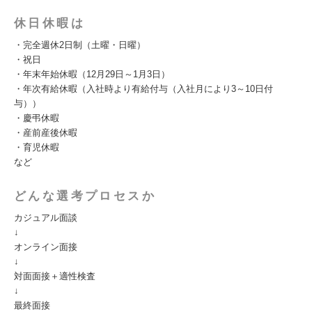
休日休暇は
・完全週休2日制（土曜・日曜）
・祝日
・年末年始休暇（12月29日～1月3日）
・年次有給休暇（入社時より有給付与（入社月により3～10日付
与））
・慶弔休暇
・産前産後休暇
・育児休暇
など
どんな選考プロセスか
カジュアル面談
↓
オンライン面接
↓
対面面接＋適性検査
↓
最終面接