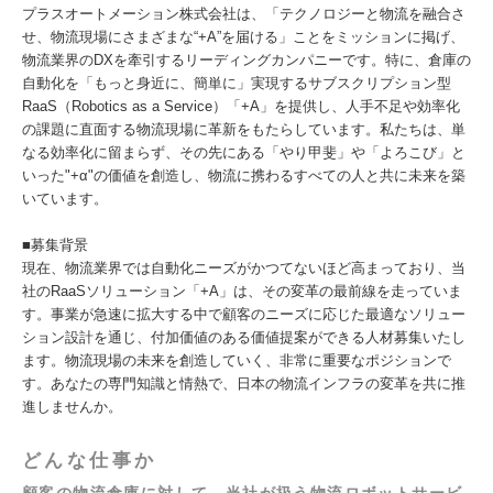
プラスオートメーション株式会社は、「テクノロジーと物流を融合さ
せ、物流現場にさまざまな“+A”を届ける」ことをミッションに掲げ、
物流業界のDXを牽引するリーディングカンパニーです。特に、倉庫の
自動化を「もっと身近に、簡単に」実現するサブスクリプション型
RaaS（Robotics as a Service）「+A」を提供し、人手不足や効率化
の課題に直面する物流現場に革新をもたらしています。私たちは、単
なる効率化に留まらず、その先にある「やり甲斐」や「よろこび」と
いった"+α"の価値を創造し、物流に携わるすべての人と共に未来を築
いています。
■募集背景
現在、物流業界では自動化ニーズがかつてないほど高まっており、当
社のRaaSソリューション「+A」は、その変革の最前線を走っていま
す。事業が急速に拡大する中で顧客のニーズに応じた最適なソリュー
ション設計を通じ、付加価値のある価値提案ができる人材募集いたし
ます。物流現場の未来を創造していく、非常に重要なポジションで
す。あなたの専門知識と情熱で、日本の物流インフラの変革を共に推
進しませんか。
どんな仕事か