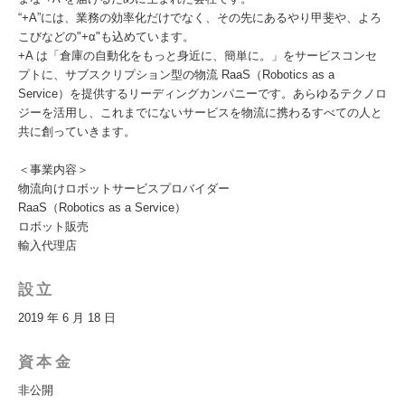
“+A”には、業務の効率化だけでなく、その先にあるやり甲斐や、よろ
こびなどの"+α"も込めています。
+A は「倉庫の自動化をもっと身近に、簡単に。」をサービスコンセ
プトに、サブスクリプション型の物流 RaaS（Robotics as a
Service）を提供するリーディングカンパニーです。あらゆるテクノロ
ジーを活用し、これまでにないサービスを物流に携わるすべての人と
共に創っていきます。
＜事業内容＞
物流向けロボットサービスプロバイダー
RaaS（Robotics as a Service）
ロボット販売
輸入代理店
設立
2019 年 6 月 18 日
資本金
非公開