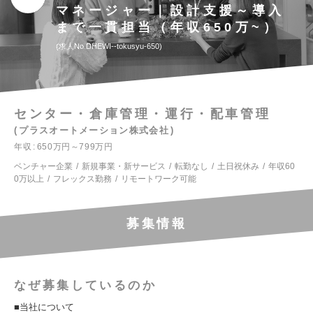
マネージャー｜設計支援～導入
まで一貫担当（年収650万~）
求人No.DHEWI--tokusyu-650
センター・倉庫管理・運行・配車管理
プラスオートメーション株式会社
年収
650万円～799万円
ベンチャー企業
新規事業・新サービス
転勤なし
土日祝休み
年収60
0万以上
フレックス勤務
リモートワーク可能
募集情報
なぜ募集しているのか
■当社について