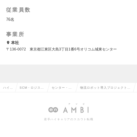
従業員数
76名
事業所
本社
〒136‐0072 東京都江東区大島3丁目1番6号オリコム城東センター
ハイク
SCM・ロジステ
センター・倉
物流ロボット導入プロジェクトマ
ラス求
ィクス・物流・
庫管理・運
ネージャー｜設計支援～導入まで
人TO
購買・貿易系の
行・配車管理
一貫担当（年収650万~）の求人
P
転職
の転職
情報
若手ハイキャリアのスカウト転職