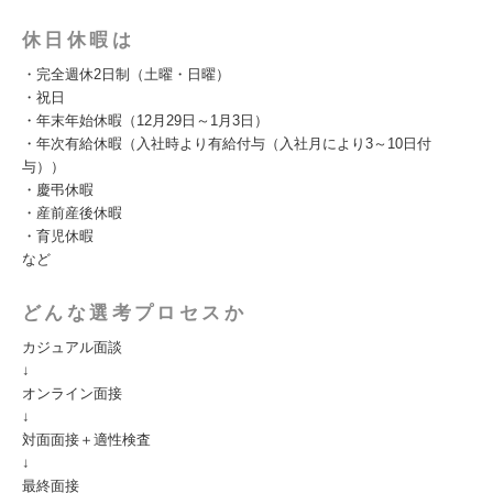
休日休暇は
・完全週休2日制（土曜・日曜）
・祝日
・年末年始休暇（12月29日～1月3日）
・年次有給休暇（入社時より有給付与（入社月により3～10日付
与））
・慶弔休暇
・産前産後休暇
・育児休暇
など
どんな選考プロセスか
カジュアル面談
↓
オンライン面接
↓
対面面接＋適性検査
↓
最終面接