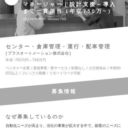
マネージャー｜設計支援～導入
まで一貫担当（年収750万~）
求人No.DHEWI--tokusyu-750
センター・倉庫管理・運行・配車管理
プラスオートメーション株式会社
年収
750万円～799万円
ベンチャー企業
新規事業・新サービス
転勤なし
土日祝休み
年収60
0万以上
フレックス勤務
リモートワーク可能
募集情報
なぜ募集しているのか
自動化ニーズが高まり、当社の事業が拡大する中で、顧客のニーズに