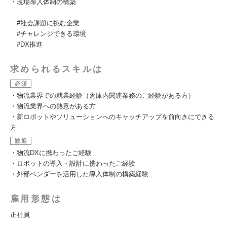
・現場導入体制の構築
#社会課題に挑む企業
#チャレンジできる環境
#DX推進
求められるスキルは
必須
・物流業界での就業経験（倉庫内関連業務のご経験がある方）
・物流業界への熱意がある方
・新ロボットやソリューションへのキャッチアップを前向きにできる
方
歓迎
・物流DXに携わったご経験
・ロボットの導入・設計に携わったご経験
・外部ベンダーを活用した導入体制の構築経験
雇用形態は
正社員