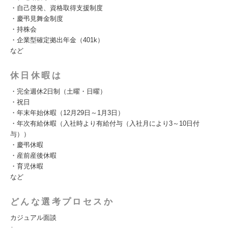
・自己啓発、資格取得支援制度
・慶弔見舞金制度
・持株会
・企業型確定拠出年金（401k）
など
休日休暇は
・完全週休2日制（土曜・日曜）
・祝日
・年末年始休暇（12月29日～1月3日）
・年次有給休暇（入社時より有給付与（入社月により3～10日付
与））
・慶弔休暇
・産前産後休暇
・育児休暇
など
どんな選考プロセスか
カジュアル面談