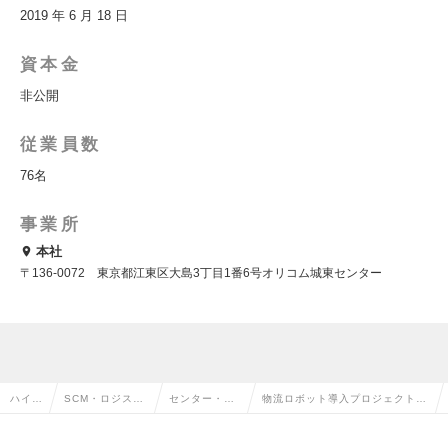
2019 年 6 月 18 日
資本金
非公開
従業員数
76名
事業所
本社
〒136‐0072 東京都江東区大島3丁目1番6号オリコム城東センター
ハイク
SCM・ロジステ
センター・倉
物流ロボット導入プロジェクトマ
ラス求
ィクス・物流・
庫管理・運
ネージャー｜設計支援～導入まで