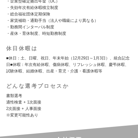
・企業型確定拠出年金（DC）
・失効年次有給休暇積立制度
・総合福祉団体定期保険
・家賃補助・通勤手当（法人や職級により異なる）
・勤務間インターバル制度
・産休・育休制度、時短勤務制度
休日休暇は
■休日：土、日曜、祝日、年末年始（12月29日～1月3日）、統合記念
日■休暇：年次有給休暇、傷病休暇、リフレッシュ休暇、慶弔休暇、
試験休暇、結婚休暇、出産・育児・介護・看護休暇等
どんな選考プロセスか
書類選考
適性検査 + 1次面接
2次面接 + 人事面接
※変更可能性あり