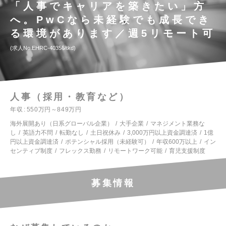
「人事でキャリアを築きたい」方
へ。PwCなら未経験でも成長でき
る環境があります／週5リモート可
求人No.EHRC-40356/tkd
人事（採用・教育など）
年収
550万円～849万円
海外展開あり（日系グローバル企業）
大手企業
マネジメント業務な
し
英語力不問
転勤なし
土日祝休み
3,000万円以上資金調達済
1億
円以上資金調達済
ポテンシャル採用（未経験可）
年収600万以上
イン
センティブ制度
フレックス勤務
リモートワーク可能
育児支援制度
募集情報