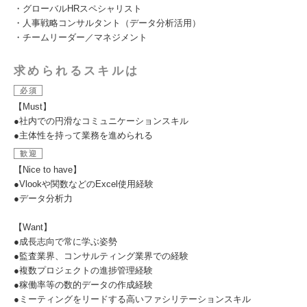
・グローバルHRスペシャリスト
・人事戦略コンサルタント（データ分析活用）
・チームリーダー／マネジメント
求められるスキルは
必須
【Must】
●社内での円滑なコミュニケーションスキル
●主体性を持って業務を進められる
歓迎
【Nice to have】
●Vlookや関数などのExcel使用経験
●データ分析力
【Want】
●成長志向で常に学ぶ姿勢
●監査業界、コンサルティング業界での経験
●複数プロジェクトの進捗管理経験
●稼働率等の数的データの作成経験
●ミーティングをリードする高いファシリテーションスキル