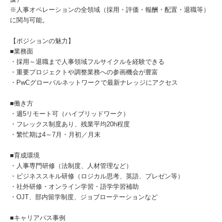
※人事オペレーションの全領域（採用・評価・報酬・配置・退職等）
に関与可能。
【ポジションの魅力】
■業務面
・採用～退職まで人事領域フルサイクルを経験できる
・重要プロジェクトや調整業務への参画機会が豊富
・PwCグローバルネットワークで最新ナレッジにアクセス
■働き方
・週5リモート可（ハイブリッドワーク）
・フレックス制度あり、残業平均20h程度
・繁忙期は4～7月・月初／月末
■育成環境
・人事専門研修（法制度、人材管理など）
・ビジネススキル研修（ロジカル思考、英語、プレゼン等）
・社外研修・オンライン学習・語学学習補助
・OJT、部内留学制度、ジョブローテーションなど
■キャリアパス事例