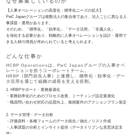
なぜ募集しているのか
【人事オペレーションの高度化・標準化ニーズの拡大】
PwC Japanグループは複数法人の集合体であり、法人ごとに異なる人
事課題・運用があります。
そのため、「標準化」「効率化」「データ活用」「非属人化」
を強化する必要があり、戦略的に人事オペレーションを設計・運用で
きる人材の増員が求められていると考えられます。
どんな仕事か
HCBP Operationsは、PwC Japanグループの人事オペ
レーションを担うコーポレートチーム。
HRBP（部門担当人事）と連携し、標準化・効率化・デー
タ活用を通じて組織の成長を支える役割。
1. HRBPサポート・業務最適化
・業務効率化のためのプロセス改善、ミーティング設定最適化
・職員問い合わせ対応の品質向上、複雑案件のアクションプラン策定
2. データ管理・データ分析
・評価資料・各種フォームのデータ統合／抽出／リスト作成
・人事課題の分析とインサイト提供（データドリブンな意思決定支
援）