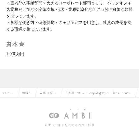
・国内外の事業部門を支えるコーポレート部門として、バックオフィ
ス業務だけでなく変革支援・DX・業務効率化などにも関与可能な領域
を持っています。
・多様な働き方・研修制度・キャリアパスを用意し、社員の成長を支
える環境が整っています。
資本金
1,000万円
ハイク
管理部
人事（採
「人事でキャリアを築きたい」方へ。PwC
ラス求
門系の
用・教育な
なら未経験でも成長できる環境があります／
人TOP
転職
ど）の転職
週5リモート可の求人情報
若手ハイキャリアのスカウト転職