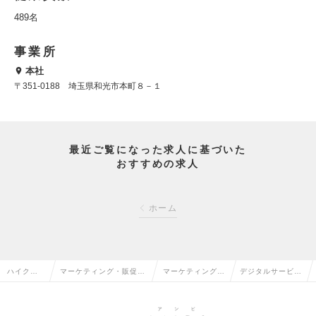
489名
事業所
本社
〒351-0188 埼玉県和光市本町８－１
最近ご覧になった求人に基づいた
おすすめの求人
ホーム
ハイクラ
マーケティング・販促企
マーケティング・
デジタルサービス
ス求人TO
画・商品開発系の転職
販促企画の転職
企画の求人情報