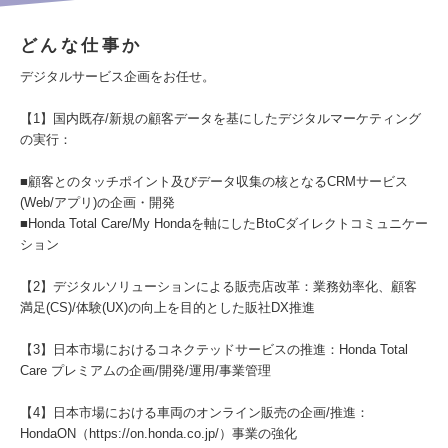
どんな仕事か
デジタルサービス企画をお任せ。
【1】国内既存/新規の顧客データを基にしたデジタルマーケティング
の実行：
■顧客とのタッチポイント及びデータ収集の核となるCRMサービス
(Web/アプリ)の企画・開発
■Honda Total Care/My Hondaを軸にしたBtoCダイレクトコミュニケー
ション
【2】デジタルソリューションによる販売店改革：業務効率化、顧客
満足(CS)/体験(UX)の向上を目的とした販社DX推進
【3】日本市場におけるコネクテッドサービスの推進：Honda Total
Care プレミアムの企画/開発/運用/事業管理
【4】日本市場における車両のオンライン販売の企画/推進：
HondaON（https://on.honda.co.jp/）事業の強化