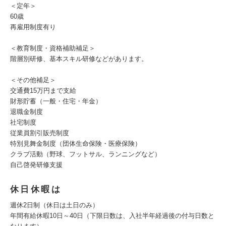
＜定年＞
60歳
再雇用制度有り
＜教育制度・資格補助補足＞
階層別研修、基本スキル研修などがあります。
＜その他補足＞
交通費15万円まで支給
財形貯蓄（一般・住宅・年金）
退職金制度
社宅制度
従業員割引販売制度
特別見舞金制度（団体生命保険・医療保険）
クラブ活動（野球、フットサル、ランニングなど）
自己啓発研修支援
休日休暇は
週休2日制（休日は土日のみ）
年間有給休暇10日～40日（下限日数は、入社半年経過後の付与日数と