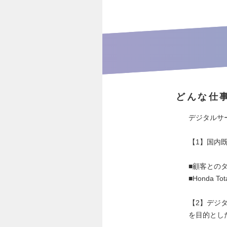
どんな仕
デジタルサ
【1】国内
■顧客との
■Honda 
【2】デジタ
を目的とし