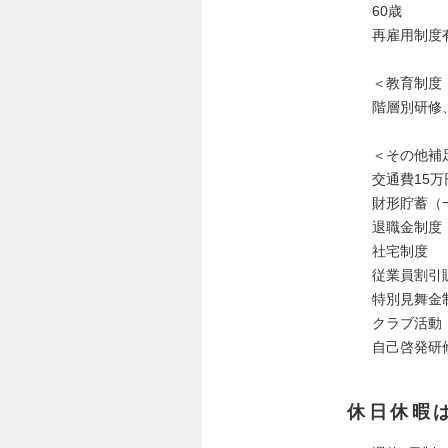
60歳
再雇用制度
＜教育制度
階層別研修
＜その他補
交通費15
財形貯蓄（
退職金制度
社宅制度
従業員割引
特別見舞金
クラブ活動
自己啓発研
休日休暇