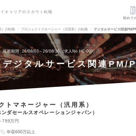
ハイキャリアのスカウト転職
初めて
信系）の転職
プロジェクトマネージャー（汎用系）の転職
デジタルサービス関連PM/
掲載期間
26/08/03～26/08/16
求人No.HC-009
デジタルサービス関連PM/P
クトマネージャー（汎用系）
ホンダセールスオペレーションジャパン
～799万円
年収600万以上