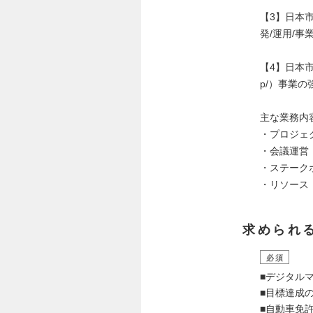
【3】日本市
発/運用/事
【4】日本市場
p/）事業の
主な業務内
・プロジェ
・会議運営
・ステーク
・リソース
求められ
必須
■デジタル
■目標達成
■自動車免