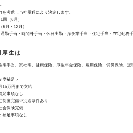
＞
力を考慮し当社規程により決定します。
1回（6月）
（6月・12月）
（通勤手当・時間外手当・休日出勤・深夜業手当・住宅手当・在宅勤務
利厚生は
住宅手当、寮社宅、健康保険、厚生年金保険、雇用保険、労災保険、退
制度補足＞
月15万円まで支給
補足事項なし
宅制度完備※別途条件あり
社会保険完備
：補足事項なし