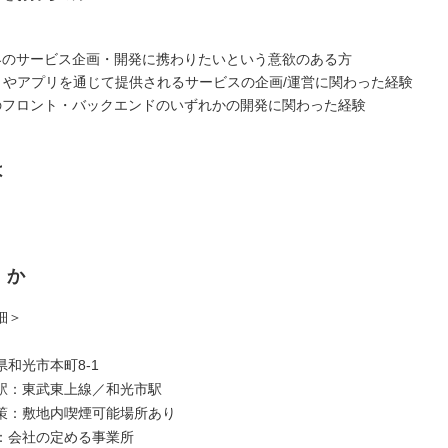
界のサービス企画・開発に携わりたいという意欲のある方
イトやアプリを通じて提供されるサービスの企画/運営に関わった経験
のフロント・バックエンドのいずれかの開発に関わった経験
は
くか
細＞
和光市本町8-1
駅：東武東上線／和光市駅
策：敷地内喫煙可能場所あり
：会社の定める事業所