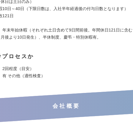
（休日は土日のみ）
暇10日～40日（下限日数は、入社半年経過後の付与日数となります）
121日
、年末年始休暇（それぞれ土日含めて9日間前後。年間休日121日に含
ヶ月後より10日発生）、半休制度、慶弔・特別休暇有。
考プロセスか
】2回程度（目安）
】有 その他（適性検査）
会社概要