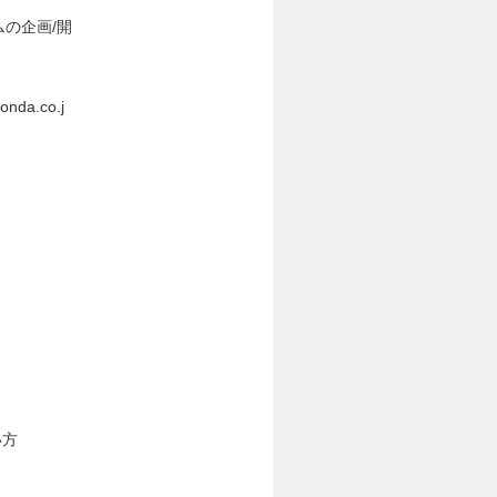
ムの企画/開
a.co.j
い方