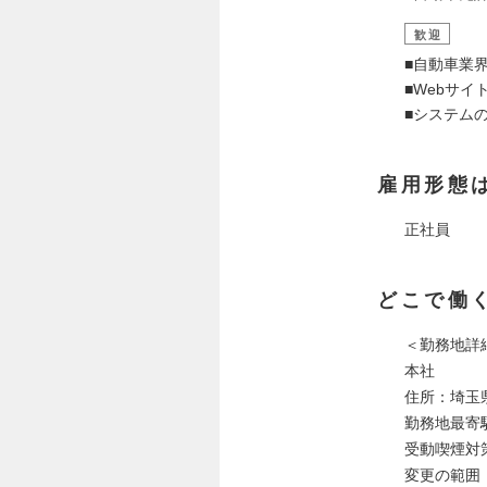
歓迎
■自動車業
■Webサ
■システム
雇用形態
正社員
どこで働
＜勤務地詳
本社
住所：埼玉県
勤務地最寄
受動喫煙対
変更の範囲