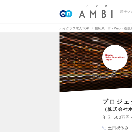
若手
ハイクラス求人TOP
技術系（IT・Web・通
プロジェ
株式会社
年収
500万円
土日祝休み