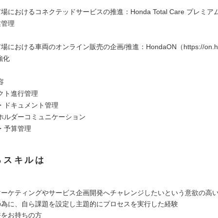
場におけるコネクテッドサービスの推進：Honda Total Care プレミア
業管理
における車両のオンライン販売の企画/推進：HondaON（https://on.hond
強化
容
クト進行管理
・ドキュメント管理
ホルダーコミュニケーション
・予算管理
るスキルは
マーケティングやサービス企画開発へチャレンジしたいという意欲の高
の為に、自ら課題を設定し主題的にプロセスを実行した経験
許をお持ちの方