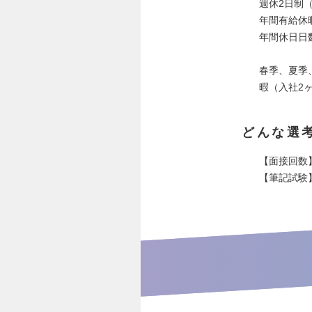
週休2日制
年間有給休
年間休日日数
春季、夏季
暇（入社2
どんな選
【面接回数
【筆記試験