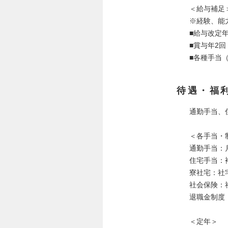
＜給与補足
※経験、能
■給与改定年
■賞与年2回
■各種手当
待遇・福
通勤手当、
＜各手当・
通勤手当：
住宅手当：
寮社宅：社
社会保険：
退職金制度
＜定年＞