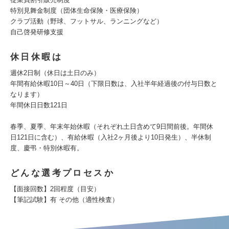
特別見舞金制度（団体生命保険・医療保険）
クラブ活動（野球、フットサル、ランニングなど）
自己啓発研修支援
休日休暇は
週休2日制（休日は土日のみ）
年間有給休暇10日～40日（下限日数は、入社半年経過後の付与日数と
なります）
年間休日日数121日
春季、夏季、年末年始休暇（それぞれ土日含めて9日間前後。年間休
日121日に含む）、有給休暇（入社2ヶ月後より10日発生）、半休制
度、慶弔・特別休暇有。
どんな選考プロセスか
【面接回数】2回程度（目安）
【筆記試験】有 その他（適性検査）