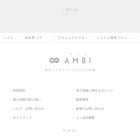
ホーム
ハイクラ
技術系（IT・We
プロジェクトマネー
システム開発プロジェ
ス求人T
b・通信系）の転
ジャー（汎用系）の
クトマネージャーの求
OP
職
転職
人情報
若手ハイキャリアのスカウト転職
利用規約
求人情報に関するポリシー
個人情報の取り扱い
推奨環境
ヘルプ・お問い合わせ
参画のお問い合わせ
サイトマップ
エン会社概要
©
en Inc.