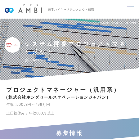
若手ハイキャリアのスカウト転職
掲載期間
26/08/03～26/08/16
システム開発プロジェクトマネ
ージャー
求人No.HC-010
プロジェクトマネージャー（汎用系）
株式会社ホンダセールスオペレーションジャパン
年収
500万円～799万円
土日祝休み
年収600万以上
募集情報