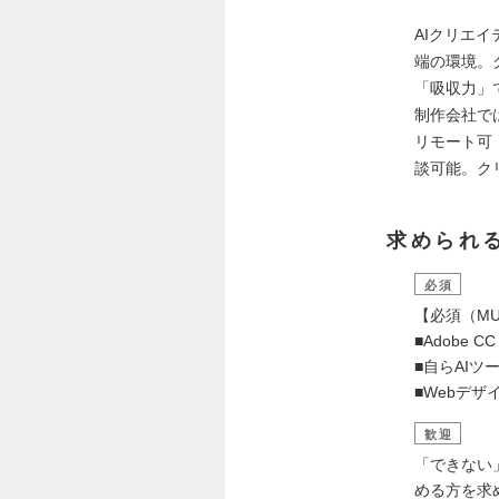
AIクリエ
端の環境。
「吸収力」
制作会社で
リモート可
談可能。ク
求められ
必須
【必須（MU
■Adobe
■自らAI
■Webデザイ
歓迎
「できない
める方を求