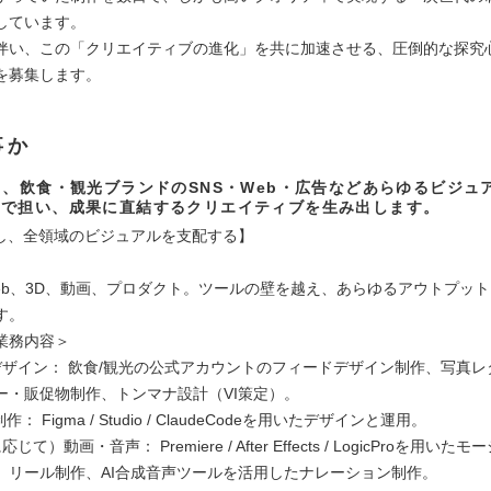
しています。
伴い、この「クリエイティブの進化」を共に加速させる、圧倒的な探究
を募集します。
事か
し、飲食・観光ブランドのSNS・Web・広告などあらゆるビジュ
まで担い、成果に直結するクリエイティブを生み出します。
創し、全領域のビジュアルを支配する】
eb、3D、動画、プロダクト。ツールの壁を越え、あらゆるアウトプッ
す。
業務内容＞
デザイン： 飲食/観光の公式アカウントのフィードデザイン制作、写真レ
ー・販促物制作、トンマナ設計（VI策定）。
作： Figma / Studio / ClaudeCodeを用いたデザインと運用。
て）動画・音声： Premiere / After Effects / LogicProを用い
、リール制作、AI合成音声ツールを活用したナレーション制作。