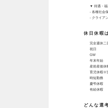
▼ 待遇・
- 各種社
- クライ
休日休暇
完全週休二
祝日
GW
年末年始
産前産後休
育児休暇※
時短勤務
慶弔休暇
有給休暇
どんな選