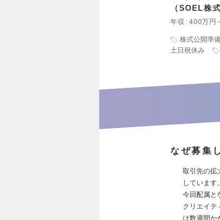
SOEL株
年収
400万円
株式公開準
土日祝休み
なぜ募集
取引先の拡
しています
今回配属と
クリエイテ
は数週間か