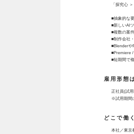
「探究心 ＞
■抽象的な
■新しいA
■複数の案
■制作会社
■Blende
■Premie
■短期間で
雇用形態
正社員(試用
※試用期間
どこで働
本社／東京都