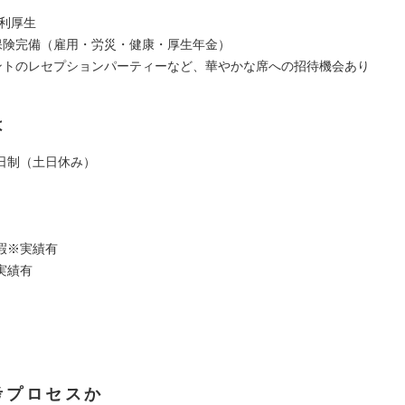
福利厚生
会保険完備（雇用・労災・健康・厚生年金）
アントのレセプションパーティーなど、華やかな席への招待機会あり
は
日制（土日休み）
暇※実績有
実績有
考プロセスか