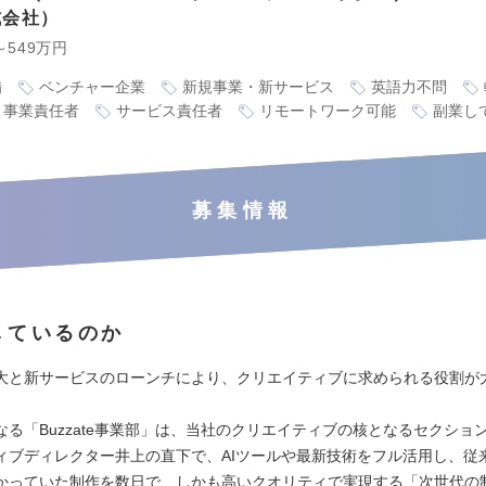
式会社
～549万円
備
ベンチャー企業
新規事業・新サービス
英語力不問
事業責任者
サービス責任者
リモートワーク可能
副業し
募集情報
しているのか
大と新サービスのローンチにより、クリエイティブに求められる役割が
。
なる「Buzzate事業部」は、当社のクリエイティブの核となるセクショ
ィブディレクター井上の直下で、AIツールや最新技術をフル活用し、従
かっていた制作を数日で、しかも高いクオリティで実現する「次世代の