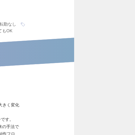
転勤なし
てもOK
大きく変化
ンです。
来の手法で
制作フロ