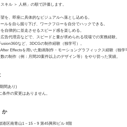
 スキル ＞ 人柄」の順で評価します。
要望を、即座に具体的なビジュアルへ落とし込める。
Iツールを自ら掘り下げ、ワークフローを自分でハックできる。
件を自律的に並走させるスピード感を楽しめる。
・広告代理店などで、スピードと量が求められる現場での実務経験。
rやFusion360など、3DCGの制作経験（独学可）。
re / After Effectsを用いた動画制作・モーショングラフィックス経験（独
複数の制作（例：月間20案件以上のデザイン等）をやり切った実績。
は
期間あり)
に条件の変更はありません。
くか
港区南青山1－15－9 第45興和ビル 8階