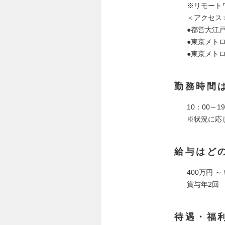
※リモート
＜アクセス
●都営大江
●東京メト
●東京メト
勤務時間
10：00～
※状況に応
給与はど
400万円 ～
賞与年2回
待遇・福