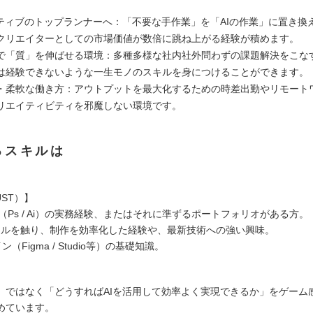
イティブのトップランナーへ：「不要な手作業」を「AIの作業」に置き換
クリエイターとしての市場価値が数倍に跳ね上がる経験が積めます。
で「質」を伸ばせる環境：多種多様な社内社外問わずの課題解決をこな
は経験できないような一生モノのスキルを身につけることができます。
・柔軟な働き方：アウトプットを最大化するための時差出勤やリモート
リエイティビティを邪魔しない環境です。
るスキルは
ST）】
 CC（Ps / Ai）の実務経験、またはそれに準ずるポートフォリオがある方。
ツールを触り、制作を効率化した経験や、最新技術への強い興味。
ン（Figma / Studio等）の基礎知識。
」ではなく「どうすればAIを活用して効率よく実現できるか」をゲーム
めています。