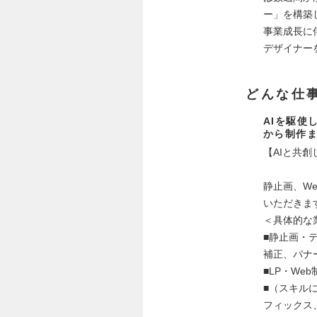
ー」を構築
事業成長に
デザイナー
どんな仕
AIを駆使
から制作
【AIと共
静止画、W
いただきま
＜具体的な
■静止画・
補正、バナ
■LP・Web制
■（スキルに応じ
フィックス