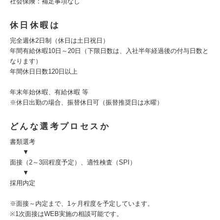
社会保険：補足事項なし
休日休暇は
完全週休2日制（休日は土日祝日）
年間有給休暇10日～20日（下限日数は、入社半年経過後の付与日数と
なります）
年間休日日数120日以上
年末年始休暇、有給休暇 等
※休日出勤の場合、振替休日可（振替推奨日は水曜）
どんな選考プロセスか
書類選考
▼
面接（2～3回程度予定）、適性検査（SPI）
▼
採用内定
※面接～内定まで、1ヶ月程度を予定しています。
※1次面接はWEB実施の相談可能です。