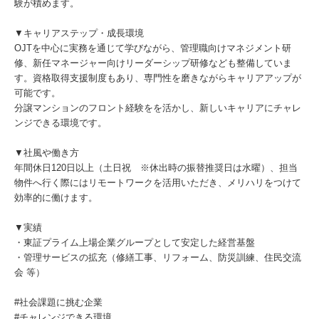
験が積めます。
▼キャリアステップ・成長環境
OJTを中心に実務を通じて学びながら、管理職向けマネジメント研
修、新任マネージャー向けリーダーシップ研修なども整備していま
す。資格取得支援制度もあり、専門性を磨きながらキャリアアップが
可能です。
分譲マンションのフロント経験をを活かし、新しいキャリアにチャレ
ンジできる環境です。
▼社風や働き方
年間休日120日以上（土日祝 ※休出時の振替推奨日は水曜）、担当
物件へ行く際にはリモートワークを活用いただき、メリハリをつけて
効率的に働けます。
▼実績
・東証プライム上場企業グループとして安定した経営基盤
・管理サービスの拡充（修繕工事、リフォーム、防災訓練、住民交流
会 等）
#社会課題に挑む企業
#チャレンジできる環境