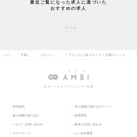
最近ご覧になった求人に基づいた
おすすめの求人
ホーム
ハイク
不動産
フロント・
＜プライム上場グループ＞分譲マンション
ラス求
系専門
マンション
管理組合の管理者担当者／暮らしの安心を
人TOP
職の転
管理の転職
支える仕事／神田駅5分の求人情報
職
若手ハイキャリアのスカウト転職
利用規約
求人情報に関するポリシー
個人情報の取り扱い
推奨環境
ヘルプ・お問い合わせ
参画のお問い合わせ
サイトマップ
エン会社概要