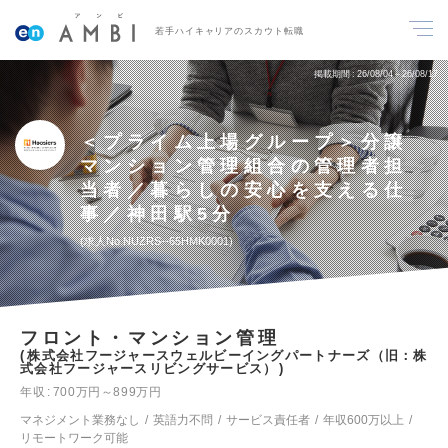
若手ハイキャリアのスカウト転職
掲載期間
26/08/04～26/08/17
＜プライム上場グループ＞分譲
マンション管理組合の管理者担
当者／暮らしの安心を支える仕
事／神田駅5分
求人No.NUZRS--65HMK0001
フロント・マンション管理
株式会社フージャースウェルビーイングパートナーズ（旧：株
式会社フージャースリビングサービス）
年収
700万円～899万円
マネジメント業務なし
英語力不問
サービス責任者
年収600万以上
リモートワーク可能