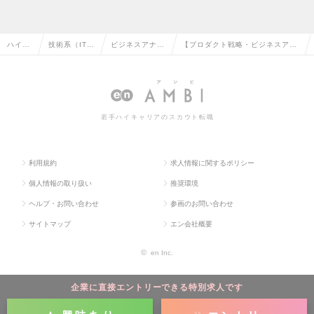
ハイク
技術系（IT・
ビジネスアナリ
【プロダクト戦略・ビジネスアナ
ラス求
Web・通信
スト・アーキテ
リスト】ANA発スタートアップ/A
人TOP
系）の転職
クトの転職
I実装を牽引の求人情報
若手ハイキャリアのスカウト転職
利用規約
求人情報に関するポリシー
個人情報の取り扱い
推奨環境
ヘルプ・お問い合わせ
参画のお問い合わせ
サイトマップ
エン会社概要
©
en Inc.
企業に直接エントリーできる特別求人です