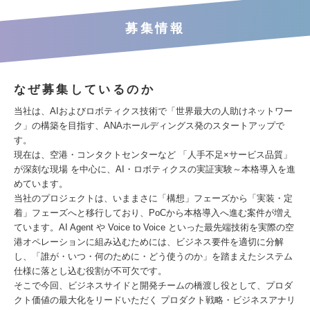
募集情報
なぜ募集しているのか
当社は、AIおよびロボティクス技術で「世界最大の人助けネットワー
ク」の構築を目指す、ANAホールディングス発のスタートアップで
す。
現在は、空港・コンタクトセンターなど 「人手不足×サービス品質」
が深刻な現場 を中心に、AI・ロボティクスの実証実験～本格導入を進
めています。
当社のプロジェクトは、いままさに「構想」フェーズから「実装・定
着」フェーズへと移行しており、PoCから本格導入へ進む案件が増え
ています。AI Agent や Voice to Voice といった最先端技術を実際の空
港オペレーションに組み込むためには、ビジネス要件を適切に分解
し、「誰が・いつ・何のために・どう使うのか」を踏まえたシステム
仕様に落とし込む役割が不可欠です。
そこで今回、ビジネスサイドと開発チームの橋渡し役として、プロダ
クト価値の最大化をリードいただく プロダクト戦略・ビジネスアナリ