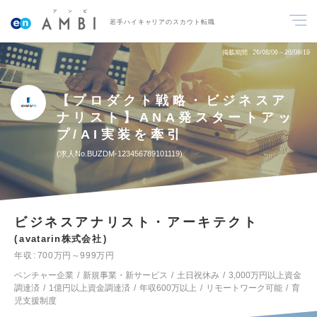
若手ハイキャリアのスカウト転職
掲載期間
26/08/06～26/08/19
【プロダクト戦略・ビジネスア
ナリスト】ANA発スタートアッ
プ/AI実装を牽引
求人No.BUZDM-123456789101119
ビジネスアナリスト・アーキテクト
avatarin株式会社
年収
700万円～999万円
ベンチャー企業
新規事業・新サービス
土日祝休み
3,000万円以上資金
調達済
1億円以上資金調達済
年収600万以上
リモートワーク可能
育
児支援制度