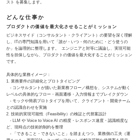
スト を募集します。
どんな仕事か
プロダクトの価値を最大化させることがミッション
ビジネスサイド（コンサルタント・クライアント）の要望を深く理解
し、ITの専門知識を用いて「誰が・いつ・何のために・どう使うの
か」を論理的に整理します。 エンジニアと対等に議論し、実現可能
性を担保しながら、プロダクトの価値を最大化することがミッション
です。
具体的な業務イメージ：
1. 業務要件の詳細化とプロトタイピング
- コンサルタントが描いた新業務フロー／構想を、システムが動く
レベルの具体的なフロー・画面遷移・入力情報までブレイクダウン
- モックや簡易プロトタイプを用いて、クライアント・開発チーム
との認識合わせを実施
2. 技術的実現可能性（Feasibility）の検証と代替案設計
- LLM や Voice to Voice AI の精度・レスポンス速度・認識精度な
ど、現時点の技術的制約を整理
- 「できること・できないこと」を踏まえつつ、業務側の工夫（運