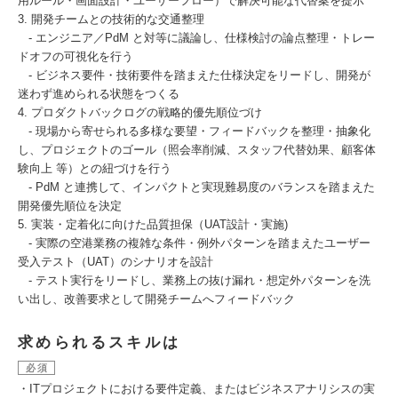
用ルール・画面設計・ユーザーフロー）で解決可能な代替案を提示
3. 開発チームとの技術的な交通整理
- エンジニア／PdM と対等に議論し、仕様検討の論点整理・トレー
ドオフの可視化を行う
- ビジネス要件・技術要件を踏まえた仕様決定をリードし、開発が
迷わず進められる状態をつくる
4. プロダクトバックログの戦略的優先順位づけ
- 現場から寄せられる多様な要望・フィードバックを整理・抽象化
し、プロジェクトのゴール（照会率削減、スタッフ代替効果、顧客体
験向上 等）との紐づけを行う
- PdM と連携して、インパクトと実現難易度のバランスを踏まえた
開発優先順位を決定
5. 実装・定着化に向けた品質担保（UAT設計・実施)
- 実際の空港業務の複雑な条件・例外パターンを踏まえたユーザー
受入テスト（UAT）のシナリオを設計
- テスト実行をリードし、業務上の抜け漏れ・想定外パターンを洗
い出し、改善要求として開発チームへフィードバック
求められるスキルは
必須
・ITプロジェクトにおける要件定義、またはビジネスアナリシスの実