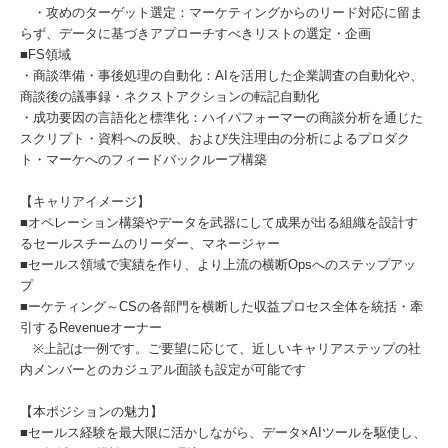
・攻めのターゲット選定：マーケティングからのリード対応に留ま
らず、データに基づきアプローチすべきリストの選定・企画
■FS領域
・商談準備・事後処理の自動化：AIを活用した企業調査の自動化や、
商談後の議事録・ネクストアクションの転記自動化
・成功要因の言語化と標準化：ハイパフォーマーの商談分析を通じた
スクリプト・資料への反映、および失注理由の分析によるプロダク
ト・マーケへのフィードバックループ構築
【キャリアイメージ】
■オペレーション構築やデータを武器にして成果が出る組織を設計す
るセールスチームのリーダー、マネージャー
■セールス領域で実績を作り、より上流の横断Opsへのステップアッ
プ
■ーケティング～CSの各部門を横断した収益プロセス全体を統括・牽
引するRevenueオーナー
※上記は一例です。ご要望に応じて、近しいキャリアステップの社
内メンバーとのカジュアル面談も設定が可能です
【本ポジションの魅力】
■セールス経験を最大限に活かしながら、データ×AIツールを駆使し、