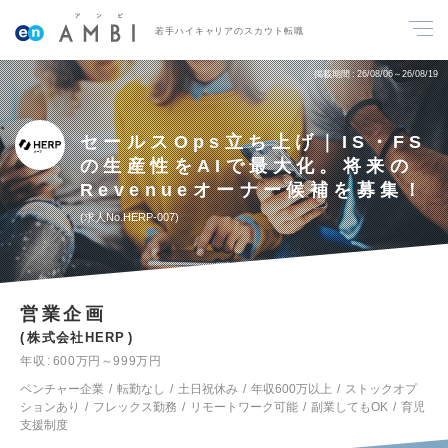
若手ハイキャリアのスカウト転職
掲載期間
26/08/06～26/08/19
セールスOps立ち上げ｜IS・FS
の生産性をAIで最大化。将来の
Revenueオーナー候補を募集！
求人No.HERP-007
営業企画
株式会社HERP
年収
600万円～999万円
ベンチャー企業
転勤なし
土日祝休み
年収600万以上
ストックオプ
ションあり
フレックス勤務
リモートワーク可能
副業してもOK
育児
支援制度