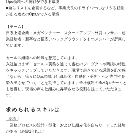
Ops領域への挑戦ができる環境
■自らリストを企画するなど、事業成長のドライバーになりうる裁量
がある攻めのOpsができる環境
【チーム】
日系上場企業・メガベンチャー・スタートアップ・外資コンサル・起
業経験者・新卒など幅広いバックグラウンドをもつメンバーが所属し
ています。
セールス組織への所属を想定しています。
入社後はまず、セールス実務を通じて当社のプロダクトや商談の特性
をキャッチアップしていただきます。現場で起きている課題を肌で感
じながら、徐々にOps領域（仕組み化・自動化・分析）へと専門性を
染み出させていくことを期待しています。全社横断のBizOpsチームと
も連携し、現場の声を仕組みに昇華させる役割を担っていただきま
す。
求められるスキルは
必須
・業務プロセスの設計・型化、および仕組み化を自らリードした経験
がある（経験1年以上）