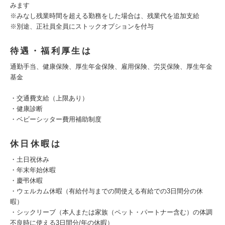
みます
※みなし残業時間を超える勤務をした場合は、残業代を追加支給
※別途、正社員全員にストックオプションを付与
待遇・福利厚生は
通勤手当、健康保険、厚生年金保険、雇用保険、労災保険、厚生年金
基金
・交通費支給（上限あり）
・健康診断
・ベビーシッター費用補助制度
休日休暇は
・土日祝休み
・年末年始休暇
・慶弔休暇
・ウェルカム休暇（有給付与までの間使える有給での3日間分の休
暇）
・シックリーブ（本人または家族（ペット・パートナー含む）の体調
不良時に使える3日間分/年の休暇）