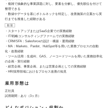
・複雑で抽象的な事業課題に対し、要素を分解し、優先順位を付けて
整理できる
・数値やデータを基にボトルネックを特定し、改善施策の立案から実
行までを推進した経験がある
歓迎
・スタートアップまたはSaaS企業での実務経験
・IT/戦略コンサルティングファームでの実務経験
・CRM/SFA：Salesforceの設計・構築・運用経験
・MA：Marketo、Pardot、HubSpot等を用いた業務プロセスの自動
化・改善経験
・ツール活用：生成AI、GAS、ノーコードツールを用いた業務効率化
の企画・実行経験
・経営企画、事業企画、または営業企画としての実務経験
・HR/採用領域におけるプロセス改善の知見
雇用形態は
正社員
試用期間：あり（3ヶ月）
どんなポジション・役割か