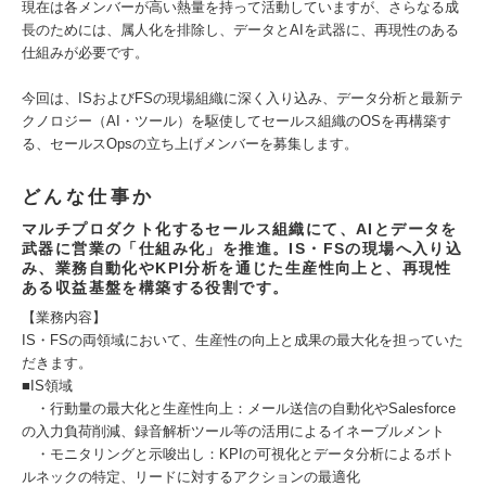
現在は各メンバーが高い熱量を持って活動していますが、さらなる成
長のためには、属人化を排除し、データとAIを武器に、再現性のある
仕組みが必要です。
今回は、ISおよびFSの現場組織に深く入り込み、データ分析と最新テ
クノロジー（AI・ツール）を駆使してセールス組織のOSを再構築す
る、セールスOpsの立ち上げメンバーを募集します。
どんな仕事か
マルチプロダクト化するセールス組織にて、AIとデータを
武器に営業の「仕組み化」を推進。IS・FSの現場へ入り込
み、業務自動化やKPI分析を通じた生産性向上と、再現性
ある収益基盤を構築する役割です。
【業務内容】
IS・FSの両領域において、生産性の向上と成果の最大化を担っていた
だきます。
■IS領域
・行動量の最大化と生産性向上：メール送信の自動化やSalesforce
の入力負荷削減、録音解析ツール等の活用によるイネーブルメント
・モニタリングと示唆出し：KPIの可視化とデータ分析によるボト
ルネックの特定、リードに対するアクションの最適化