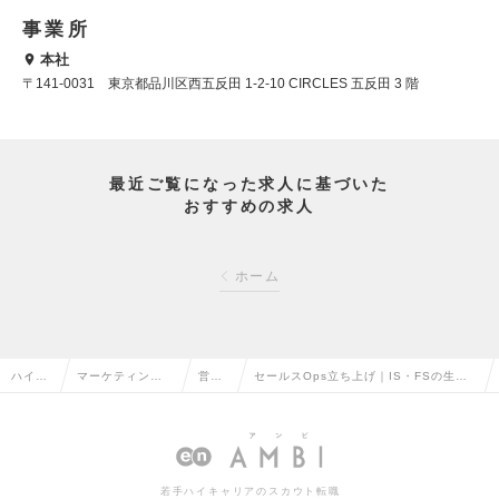
事業所
本社
〒141-0031 東京都品川区西五反田 1-2-10 CIRCLES 五反田 3 階
最近ご覧になった求人に基づいた
おすすめの求人
ホーム
ハイク
マーケティン
営業
セールスOps立ち上げ｜IS・FSの生産
ラス求
グ・販促企画・
企画
性をAIで最大化。将来のRevenueオー
人TOP
商品開発系の転
の転
ナー候補を募集！の求人情報
職
職
若手ハイキャリアのスカウト転職