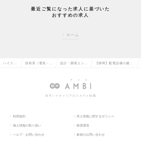
最近ご覧になった求人に基づいた
おすすめの求人
ホーム
ハイクラ
技術系（電気・電
設計・開発エンジ
【静岡】配電設備の建
ス求人T
子・半導体）の転
ニア（電気）の転
設・保守・運用業務の求
OP
職
職
人情報
若手ハイキャリアのスカウト転職
利用規約
求人情報に関するポリシー
個人情報の取り扱い
推奨環境
ヘルプ・お問い合わせ
参画のお問い合わせ