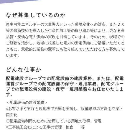
なぜ募集しているのか
再生可能エネルギーの大量導入といった環境変化への対応、またＤＸ
等の最新技術を導入した生産性向上等の取り組み等により、更なる高
品質・安価な電力供給の実現を目指しています。そのため、現職での
ご経験を活かし、地域に根差した電力の安定供給にご活躍いただくと
ともに、意欲的に業務の変革にも取り組んでいただける方を募集して
います。
どんな仕事か
配電建設グループでの配電設備の建設業務、または、配電
運営グループでの配電設備の保守・運用業務、配電グルー
プでの配電設備の建設・保守・運用業務をお任せいたしま
す。
＜配電設備の建設業務＞
○お客さまや官庁と現地等で折衝を実施し、設備形成の方針を立案・
図面化
〇配電設備利用のために借用している用地の取得、管理
○工事施工会社による工事の管理・検査 等