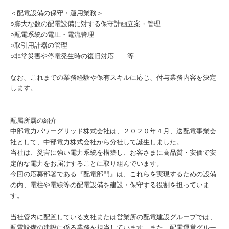
＜配電設備の保守・運用業務＞
○膨大な数の配電設備に対する保守計画立案・管理
○配電系統の電圧・電流管理
○取引用計器の管理
○非常災害や停電発生時の復旧対応 等
なお、これまでの業務経験や保有スキルに応じ、付与業務内容を決定
します。
配属所属の紹介
中部電力パワーグリッド株式会社は、２０２０年４月、送配電事業会
社として、中部電力株式会社から分社して誕生しました。
当社は、災害に強い電力系統を構築し、お客さまに高品質・安価で安
定的な電力をお届けすることに取り組んでいます。
今回の応募部署である『配電部門』は、これらを実現するための設備
の内、電柱や電線等の配電設備を建設・保守する役割を担っていま
す。
当社管内に配置している支社または営業所の配電建設グループでは、
配電設備の建設に係る業務を担当しています。また、配電運営グルー