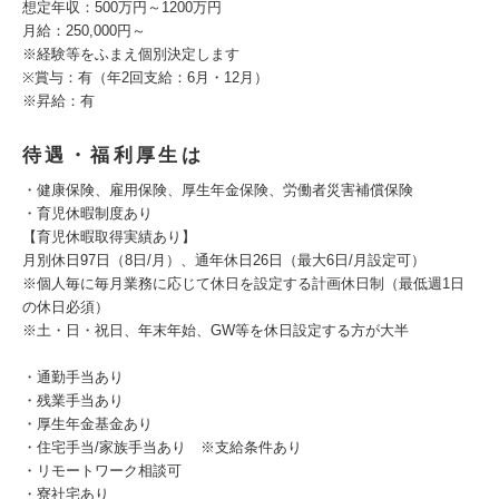
想定年収：500万円～1200万円
月給：250,000円～
※経験等をふまえ個別決定します
※賞与：有（年2回支給：6月・12月）
※昇給：有
待遇・福利厚生は
・健康保険、雇用保険、厚生年金保険、労働者災害補償保険
・育児休暇制度あり
【育児休暇取得実績あり】
月別休日97日（8日/月）、通年休日26日（最大6日/月設定可）
※個人毎に毎月業務に応じて休日を設定する計画休日制（最低週1日
の休日必須）
※土・日・祝日、年末年始、GW等を休日設定する方が大半
・通勤手当あり
・残業手当あり
・厚生年金基金あり
・住宅手当/家族手当あり ※支給条件あり
・リモートワーク相談可
・寮社宅あり