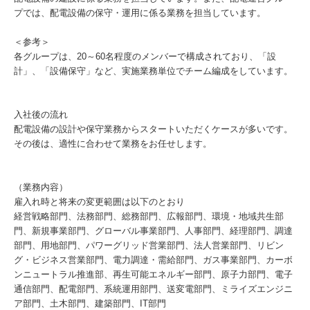
プでは、配電設備の保守・運用に係る業務を担当しています。
＜参考＞
各グループは、20～60名程度のメンバーで構成されており、「設
計」、「設備保守」など、実施業務単位でチーム編成をしています。
入社後の流れ
配電設備の設計や保守業務からスタートいただくケースが多いです。
その後は、適性に合わせて業務をお任せします。
（業務内容）
雇入れ時と将来の変更範囲は以下のとおり
経営戦略部門、法務部門、総務部門、広報部門、環境・地域共生部
門、新規事業部門、グローバル事業部門、人事部門、経理部門、調達
部門、用地部門、パワーグリッド営業部門、法人営業部門、リビン
グ・ビジネス営業部門、電力調達・需給部門、ガス事業部門、カーボ
ンニュートラル推進部、再生可能エネルギー部門、原子力部門、電子
通信部門、配電部門、系統運用部門、送変電部門、ミライズエンジニ
ア部門、土木部門、建築部門、IT部門