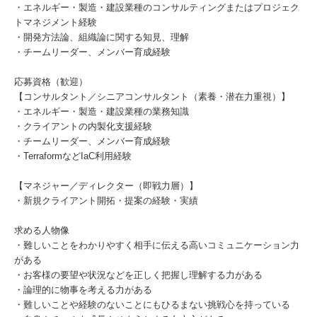
・エネルギー・製造・建設業種のコンサルティングまたはプロジェク
トマネジメント経験
・開発方法論、組織論に関する知見、理解
・チームリーダー、メンバー育成経験
応募資格（歓迎）
【コンサルタント／シニアコンサルタント（素養・潜在力重視）】
・エネルギー・製造・建設業種の業務知識
・クライアントの内製化支援経験
・チームリーダー、メンバー育成経験
・TerraformなどIaC利用経験
【マネジャー／ディレクター（即戦力層）】
・新規クライアント開拓・提案の経験・実績
求める人物像
・難しいことをわかりやすく相手に伝える高いコミュニケーション力
がある
・お客様の要望や状況などを正しく把握し理解する力がある
・論理的に物事を考える力がある
・難しいことや経験のないことにもひるまない挑戦心を持っている