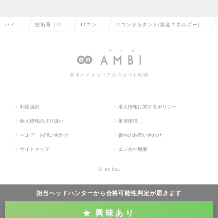
ハイク
技術系（IT・
ITコンサ
ITコンサルタント(製造エネルギー)：
ラス求
Web・通信
ルタント
製造・エネルギーITアーキテクト／M
人TOP
系）の転職
の転職
grクラスの求人情報
若手ハイキャリアのスカウト転職
利用規約
求人情報に関するポリシー
個人情報の取り扱い
推奨環境
ヘルプ・お問い合わせ
参画のお問い合わせ
サイトマップ
エン会社概要
©
en Inc.
担当ヘッドハンターから
合格可能性判定
が届きます
興味あり