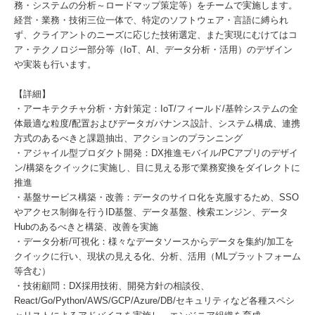
務・システムの分析～ロードマップ策定等）をチームで実施します。
経営・業務・技術三位一体で、特定のソフトウェア・言語に縛られ
ず、クライアントのニーズに応じた技術選定、また実現にむけてはコ
ア・テクノロジー部分等（IoT、AI、データ分析・活用）のデザイン
や実装も行います。
【詳細】
・アーキテクチャ分析・方針策定：IoT/フィールド/基幹システムの全
体最適な粒度/配置およびデータガバナンス設計、システム構成、連携
方式のあるべきと課題抽出、アクションのプランニング
・アジャイル型プロダクト開発：DX推進モバイル/PCアプリのデザイ
ン/構築をクイックに実施し、目に見える形で業務変換をダイレクトに
推進
・基盤サービス構築・改善：データのサイロ化を克服するため、SSO
やアクセス制御を行うID基盤、データ基盤、検索エンジン、データ
Hubのあるべきと構築、改善を実施
・データ分析/可視化：様々なデータソースからデータを集約/加工を
クイックに行い、現状の見える化、分析、活用（MLプラットフォーム
等含む）
・技術顧問：DX採用技術、開発方針の相談役、
React/Go/Python/AWS/GCP/Azure/DB/セキュリティなど各種スペシ