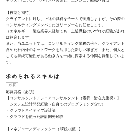
ャリストによるアドバイスを実施し、エンジニア組織を育成
【役割と期待】
クライアントに対し、上述の職務をチームで実施しますが、その際の
コンサルティングメンバまたはリーダーをお任せします。
（エネルギー・製造業界未経験でも、上述職務のいずれか経験があれ
ば歓迎します）
また、当ユニットでは、コンサルティング業務の傍ら、クライアント
含めた社内外のネットワークを活用した新しい稼ぎ方、また、個人と
しても持続可能性がある働き方を一緒に探索する仲間を募集していま
す。
求められるスキルは
必須
応募資格（必須）
【コンサルタント／シニアコンサルタント（素養・潜在力重視）】
・システム設計開発経験（自身でのプログラミング含む）
・クラウドネイティブ設計論
・クラウドを使った設計開発経験
【マネジャー／ディレクター（即戦力層）】