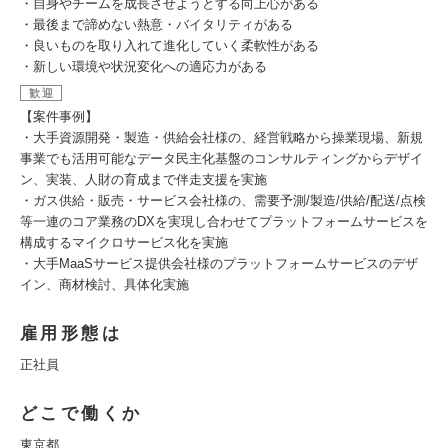
・自身やチームを成長させようとする向上心がある
・最後まで諦めない熱意・バイタリティがある
・良いものを取り入れて進化していく柔軟性がある
・新しい環境や状況変化への適応力がある
歓迎
【案件事例】
・大手資源開発・製造・供給会社様の、経営戦略から操業現場、新規
事業でも活用可能なデータ民主化基盤のコンサルティングからデザイ
ン、実装、人財の育成まで伴走支援を実施
・ガス供給・販売・サービス会社様の、需要予測/製造/供給/配送/点検
等一連のコア業務のDXを実現し合わせてプラットフォームサービスを
構成するマイクロサービス化を実施
・大手MaaSサービス提供会社様のプラットフォームサービスのデザ
イン、商材検討、具体化実施
雇用形態は
正社員
どこで働くか
東京都