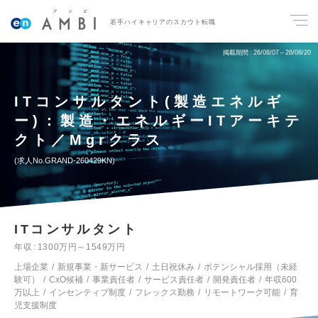
若手ハイキャリアのスカウト転職
掲載期間
26/08/07～26/08/20
ITコンサルタント(製造エネルギ
ー)：製造・エネルギーITアーキテ
クト／Mgrクラス
求人No.GRAND-260429KN
ITコンサルタント
年収
1300万円～1549万円
上場企業
新規事業・新サービス
土日祝休み
ポテンシャル採用（未経
験可）
CxO候補
事業責任者
サービス責任者
開発責任者
年収600
万以上
インセンティブ制度
フレックス勤務
リモートワーク可能
育
児支援制度