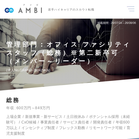
若手ハイキャリアのスカウト転職
掲載期間
26/07/24～26/08/06
管理部門：オフィス ファシリティ
スタッフ（総務）※第二新卒可
（メンバー～リーダー）
求人No.GRAND-260429KN
総務
年収
600万円～849万円
上場企業
新規事業・新サービス
土日祝休み
ポテンシャル採用（未経
験可）
CxO候補
事業責任者
サービス責任者
開発責任者
年収600
万以上
インセンティブ制度
フレックス勤務
リモートワーク可能
育
児支援制度