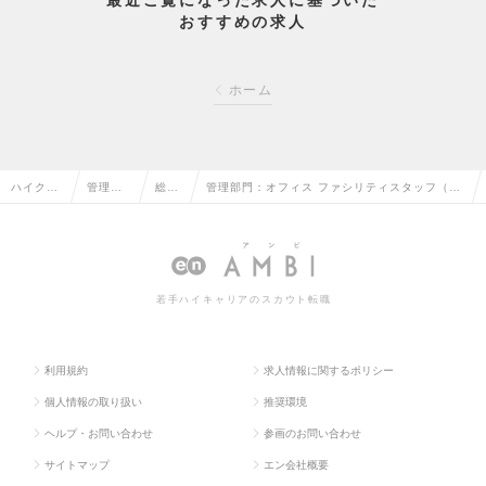
最近ご覧になった求人に基づいた
おすすめの求人
ホーム
ハイクラ
管理部
総務
管理部門：オフィス ファシリティスタッフ（総
ス求人T
門系の
の転
務）※第二新卒可（メンバー～リーダー）の求
OP
転職
職
人情報
若手ハイキャリアのスカウト転職
利用規約
求人情報に関するポリシー
個人情報の取り扱い
推奨環境
ヘルプ・お問い合わせ
参画のお問い合わせ
サイトマップ
エン会社概要