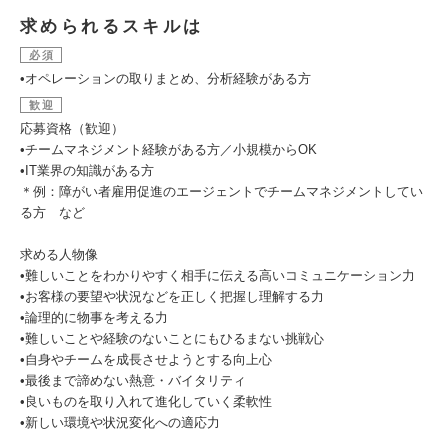
求められるスキルは
必須
•オペレーションの取りまとめ、分析経験がある方
歓迎
応募資格（歓迎）
•チームマネジメント経験がある方／小規模からOK
•IT業界の知識がある方
＊例：障がい者雇用促進のエージェントでチームマネジメントしてい
る方 など
求める人物像
•難しいことをわかりやすく相手に伝える高いコミュニケーション力
•お客様の要望や状況などを正しく把握し理解する力
•論理的に物事を考える力
•難しいことや経験のないことにもひるまない挑戦心
•自身やチームを成長させようとする向上心
•最後まで諦めない熱意・バイタリティ
•良いものを取り入れて進化していく柔軟性
•新しい環境や状況変化への適応力