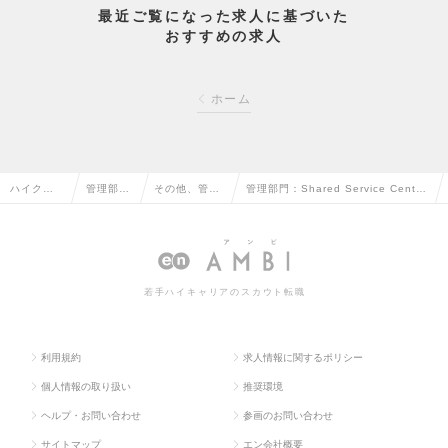
最近ご覧になった求人に基づいた
おすすめの求人
ホーム
ハイクラ
管理部門
その他、管理
管理部門：Shared Service Cente
ス求人TO
系の転職
部門系の転職
r (SSC)リーダー候補の求人情報
P
若手ハイキャリアのスカウト転職
利用規約
求人情報に関するポリシー
個人情報の取り扱い
推奨環境
ヘルプ・お問い合わせ
参画のお問い合わせ
サイトマップ
エン会社概要