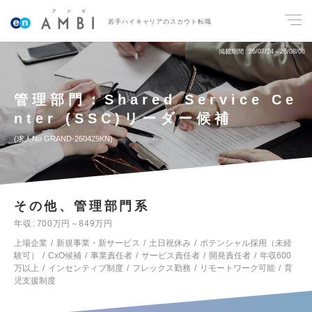
若手ハイキャリアのスカウト転職
掲載期間
26/07/24～26/08/06
管理部門：Shared Service Ce
nter (SSC)リーダー候補
求人No.GRAND-260429KN
その他、管理部門系
年収
700万円～849万円
上場企業
新規事業・新サービス
土日祝休み
ポテンシャル採用（未経
験可）
CxO候補
事業責任者
サービス責任者
開発責任者
年収600
万以上
インセンティブ制度
フレックス勤務
リモートワーク可能
育
児支援制度