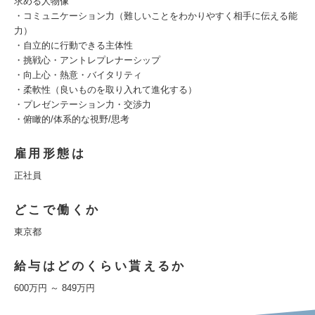
求める人物像
・コミュニケーション力（難しいことをわかりやすく相手に伝える能
力）
・自立的に行動できる主体性
・挑戦心・アントレプレナーシップ
・向上心・熱意・バイタリティ
・柔軟性（良いものを取り入れて進化する）
・プレゼンテーション力・交渉力
・俯瞰的/体系的な視野/思考
雇用形態は
正社員
どこで働くか
東京都
給与はどのくらい貰えるか
600万円 ～ 849万円