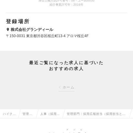
厚生労働大臣許可番号：06－ユー300050
紹介事業許可年：2016年
登録場所
株式会社グランディール
〒150-0031 東京都渋谷区桜丘町13-4 アロマ桜丘4F
最近ご覧になった求人に基づいた
おすすめの求人
ホーム
ハイクラ
管理部
人事（採用・
管理部門：採用広報担当（採用担当と兼
ス求人T
門系の
教育など）の
務）※第二新卒可（メンバー～リーダ
OP
転職
転職
ー）の求人情報