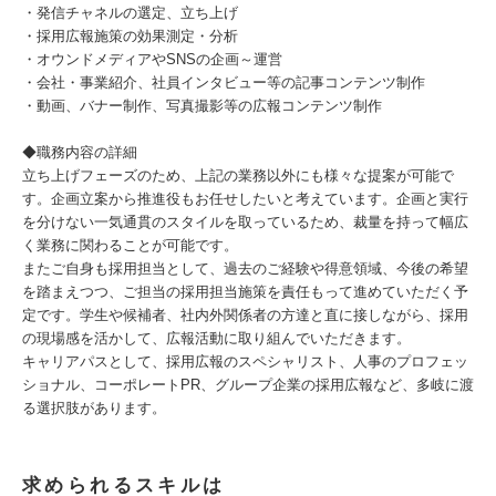
・発信チャネルの選定、立ち上げ
・採用広報施策の効果測定・分析
・オウンドメディアやSNSの企画～運営
・会社・事業紹介、社員インタビュー等の記事コンテンツ制作
・動画、バナー制作、写真撮影等の広報コンテンツ制作
◆職務内容の詳細
立ち上げフェーズのため、上記の業務以外にも様々な提案が可能で
す。企画立案から推進役もお任せしたいと考えています。企画と実行
を分けない一気通貫のスタイルを取っているため、裁量を持って幅広
く業務に関わることが可能です。
またご自身も採用担当として、過去のご経験や得意領域、今後の希望
を踏まえつつ、ご担当の採用担当施策を責任もって進めていただく予
定です。学生や候補者、社内外関係者の方達と直に接しながら、採用
の現場感を活かして、広報活動に取り組んでいただきます。
キャリアパスとして、採用広報のスペシャリスト、人事のプロフェッ
ショナル、コーポレートPR、グループ企業の採用広報など、多岐に渡
る選択肢があります。
求められるスキルは