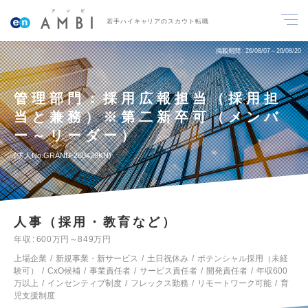
若手ハイキャリアのスカウト転職
掲載期間
26/08/07～26/08/20
管理部門：採用広報担当（採用担
当と兼務）※第二新卒可（メンバ
ー～リーダー）
求人No.GRAND-260429KN
人事（採用・教育など）
年収
600万円～849万円
上場企業
新規事業・新サービス
土日祝休み
ポテンシャル採用（未経
験可）
CxO候補
事業責任者
サービス責任者
開発責任者
年収600
万以上
インセンティブ制度
フレックス勤務
リモートワーク可能
育
児支援制度