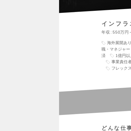
インフラ
年収
550万円
海外展開あ
職・マネジャー
済
1億円
事業責任
フレック
どんな仕