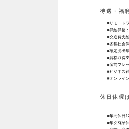
待遇・福
■リモート
■昇給昇格
■交通費支
■各種社会
■確定拠出
■資格取得
■産前フレ
■ビジネス
■オンライ
休日休暇
■年間休日
■年次有給