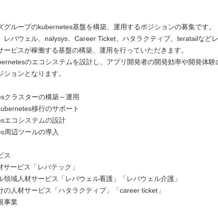
グループのkubernetes基盤を構築、運用するポジションの募集です。
バウェル、nalysys、Career Ticket、ハタラクティブ、teratailな
サービスが稼働する基盤の構築、運用を行っていただきます。
bernetesのエコシステムを設計し、アプリ開発者の開発効率や開発体
ジションとなります。
netesクラスターの構築～運用
ubernetes移行のサポート
etesエコシステムの設計
etes周辺ツールの導入
ビス
人材サービス「レバテック」
ル領域人材サービス「レバウェル看護」「レバウェル介護」
の人材サービス「ハタラクティブ」「career ticket」
規事業