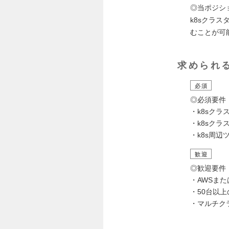
◎当ポジシ
k8sクラ
むことが可
求められ
必須
◎必須要件
・k8sクラ
・k8sクラ
・k8s周辺
歓迎
◎歓迎要件
・AWSまたは
・50台以
・マルチク