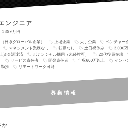
エンジニア
～1399万円
り（日系グローバル企業）
上場企業
大手企業
ベンチャー
マネジメント業務なし
転勤なし
土日祝休み
3,00
以上資金調達済
ポテンシャル採用（未経験可）
20代役員在籍
者
サービス責任者
開発責任者
年収600万以上
インセ
ス勤務
リモートワーク可能
募集情報
事か