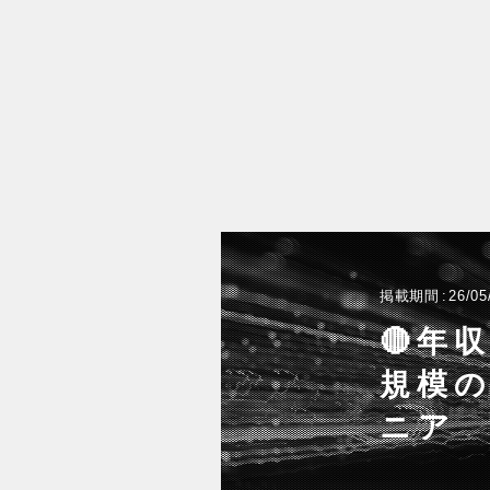
掲載期間
26/05
🔴年
規模
ニア