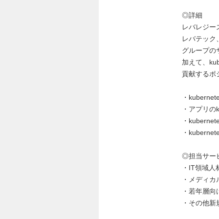
◎詳細
レバレジーズ
レバテック、レ
グループの
加えて、ku
貢献するポ
・kuber
・アプリのk
・kubern
・kubern
◎担当サー
・IT領域
・メディカ
・若年層向け
・その他新