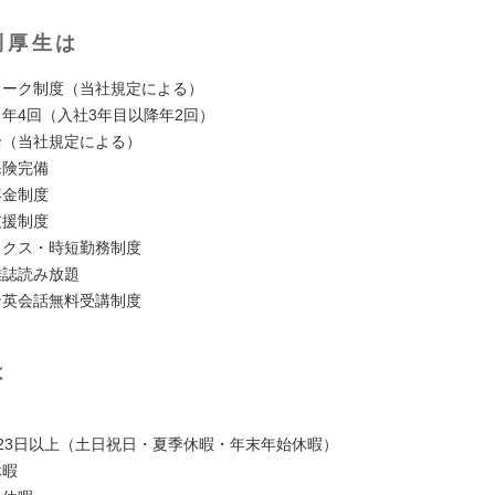
利厚生は
ワーク制度（当社規定による）
：年4回（入社3年目以降年2回）
給（当社規定による）
保険完備
年金制度
支援制度
ックス・時短勤務制度
雑誌読み放題
ン英会話無料受講制度
は
123日以上（土日祝日・夏季休暇・年末年始休暇）
休暇