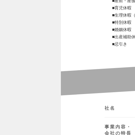
■産前・産
■育児休暇
■生理休暇
■特別休暇
■婚姻休暇
■出産補助
■忌引き
社名
事業内容・
会社の特長