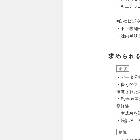
・AIエン
■自社ビジ
・不正検知
・社内AI
求められ
必須
・データ分
・多くのス
推進された
・Pytho
務経験
・生成AI
・統計/AI
歓迎