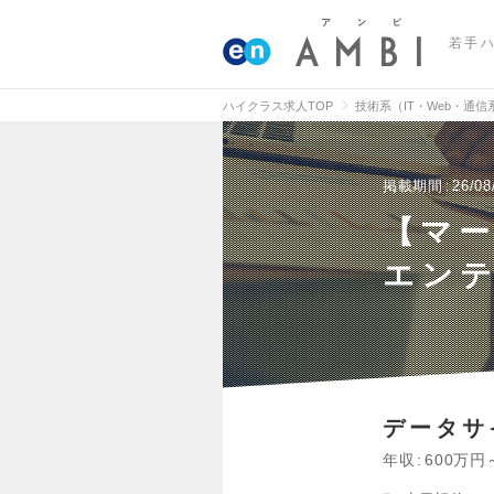
若手
ハイクラス求人TOP
技術系（IT・Web・通
掲載期間
26/08
【マ
エン
データサ
年収
600万円