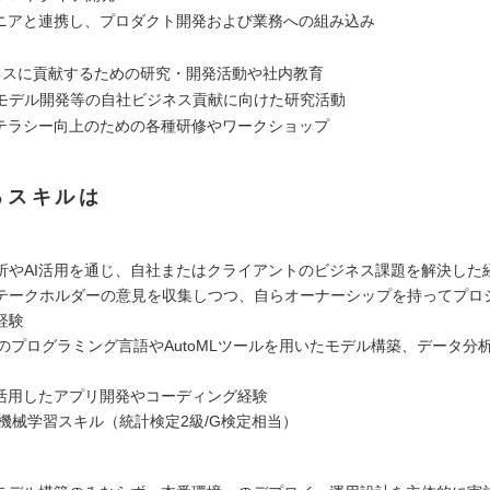
ジニアと連携し、プロダクト開発および業務への組み込み
ネスに貢献するための研究・開発活動や社内教育
モデル開発等の自社ビジネス貢献に向けた研究活動
リテラシー向上のための各種研修やワークショップ
るスキルは
析やAI活用を通じ、自社またはクライアントのビジネス課題を解決した
テークホルダーの意見を収集しつつ、自らオーナーシップを持ってプロ
経験
n等のプログラミング言語やAutoMLツールを用いたモデル構築、データ分
を活用したアプリ開発やコーディング経験
・機械学習スキル（統計検定2級/G検定相当）