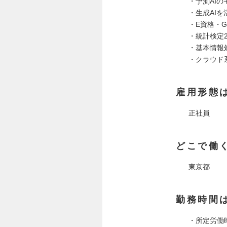
・予測AI
・生成AI
・E資格・
・統計検定
・基本情報
・クラウド
雇用形態
正社員
どこで働
東京都
勤務時間
・所定労働時