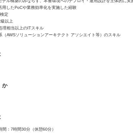
のモデル構築のみならず、本番環境へのデプロイ・運用設計を主体的に実
を活用したPoCや業務効率化を実施した経験
G検定
2級以上
処理相当以上のITスキル
系（AWSソリューションアーキテクト アソシエイト等）のスキル
は
くか
は
間：7時間30分（休憩60分）