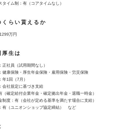
スタイム制：有（コアタイムなし）
のくらい貰えるか
 1299万円
利厚生は
：正社員（試用期間なし）
：健康保険・厚生年金保険・雇用保険・労災保険
：年1回（7月）
：会社規定に基づき支給
有（確定給付企業年金・確定拠出年金・退職一時金）
金制度：有（会社が定める基準を満たす場合に支給）
：有（ユニオンショップ協定締結） など
は