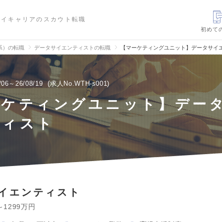
ハイキャリアのスカウト転職
初めて
信系）の転職
データサイエンティストの転職
【マーケティングユニット】データサイ
/06～26/08/19
求人No.WTH-s001
ーケティングユニット】デー
ティスト
イエンティスト
～1299万円