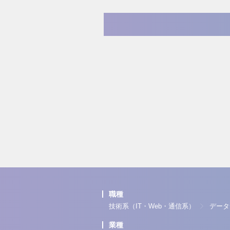
職種
技術系（IT・Web・通信系）
データ
業種