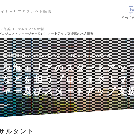
ハイキャリアのスカウト転職
初めて
戦略コンサルタントの転職
プロジェクトマネージャー及びスタートアップ支援家の求人情報
掲載期間
26/07/24～26/08/06
求人No.BKXDL-20260430
東海エリアのスタートアッ
などを担うプロジェクトマ
ャー及びスタートアップ支
サルタント