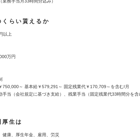
（業務手当月33時間分込み）
のくらい貰えるか
円以上
000万円
制
50,000～ 基本給￥579,291～ 固定残業代￥170,709～を含む/月
勤手当（会社規定に基づき支給）、残業手当（固定残業代33時間分を含
利厚生は
】健康、厚生年金、雇用、労災