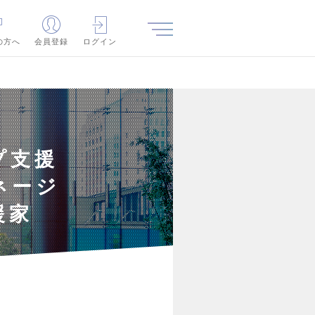
の方へ
会員登録
ログイン
プ支援
ネージ
援家