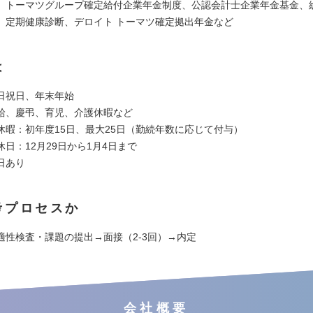
】トーマツグループ確定給付企業年金制度、公認会計士企業年金基金、
、定期健康診断、デロイト トーマツ確定拠出年金など
は
日祝日、年末年始
給、慶弔、育児、介護休暇など
休暇：初年度15日、最大25日（勤続年数に応じて付与）
日：12月29日から1月4日まで
日あり
考プロセスか
適性検査・課題の提出→面接（2-3回）→内定
会社概要