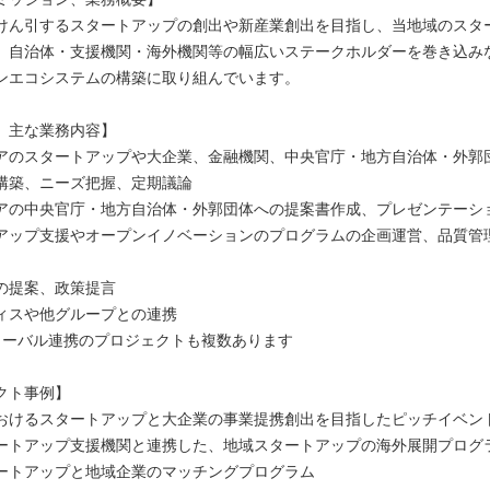
けん引するスタートアップの創出や新産業創出を目指し、当地域のスタ
、自治体・支援機関・海外機関等の幅広いステークホルダーを巻き込み
ンエコシステムの構築に取り組んでいます。
、主な業務内容】
アのスタートアップや大企業、金融機関、中央官庁・地方自治体・外郭
構築、ニーズ把握、定期議論
アの中央官庁・地方自治体・外郭団体への提案書作成、プレゼンテーシ
アップ支援やオープンイノベーションのプログラムの企画運営、品質管
の提案、政策提言
ィスや他グループとの連携
ローバル連携のプロジェクトも複数あります
クト事例】
おけるスタートアップと大企業の事業提携創出を目指したピッチイベン
ートアップ支援機関と連携した、地域スタートアップの海外展開プログ
ートアップと地域企業のマッチングプログラム