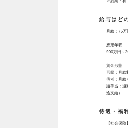
※残業：有
給与はど
月給：75万
想定年収
900万円～2
賃金形態
形態：月給
備考：月給￥7
諸手当：通
途支給）
待遇・福
【社会保険