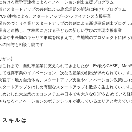
における産学官連携によるイノベーション創出支援プログラム
者とスタートアップの共創による農業課題の解決に向けたプログラム
VCの連携による、スタートアップへのファイナンス支援事業
堅ものづくり企業とスタートアップの共創による新規事業創出プログラ
業者と連携し、学校園における子どもの新しい学びの実現支援事業
希望や中長期のキャリア形成を踏まえて、当地域のプロジェクトに限ら
への関与も相談可能です
りがい】
はこれまで、自動車産業に支えられてきましたが、EV化やCASE、Maa
して既存事業のイノベーション、次なる産業の創出が求められています
央官庁・地方自治体も、スタートアップ支援やイノベーション政策に力
スタートアップをはじめ有望なスタートアップも数多く生まれています
じめとした大企業のエコシステムや日本でも大きなGDPを占めている経
さらなるイノベーションのポテンシャルが眠っているエリアと考えてい
るスキルは