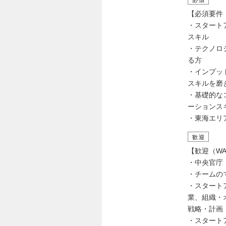
【必須要件（
・スタート
スキル
・テクノロ
る方
・インプッ
スキルを磨
・基礎的な
ーションス
・東海エリ
歓迎
【歓迎（WA
・中央官庁
・チームの
・スタート
業、組織・
戦略・計画
・スタート