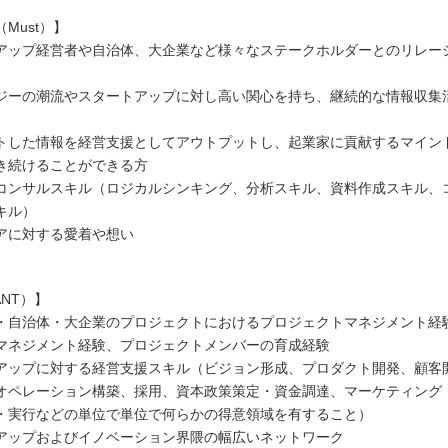
Must）】
アップ経営者や自治体、大企業など様々なステークホルダーとのリレー
ジーの潮流やスタートアップに対し高い関心を持ち、継続的な情報収集
トした情報を経営支援としてアウトプットし、起業家に貢献するマイン
き続けることができる方
コンサルスキル（ロジカルシンキング、分析スキル、資料作成スキル、
キル）
アに対する愛着や想い
NT）】
・自治体・大企業のプロジェクトにおけるプロジェクトマネジメント経
マネジメント経験、プロジェクトメンバーの育成経験
アップに対する経営支援スキル（ビジョン形成、プロダクト開発、顧客
オペレーション構築、採用、資本政策策定・資金調達、マーケティング
・実行などの単位で単位で何らかの得意領域を有すること）
アップおよびイノベーション界隈の幅広いネットワーク