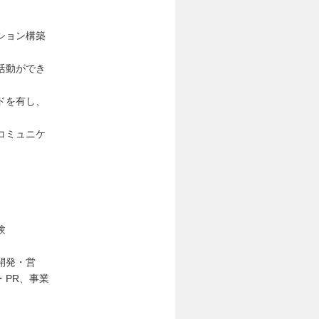
ション構築
活動ができ
ドを有し、
コミュニケ
験
開発・営
・PR、事業