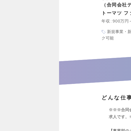
合同会社
トーマツ 
年収
900万円
新規事業・
ク可能
どんな仕
※※※合同
求人です。
【事業部の