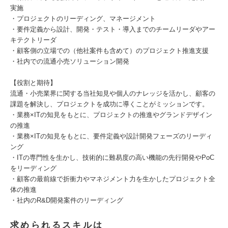
実施
・プロジェクトのリーディング、マネージメント
・要件定義から設計、開発・テスト・導入までのチームリーダやアー
キテクトリーダ
・顧客側の立場での（他社案件も含めて）のプロジェクト推進支援
・社内での流通小売ソリューション開発
【役割と期待】
流通・小売業界に関する当社知見や個人のナレッジを活かし、顧客の
課題を解決し、プロジェクトを成功に導くことがミッションです。
・業務×ITの知見をもとに、プロジェクトの推進やグランドデザイン
の推進
・業務×ITの知見をもとに、要件定義や設計開発フェーズのリーディ
ング
・ITの専門性を生かし、技術的に難易度の高い機能の先行開発やPoC
をリーディング
・顧客の最前線で折衝力やマネジメント力を生かしたプロジェクト全
体の推進
・社内のR&D開発案件のリーディング
求められるスキルは