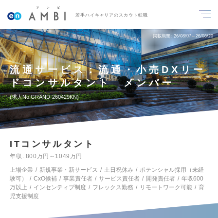
若手ハイキャリアのスカウト転職
掲載期間
26/08/07～26/08/20
流通サービス：流通・小売DXリー
ドコンサルタント メンバー
求人No.GRAND-260429KN
ITコンサルタント
年収
800万円～1049万円
上場企業
新規事業・新サービス
土日祝休み
ポテンシャル採用（未経
験可）
CxO候補
事業責任者
サービス責任者
開発責任者
年収600
万以上
インセンティブ制度
フレックス勤務
リモートワーク可能
育
児支援制度