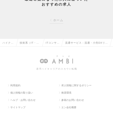
おすすめの求人
ホーム
ハイクラ
技術系（IT・W
ITコンサル
流通サービス：流通・小売DXリー
ス求人T
eb・通信系）の
タントの転
ドコンサルタント メンバーの求
OP
転職
職
人情報
若手ハイキャリアのスカウト転職
利用規約
求人情報に関するポリシー
個人情報の取り扱い
推奨環境
ヘルプ・お問い合わせ
参画のお問い合わせ
サイトマップ
エン会社概要