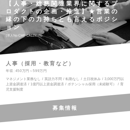
【人事・総務関連業界に関するプ
ロダクトの企画・推進】★営業の
縁の下の力持ちとも言えるポジシ
ョン
求人No.CMP-CA129078
人事（採用・教育など）
年収
450万円～599万円
マネジメント業務なし
英語力不問
転勤なし
土日祝休み
3,000万円以
上資金調達済
1億円以上資金調達済
ポテンシャル採用（未経験可）
育
児支援制度
募集情報