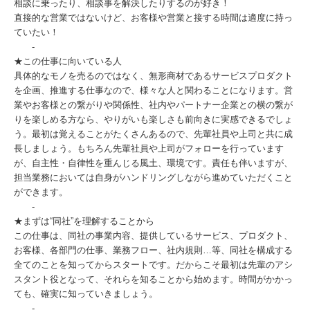
相談に乗ったり、相談事を解決したりするのが好き！
直接的な営業ではないけど、お客様や営業と接する時間は適度に持っ
ていたい！
-
★この仕事に向いている人
具体的なモノを売るのではなく、無形商材であるサービスプロダクト
を企画、推進する仕事なので、様々な人と関わることになります。営
業やお客様との繋がりや関係性、社内やパートナー企業との横の繋が
りを楽しめる方なら、やりがいも楽しさも前向きに実感できるでしょ
う。最初は覚えることがたくさんあるので、先輩社員や上司と共に成
長しましょう。もちろん先輩社員や上司がフォローを行っています
が、自主性・自律性を重んじる風土、環境です。責任も伴いますが、
担当業務においては自身がハンドリングしながら進めていただくこと
ができます。
-
★まずは“同社”を理解することから
この仕事は、同社の事業内容、提供しているサービス、プロダクト、
お客様、各部門の仕事、業務フロー、社内規則…等、同社を構成する
全てのことを知ってからスタートです。だからこそ最初は先輩のアシ
スタント役となって、それらを知ることから始めます。時間がかかっ
ても、確実に知っていきましょう。
-