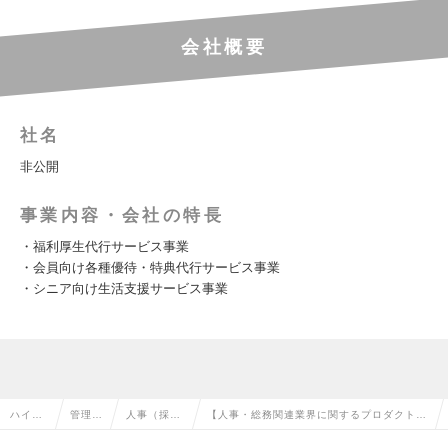
会社概要
社名
非公開
事業内容・会社の特長
・福利厚生代行サービス事業
・会員向け各種優待・特典代行サービス事業
・シニア向け生活支援サービス事業
ハイク
管理部
人事（採
【人事・総務関連業界に関するプロダクトの
ラス求
門系の
用・教育な
企画・推進】★営業の縁の下の力持ちとも言