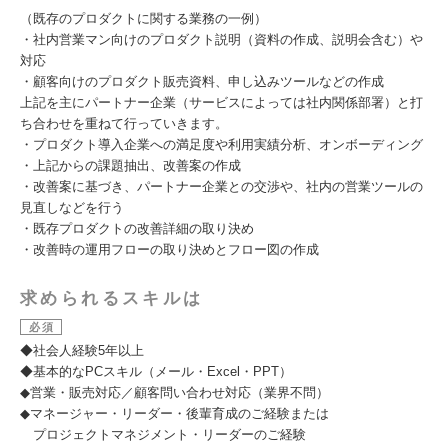
（既存のプロダクトに関する業務の一例）
・社内営業マン向けのプロダクト説明（資料の作成、説明会含む）や
対応
・顧客向けのプロダクト販売資料、申し込みツールなどの作成
上記を主にパートナー企業（サービスによっては社内関係部署）と打
ち合わせを重ねて行っていきます。
・プロダクト導入企業への満足度や利用実績分析、オンボーディング
・上記からの課題抽出、改善案の作成
・改善案に基づき、パートナー企業との交渉や、社内の営業ツールの
見直しなどを行う
・既存プロダクトの改善詳細の取り決め
・改善時の運用フローの取り決めとフロー図の作成
求められるスキルは
必須
◆社会人経験5年以上
◆基本的なPCスキル（メール・Excel・PPT）
◆営業・販売対応／顧客問い合わせ対応（業界不問）
◆マネージャー・リーダー・後輩育成のご経験または
プロジェクトマネジメント・リーダーのご経験