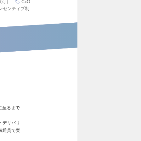
験可）
CxO
ンセンティブ制
に至るまで
・デリバリ
気通貫で実