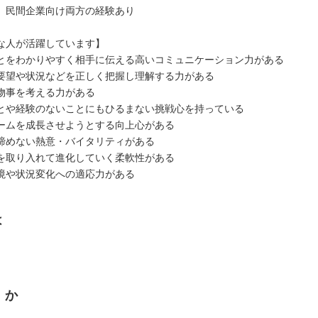
、民間企業向け両方の経験あり
な人が活躍しています】
とをわかりやすく相手に伝える高いコミュニケーション力がある
要望や状況などを正しく把握し理解する力がある
物事を考える力がある
とや経験のないことにもひるまない挑戦心を持っている
ームを成長させようとする向上心がある
諦めない熱意・バイタリティがある
を取り入れて進化していく柔軟性がある
境や状況変化への適応力がある
は
くか