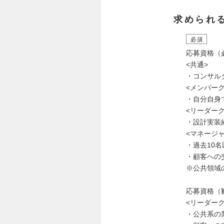
求められ
必須
応募資格（
<共通>
・コンサル
<メンバーク
・自分自身
<リーダーク
・設計実装
<マネージ
・過去10
・顧客への
※公共領域
応募資格（
<リーダーク
・公共系の