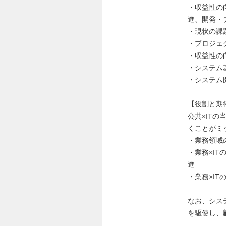
・収益性の
進、開発・
・現状の課
・プロジェ
・収益性の
・システム
・システム
【役割と期
公共×IT
くことがミ
・業務領域
・業務×I
進
・業務×I
なお、シス
を駆使し、