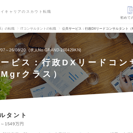
ハイキャリアのスカウト転職
初めて
信系）の転職
ITコンサルタントの転職
公共サービス：行政DXリードコンサルタント（M
/07～26/08/20
求人No.GRAND-260429KN
サービス：行政DXリードコン
Mgrクラス）
サルタント
円～1549万円