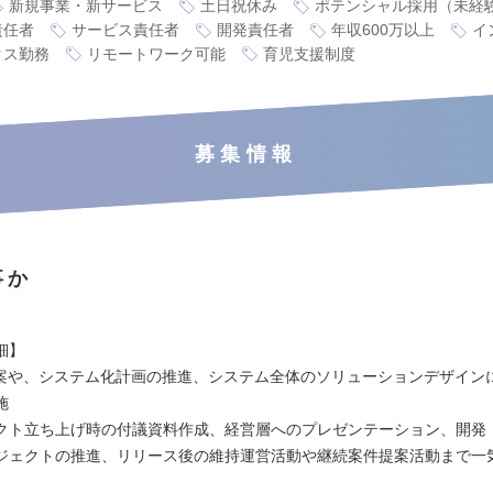
新規事業・新サービス
土日祝休み
ポテンシャル採用（未経
責任者
サービス責任者
開発責任者
年収600万以上
イ
クス勤務
リモートワーク可能
育児支援制度
募集情報
事か
細】
立案や、システム化計画の推進、システム全体のソリューションデザイン
施
クト立ち上げ時の付議資料作成、経営層へのプレゼンテーション、開発
ジェクトの推進、リリース後の維持運営活動や継続案件提案活動まで一