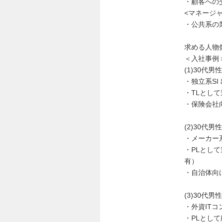
・顧客への
<マネージ
・公共系の
求める人物
＜入社事例
(1)30代
・独立系SI
・TLとし
・保険会社
(2)30代
・メーカー系
・PLとし
有）
・自治体向
(3)30代
・外資ITコ
・PLとし