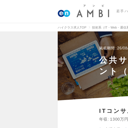
若手
ハイクラス求人TOP
技術系（IT・Web・通
掲載期間
26/08
公共
ント（
ITコン
年収
1300万