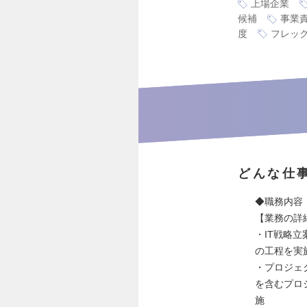
上場企業
候補
事業
度
フレッ
どんな仕
◆職務内容
【業務の詳
・IT戦略
の工程を実
・プロジェ
を含むプロ
施