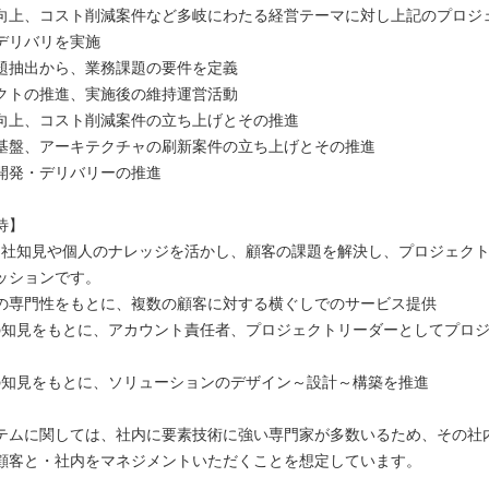
向上、コスト削減案件など多岐にわたる経営テーマに対し上記のプロジ
デリバリを実施
題抽出から、業務課題の要件を定義
クトの推進、実施後の維持運営活動
向上、コスト削減案件の立ち上げとその推進
基盤、アーキテクチャの刷新案件の立ち上げとその推進
開発・デリバリーの推進
待】
の当社知見や個人のナレッジを活かし、顧客の課題を解決し、プロジェク
ッションです。
の専門性をもとに、複数の顧客に対する横ぐしでのサービス提供
Tの知見をもとに、アカウント責任者、プロジェクトリーダーとしてプロ
Tの知見をもとに、ソリューションのデザイン～設計～構築を推進
テムに関しては、社内に要素技術に強い専門家が多数いるため、その社
顧客と・社内をマネジメントいただくことを想定しています。